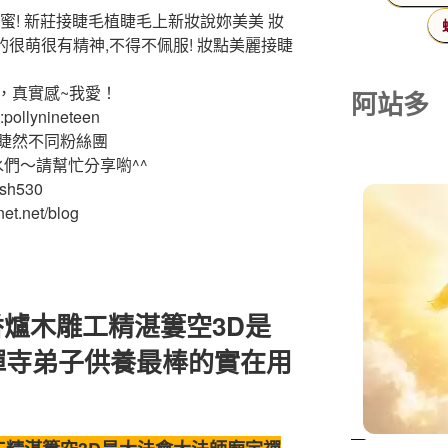
蜜! 新莊接睫毛植睫毛上新妝說妳美美 妝
的很萌很有精神,不得不佩服! 妝點美麗接睫
，真實感~我愛！
阿站多
ollynineteen
睫然不同粉絲團
水們～請幫忙分享喲^^
ash530
et.net/blog
爐木雕工精湛簍空3D是
禪寺弟子供養最棒的實在用