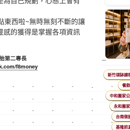
是為自己規劃，心態上會有
裝點東西啦~無時無刻不斷的讓
靈感的獲得是掌握各項資訊
備胎第二專長
ok.com/f8money
新竹頌缽課
餐
美睫課程
搬家價錢
室內設計
飄眉接睫
桃園美睫
台北搬家
中和搬家
搬家費
搬廠房
搬家全省
壓鑄
甲級營造
營造廠
永和搬
美甲教學
鋼琴搬運
基隆搬家
美甲
金庫搬運
板橋搬家
台南做
SEO
搬家費用
射出模具
系統家具
植睫
優良搬家
基隆抓