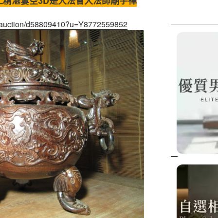
工精湛簍空3D是大法會大法師廟宇禪
tw/auction/d58809410?u=Y8772559852