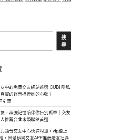
搜
尋
章
友中心免費交友網站首選 CUBI 隱私
最真實的聲音撩撥她的心弦｜
 愛神引擎
屬AI女友，超強記憶陪伴你告別孤單｜交友
情人推薦台北未婚聯誼首選
北語音交友中心快速脫單，vip線上
特權，戀愛秘書交友APP推薦婚友社遇