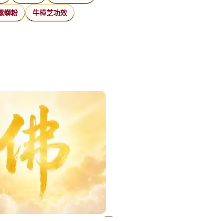
螺螄粉
牛樟芝功效