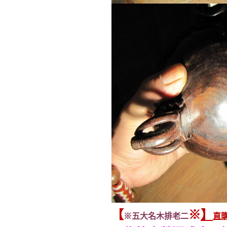
【
※
】
※
五大名木排老二
直購