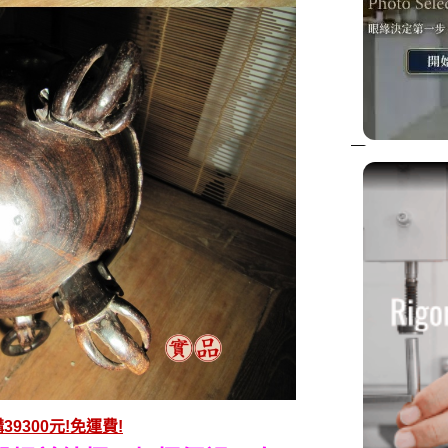
39300元!免運費!