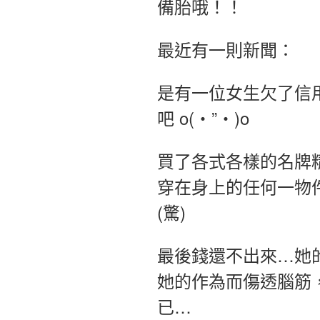
備胎哦！！
最近有一則新聞：
是有一位女生欠了信
吧 o(‧”‧)o
買了各式各樣的名牌
穿在身上的任何一物
(驚)
最後錢還不出來…她
她的作為而傷透腦筋
已…