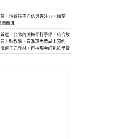
推薦，培養孩子自信與專注力，梅苓
樂團體班
藝首選｜台北內湖梅苓打擊樂，結合故
琴爵士鼓教學，春季班免費試上預約
送價值千元教材，再抽現金紅包抵學費