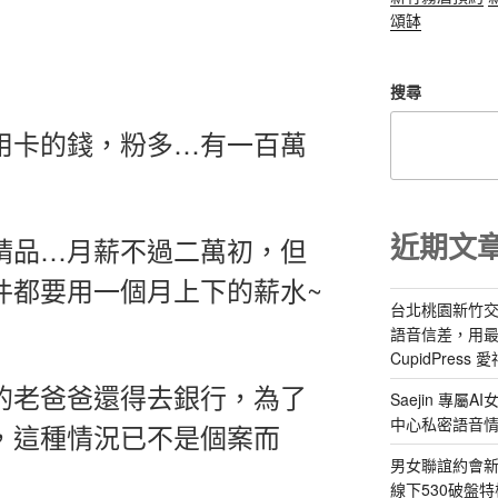
頌缽
搜尋
用卡的錢，粉多…有一百萬
近期文
精品…月薪不過二萬初，但
件都要用一個月上下的薪水~
台北桃園新竹交
語音信差，用
CupidPress
的老爸爸還得去銀行，為了
Saejin 專
中心私密語音
，這種情況已不是個案而
男女聯誼約會新
線下530破盤