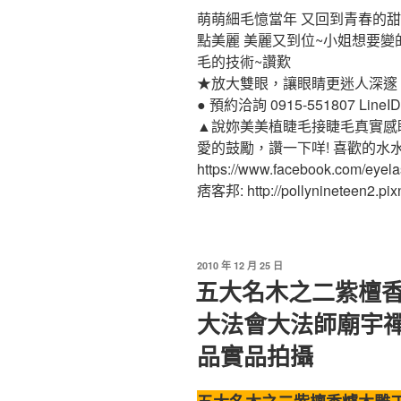
萌萌細毛憶當年 又回到青春的甜
點美麗 美麗又到位~小姐想要變
毛的技術~讚歎
★放大雙眼，讓眼睛更迷人深邃
● 預約洽詢 0915-551807 LineID:p
▲說妳美美植睫毛接睫毛真實感
愛的鼓勵，讚一下咩! 喜歡的水
https://www.facebook.com/eyel
痞客邦: http://pollynineteen2.pixn
2010 年 12 月 25 日
五大名木之二紫檀香
大法會大法師廟宇
品實品拍攝