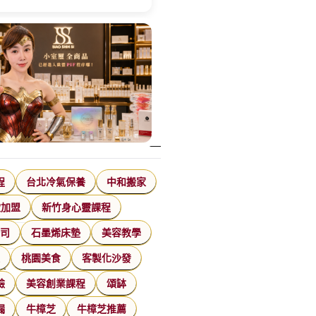
程
台北冷氣保養
中和搬家
飲加盟
新竹身心靈課程
特殊搬運
公司
石墨烯床墊
美容教學
指甲彩繪
家
桃園美食
客製化沙發
美甲課程
臉
美容創業課程
頌缽
塑膠模具
漏
牛樟芝
牛樟芝推薦