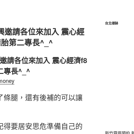
台北頌缽
高興邀請各位來加入 震心經
胎第二專長^_^
興邀請各位來加入 震心經濟f8
專長^_^
8money
了條腿，還有後補的可以讓
記得要居安思危準備自己的
新竹霧眉預約