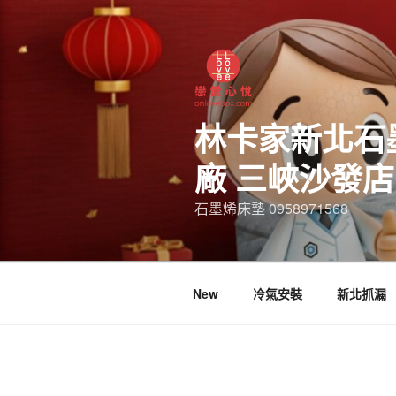
林卡家新北石
廠 三峽沙發
石墨烯床墊 0958971568
New
冷氣安裝
新北抓漏