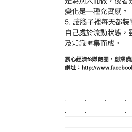
是為別人而做，後者
變化是一種充實感。
5. 讓腦子裡每天都
自己處於流動狀態，
及知識匯集而成。
震心經濟f8賺飽團，創業
網址：
http://www.facebo
新莊植睫毛
美睫教學
塑膠鋼模
室內裝潢
搬家
桃園搬家
台北飄眉
新北搬家
搬家估價
新莊接睫毛
推薦搬家
桃園除毛
中和搬家
推薦搬家
裝潢
平價搬家