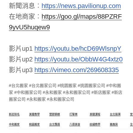
新聞消息︰
https://news.pavilionup.com
在地商家
︰
https://goo.gl/maps/88PZRF
9yvU5huqew9
影片up1
https://youtu.be/hcD69WlsnpY
影片up2
https://youtu.be/ObbW4G4xtz0
影片up3
https://vimeo.com/269608335
#台北搬家 #台北搬家公司 #桃園搬家 #挑園搬家公司 #中和搬
家 #中和搬家公司 #永和搬家 #永和搬家公司 #新店搬家 #新店
搬家公司 #永和搬家 #永和搬家公司
新莊除毛
美睫教學
塑膠鋼模
打擊樂
美睫課程
台北裝璜
室
中和搬家
桃園搬家
台北飄眉
八德美容
紋繡教學
搬廠房
全