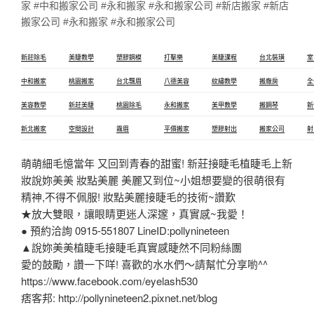
家 #中和搬家公司 #永和搬家 #永和搬家公司 #新店搬家 #新店
搬家公司 #永和搬家 #永和搬家公司
新莊除毛
美睫教學
塑膠鋼模
打擊樂
美睫課程
台北裝璜
室
中和搬家
桃園搬家
台北飄眉
八德美容
紋繡教學
搬廠房
全
美容教學
新莊美睫
桃園除毛
永和搬家
美甲教學
搬鋼琴
新
新北搬家
空間設計
霧眉
平價搬家
塑膠射出
搬家公司
射
萌萌細毛憶當年 又回到青春的甜蜜! 新莊接睫毛植睫毛上新
妝說妳美美 妝點美麗 美麗又到位~小姐想要變的很萌很有
精神,不得不佩服! 妝點美麗接睫毛的技術~讚歎
★放大雙眼，讓眼睛更迷人深邃，真實感~我愛！
● 預約洽詢 0915-551807 LineID:pollynineteen
▲說妳美美植睫毛接睫毛真實感睫然不同粉絲團
愛的鼓勵，讚一下咩! 喜歡的水水們～請幫忙分享喲^^
https://www.facebook.com/eyelash530
痞客邦: http://pollynineteen2.pixnet.net/blog