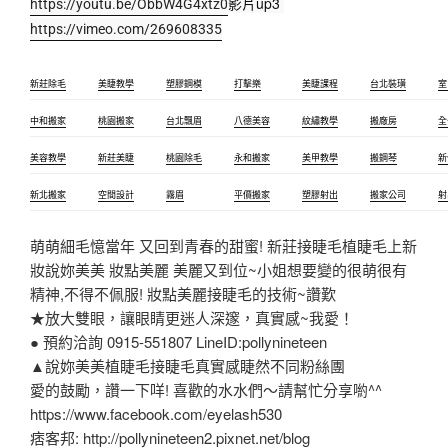
影片up3 
https://youtu.be/ObbW4G4xtz0
https://vimeo.com/269608335
新莊除毛
美睫教學
塑膠鋼模
打擊樂
美睫課程
台北裝璜
室
中和搬家
桃園搬家
台北飄眉
八德美容
紋繡教學
搬廠房
全
美容教學
新莊美睫
桃園除毛
永和搬家
美甲教學
搬鋼琴
新
新北搬家
空間設計
霧眉
平價搬家
塑膠射出
搬家公司
射
萌萌細毛憶當年 又回到青春的甜蜜! 新莊接睫毛植睫毛上新
妝說妳美美 妝點美麗 美麗又到位~小姐想要變的很萌很有
精神,不得不佩服! 妝點美麗接睫毛的技術~讚歎
★放大雙眼，讓眼睛更迷人深邃，真實感~我愛！
● 預約洽詢 0915-551807 LineID:pollynineteen
▲說妳美美植睫毛接睫毛真實感睫然不同粉絲團
愛的鼓勵，讚一下咩! 喜歡的水水們～請幫忙分享喲^^
https://www.facebook.com/eyelash530
痞客邦: http://pollynineteen2.pixnet.net/blog