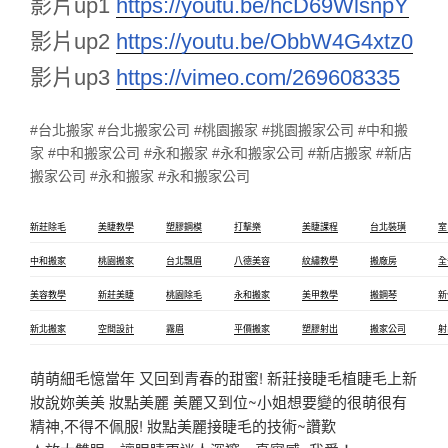
影片up1
https://youtu.be/hcD69WlsnpY
影片up2
https://youtu.be/ObbW4G4xtz0
影片up3
https://vimeo.com/269608335
#台北搬家 #台北搬家公司 #桃園搬家 #挑園搬家公司 #中和搬
家 #中和搬家公司 #永和搬家 #永和搬家公司 #新店搬家 #新店
搬家公司 #永和搬家 #永和搬家公司
新莊除毛
美睫教學
塑膠鋼模
打擊樂
美睫課程
台北裝璜
室
中和搬家
桃園搬家
台北飄眉
八德美容
紋繡教學
搬廠房
全
美容教學
新莊美睫
桃園除毛
永和搬家
美甲教學
搬鋼琴
新
新北搬家
空間設計
霧眉
平價搬家
塑膠射出
搬家公司
射
萌萌細毛憶當年 又回到青春的甜蜜! 新莊接睫毛植睫毛上新
妝說妳美美 妝點美麗 美麗又到位~小姐想要變的很萌很有
精神,不得不佩服! 妝點美麗接睫毛的技術~讚歎