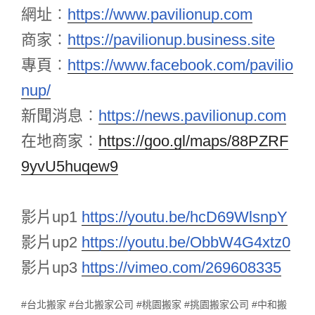
網址︰
https://www.pavilionup.com
商家︰
https://pavilionup.business.site
專頁︰
https://www.facebook.com/pavilio
nup/
新聞消息︰
https://news.pavilionup.com
在地商家
︰
https://goo.gl/maps/88PZRF
9yvU5huqew9
影片up1
https://youtu.be/hcD69WlsnpY
影片up2
https://youtu.be/ObbW4G4xtz0
影片up3
https://vimeo.com/269608335
#台北搬家 #台北搬家公司 #桃園搬家 #挑園搬家公司 #中和搬