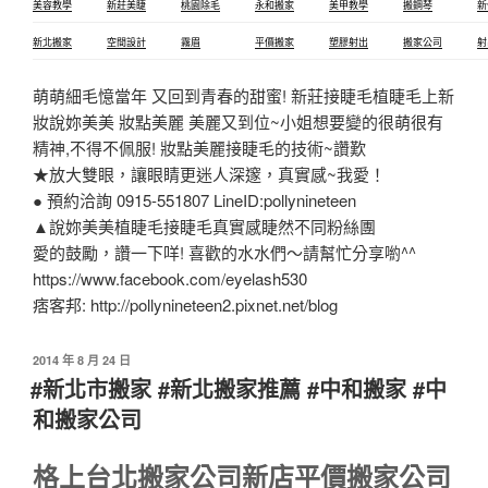
美容教學
新莊美睫
桃園除毛
永和搬家
美甲教學
搬鋼琴
新
新北搬家
空間設計
霧眉
平價搬家
塑膠射出
搬家公司
射
萌萌細毛憶當年 又回到青春的甜蜜! 新莊接睫毛植睫毛上新
妝說妳美美 妝點美麗 美麗又到位~小姐想要變的很萌很有
精神,不得不佩服! 妝點美麗接睫毛的技術~讚歎
★放大雙眼，讓眼睛更迷人深邃，真實感~我愛！
● 預約洽詢 0915-551807 LineID:pollynineteen
▲說妳美美植睫毛接睫毛真實感睫然不同粉絲團
愛的鼓勵，讚一下咩! 喜歡的水水們～請幫忙分享喲^^
https://www.facebook.com/eyelash530
痞客邦: http://pollynineteen2.pixnet.net/blog
2014 年 8 月 24 日
#新北市搬家 #新北搬家推薦 #中和搬家 #中
和搬家公司
格上台北搬家公司新店平價搬家公司