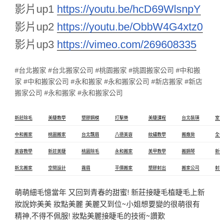
影片up1
https://youtu.be/hcD69WlsnpY
影片up2
https://youtu.be/ObbW4G4xtz0
影片up3
https://vimeo.com/269608335
#台北搬家 #台北搬家公司 #桃園搬家 #挑園搬家公司 #中和搬
家 #中和搬家公司 #永和搬家 #永和搬家公司 #新店搬家 #新店
搬家公司 #永和搬家 #永和搬家公司
新莊除毛
美睫教學
塑膠鋼模
打擊樂
美睫課程
台北裝璜
室
中和搬家
桃園搬家
台北飄眉
八德美容
紋繡教學
搬廠房
全
美容教學
新莊美睫
桃園除毛
永和搬家
美甲教學
搬鋼琴
新
新北搬家
空間設計
霧眉
平價搬家
塑膠射出
搬家公司
射
萌萌細毛憶當年 又回到青春的甜蜜! 新莊接睫毛植睫毛上新
妝說妳美美 妝點美麗 美麗又到位~小姐想要變的很萌很有
精神,不得不佩服! 妝點美麗接睫毛的技術~讚歎