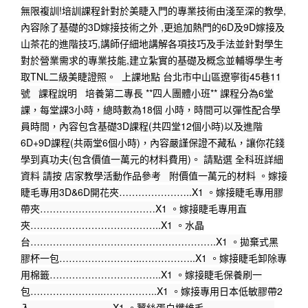
無限複訓!培訓課程針對於美睫入門的專業技術由淺至深的教學,
內容除了基礎的3D嫁接技術之外 ,更追加熱門的6D及9D嫁接及
山茶花的進階技巧,講師仔細地講解各項技巧及手法並針對學生
對於營業需求的專業技能,建立紮實的基礎及概念並輔導學生考
取TNL二級美睫證照。  上課地點 台北市中山區遼寧街45巷11
號   課程說明   培養第二專長 **四人團體小班** 課程分為6堂
課，每堂課3小時，總時數為18個 小時，時間可以彈性配合學
員時間，內容包含基礎3D課程(共四堂12個小時)以及進階
6D+9D課程(共兩堂6個小時)，內容嚴謹保證不藏私，讓你花錢
學到真功夫(包含價值一萬元的材料費用)。 請點選 全科班詳細
資料 請按 店家教學活動作品參考   附價值一萬元的材料 。嫁接
睫毛專用3D&6D開花夾…………………..X1 。嫁接睫毛專用膠
帶夾………………………………X1 。嫁接睫毛專用直
夾…………………………………..X1 。水晶
台………………………………………………….X1 。拋棄式黑
膠杯一包……………………..……………..X1 。嫁接睫毛卸除專
用棉籤……………………………..X1 。嫁接睫毛保養刷一
包…………………..……………..X1 。嫁接專用日本低敏膠帶2
入……………………..X1 。蠶絲蛋白纖維毛………………….