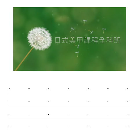
新莊植睫毛
美睫教學
塑膠鋼模
室內裝潢
美睫課程
搬家價錢
室內設計
搬家
桃園搬家
台北飄眉
新北搬家
搬家費
搬廠房
搬家全省
搬家估價
新莊接睫毛
推薦搬家
美甲教學
鋼琴搬運
基隆搬家
桃園除毛
中和搬家
推薦搬家
裝潢
平價搬家
SEO
搬家費用
射出模具