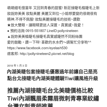
萌萌細毛憶當年 又回到青春的甜蜜! 新莊接睫毛植睫毛上新
妝說妳美美 妝點美麗 美麗又到位~小姐想要變的很萌很有
精神,不得不佩服! 妝點美麗接睫毛的技術~讚歎
★放大雙眼，讓眼睛更迷人深邃，真實感~我愛！
● 預約洽詢 0915-551807 LineID:pollynineteen
▲說妳美美植睫毛接睫毛真實感睫然不同粉絲團
愛的鼓勵，讚一下咩! 喜歡的水水們～請幫忙分享喲^^
https://www.facebook.com/eyelash530
痞客邦: http://pollynineteen2.pixnet.net/blog
2018 年 1 月 3 日
內湖美睫包套接睫毛優惠過年前讓自己是亮
點台北接睫毛內湖美睫體驗Tiwi讓風格升級
推薦內湖接睫毛台北美睫價格比較
Tiwi內湖飄眉柔霧眉微刺青專業紋繡
台灣女刺青師推薦