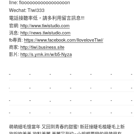
line: fiooooooooooooooooon
Wechat: Tiwi333
電話接聽率低，請多利用留言訊息!!!
官網:
http://www.tiwistudio.com
消息:
http://news.tiwistudio.com
fb專頁:
https://www.facebook.com/IloveloveTiwi/
商家:
http://tiwi.business.site
影片:
http://s.ymk.im/w/b5-Nyza
新莊植睫毛
美睫教學
塑膠鋼模
室內裝潢
美睫課程
搬家價錢
室內設計
搬家
桃園搬家
台北飄眉
新北搬家
搬家費
搬廠房
搬家全省
搬家估價
新莊接睫毛
推薦搬家
美甲教學
鋼琴搬運
基隆搬家
桃園除毛
中和搬家
推薦搬家
裝潢
平價搬家
SEO
搬家費用
射出模具
萌萌細毛憶當年 又回到青春的甜蜜! 新莊接睫毛植睫毛上新
妝說妳美美 妝點美麗 美麗又到位~小姐想要變的很萌很有