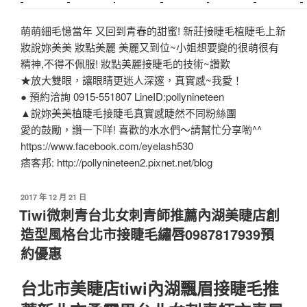
中和搬家
推薦搬家
裝潢
平價搬家
SEO
搬家費用
射出模具
萌萌細毛憶當年 又回到青春的甜蜜! 新莊接睫毛植睫毛上新
妝說妳美美 妝點美麗 美麗又到位~小姐想要變的很萌很有
精神,不得不佩服! 妝點美麗接睫毛的技術~讚歎
★放大雙眼，讓眼睛更迷人深邃，真實感~我愛！
● 預約洽詢 0915-551807 LineID:pollynineteen
▲說妳美美植睫毛接睫毛真實感睫然不同粉絲團
愛的鼓勵，讚一下咩! 喜歡的水水們～請幫忙分享喲^^
https://www.facebook.com/eyelash530
痞客邦: http://pollynineteen2.pixnet.net/blog
2017 年 12 月 21 日
Tiwi微刺青台北女刺青師推薦內湖美睫店創
造型風格台北市接睫毛繡唇0987817939預
約優惠
台北市美睫店tiwi內湖飄眉接睫毛推