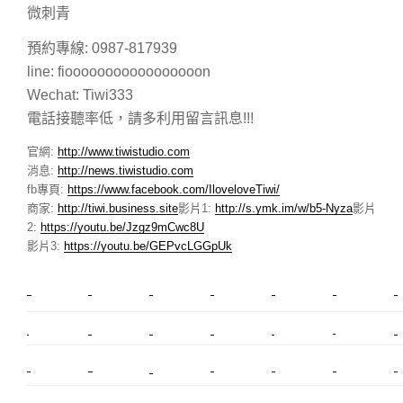
微刺青
預約專線: 0987-817939
line: fiooooooooooooooooon
Wechat: Tiwi333
電話接聽率低，請多利用留言訊息!!!
官網:
http://www.tiwistudio.com
消息:
http://news.tiwistudio.com
fb專頁:
https://www.facebook.com/IloveloveTiwi/
商家:
http://tiwi.business.site
影片1:
http://s.ymk.im/w/b5-Nyza
影片
2:
https://youtu.be/Jzgz9mCwc8U
影片3:
https://youtu.be/GEPvcLGGpUk
新莊植睫毛
美睫教學
塑膠鋼模
室內裝潢
美睫課程
搬家價錢
室內設計
搬廠房
搬家
桃園搬家
台北飄眉
新北搬家
搬家費
搬家全省
搬家估價
新莊接睫毛
推薦搬家
美甲教學
鋼琴搬運
基隆搬家
桃園除毛