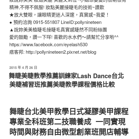
精神,不得不佩服! 妝點美麗接睫毛的技術~讚歎
★放大雙眼，讓眼睛更迷人深邃，真實感~我愛！
● 預約洽詢 0915-551807 LineID:pollynineteen
▲說妳美美植睫毛接睫毛真實感睫然不同粉絲團
愛的鼓勵，讚一下咩! 喜歡的水水們～請幫忙分享喲^^
https://www.facebook.com/eyelash530
痞客邦: http://pollynineteen2.pixnet.net/blog
2015 年 4 月 26 日
舞睫美睫教學推薦訓練家Lash Dance台北
美睫補習班推薦美睫教學課程價格比較
舞睫台北美甲教學日式凝膠美甲課程
專業全科班第二技職養成 一同實現
時間與財務自由微型創業班開店輔導