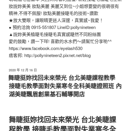
妝說妳美美 妝點美麗 美麗又到位~小姐想要變的很萌很有
精神,不得不佩服! 妝點美麗接睫毛的技術~讚歎
★放大雙眼，讓眼睛更迷人深邃，真實感~我愛！
● 預約洽詢 0915-551807 LineID:pollynineteen
▲說妳美美植睫毛接睫毛真實感睫然不同粉絲團
愛的鼓勵，讚一下咩! 喜歡的水水們～請幫忙分享喲^^
https://www.facebook.com/eyelash530
痞客邦: http://pollynineteen2.pixnet.net/blog
2020 年 12 月 16 日
舞睫挺妳找回未來榮光 台北美睫課程教學
接睫毛教學面對失業寒冬全科美睫證照班 內
湖美睫飄眉創業基石輔導開店
舞睫挺妳找回未來榮光 台北美睫課
程教學 接睫毛教學面對失業寒冬全