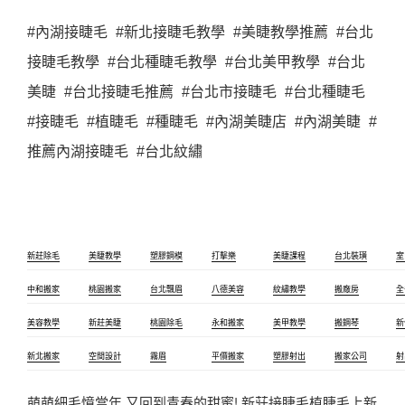
#內湖接睫毛 #新北接睫毛教學 #美睫教學推薦 #台北
接睫毛教學 #台北種睫毛教學 #台北美甲教學 #台北
美睫 #台北接睫毛推薦 #台北市接睫毛 #台北種睫毛
#接睫毛 #植睫毛 #種睫毛 #內湖美睫店 #內湖美睫 #
推薦內湖接睫毛 #台北紋繡
新莊除毛
美睫教學
塑膠鋼模
打擊樂
美睫課程
台北裝璜
室
中和搬家
桃園搬家
台北飄眉
八德美容
紋繡教學
搬廠房
全
美容教學
新莊美睫
桃園除毛
永和搬家
美甲教學
搬鋼琴
新
新北搬家
空間設計
霧眉
平價搬家
塑膠射出
搬家公司
射
萌萌細毛憶當年 又回到青春的甜蜜! 新莊接睫毛植睫毛上新