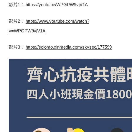
影片1： 
https://youtu.be/WPGPW9vjV1A
影片2： 
https://www.youtube.com/watch?
v=WPGPW9vjV1A
影片3： 
https://solomo.xinmedia.com/skyseo/177599