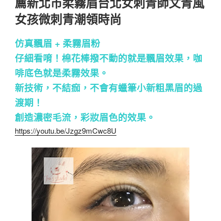
薦新北市柔霧眉台北女刺青師文青風
女孩微刺青潮領時尚
仿真飄眉 + 柔霧眉粉
仔細看唷！棉花棒撥不動的就是飄眉效果，咖
啡底色就是柔霧效果。
新技術，不結痂，不會有蠟筆小新粗黑眉的過
渡期！
創造濃密毛流，彩妝眉色的效果。
https://youtu.be/Jzgz9mCwc8U