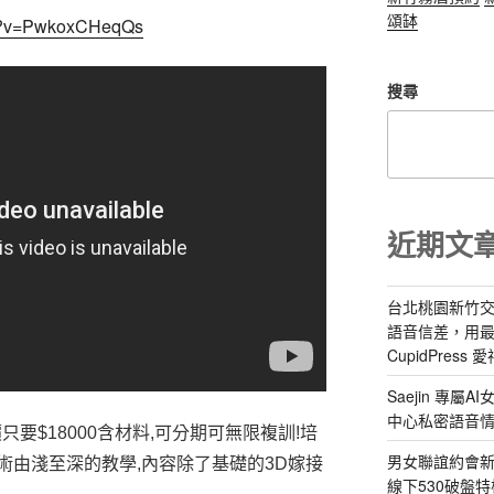
頌缽
ch?v=PwkoxCHeqQs
搜尋
近期文
台北桃園新竹交
語音信差，用
CupidPress
Saejin 專
中心私密語音
只要$18000含材料,可分期可無限複訓!培
男女聯誼約會新
術由淺至深的教學,內容除了基礎的3D嫁接
線下530破盤