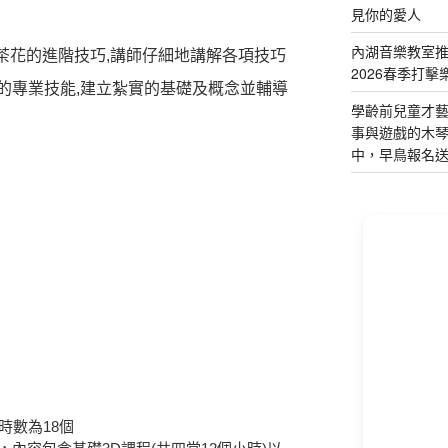
見你的愛人
內湖音樂教室
山茶花的進階技巧,講師仔細地講解各項技巧
2026春季打擊
的專業技能,建立紮實的基礎及概念並輔導
學齡前兒童才
事與遊戲的木
中，早鳥報名
時數為18個