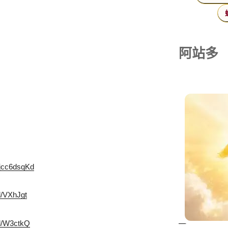
阿站多
/ajcc6dsqKd
gl/VXhJgt
gl/W3ctkQ