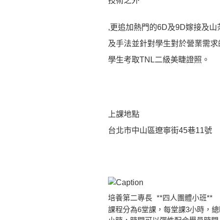
技術之外
,更追加熱門的6D及9D嫁接及
及手法並針對學生對於營業需求
學生考取TNL二級美睫證照。
上課地點
台北市中山區遼寧街45巷11號
培養第二專長
**四人團體小班**
課程分為6堂課，每堂課3小時，總