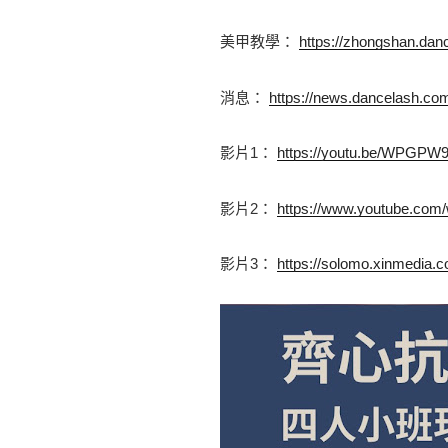
美甲教學： 
https://zhongshan.da
消息： 
https://news.dancelash.co
影片1： 
https://youtu.be/WPGPW
影片2： 
https://www.youtube.c
影片3： 
https://solomo.xinmedia.