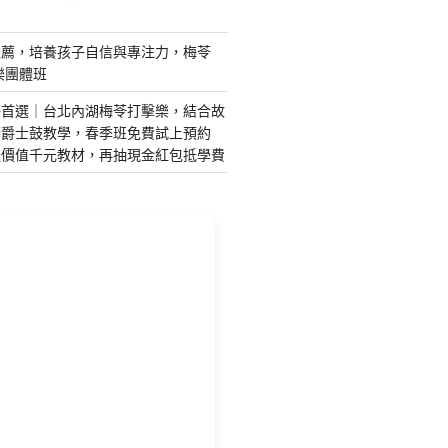
推薦，培養孩子自信與專注力，梅苓
樂團體班
藝首選｜台北內湖梅苓打擊樂，結合故
琴爵士鼓教學，春季班免費試上預約
送價值千元教材，再抽現金紅包抵學費