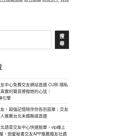
搜
尋
章
友中心免費交友網站首選 CUBI 隱私
最真實的聲音撩撥她的心弦｜
 愛神引擎
屬AI女友，超強記憶陪伴你告別孤單｜交友
情人推薦台北未婚聯誼首選
北語音交友中心快速脫單，vip線上
特權，戀愛秘書交友APP推薦婚友社遇