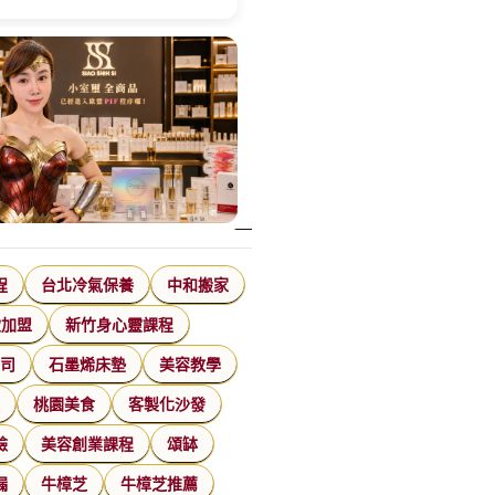
程
台北冷氣保養
中和搬家
飲加盟
新竹身心靈課程
公司
石墨烯床墊
美容教學
家
桃園美食
客製化沙發
臉
美容創業課程
頌缽
漏
牛樟芝
牛樟芝推薦