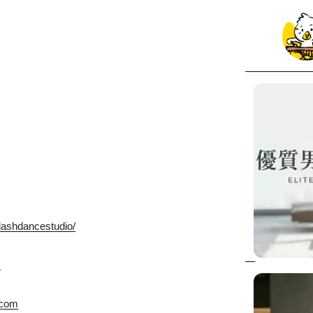
lashdancestudio/
m
.com