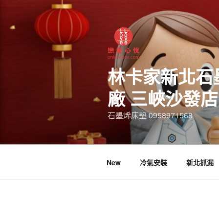
林卡家新北石
廠 三峽沙發
石墨烯床墊 0958971568
New
冷氣安裝
新北抓漏