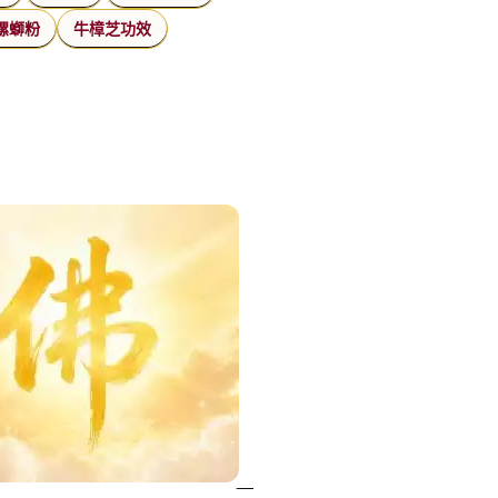
螺螄粉
牛樟芝功效