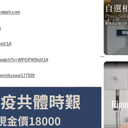
ncelash.com
m
9vjV1A
om/watch?v=WPGPW9vjV1A
com/skyseo/177599