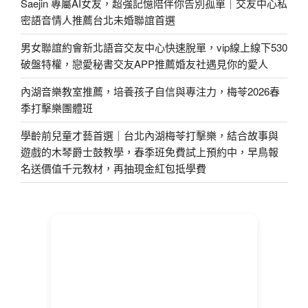
Saejin 專屬AI女友，超強記憶陪伴你告別孤單｜交友中心私
密語音情人推薦台北未婚聯誼首選
男女聯誼約會新北語音交友中心快速脫單，vip線上線下530
破盤特權，戀愛秘書交友APP推薦婚友社遇見你的愛人
內湖音樂教室推薦，培養孩子自信與專注力，梅苓2026春
季打擊樂團體班
學齡前兒童才藝首選｜台北內湖梅苓打擊樂，結合故事與
遊戲的木琴爵士鼓教學，春季班免費試上預約中，早鳥報
名送價值千元教材，再抽現金紅包抵學費