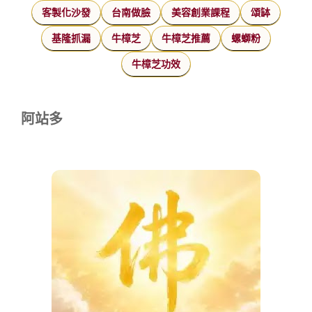
客製化沙發
台南做臉
美容創業課程
頌缽
基隆抓漏
牛樟芝
牛樟芝推薦
螺螄粉
牛樟芝功效
阿站多