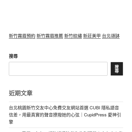
新竹霧眉預約
新竹霧眉推薦
新竹紋繡
新莊美甲
台北頌缽
搜尋
搜
尋
近期文章
台北桃園新竹交友中心免費交友網站首選 CUBI 隱私語音
信差，用最真實的聲音撩撥她的心弦｜CupidPress 愛神引
擎