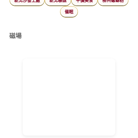
新北沙發工廠
新北聯誼
平價美食
柳州螺螄粉
催眠
磁場