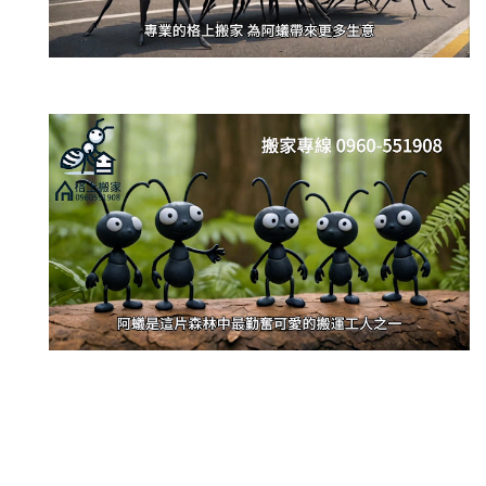
新莊除毛
美睫教學
深坑小吃
打擊樂
婚友社
頌缽課程
監