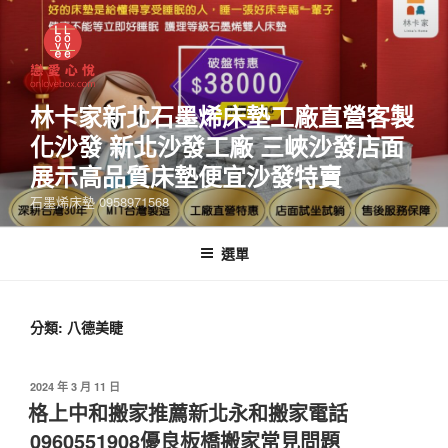
林卡家新北石墨烯床墊工廠直營客製
化沙發 新北沙發工廠 三峽沙發店面
展示高品質床墊便宜沙發特賣
石墨烯床墊 0958971568
選單
分類:
八德美睫
2024 年 3 月 11 日
格上中和搬家推薦新北永和搬家電話
0960551908優良板橋搬家常見問題