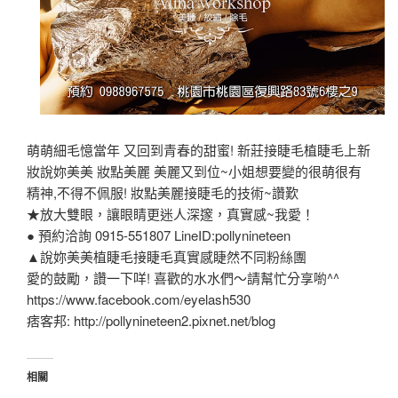
萌萌細毛憶當年 又回到青春的甜蜜! 新莊接睫毛植睫毛上新
妝說妳美美 妝點美麗 美麗又到位~小姐想要變的很萌很有
精神,不得不佩服! 妝點美麗接睫毛的技術~讚歎
★放大雙眼，讓眼睛更迷人深邃，真實感~我愛！
● 預約洽詢 0915-551807 LineID:pollynineteen
▲說妳美美植睫毛接睫毛真實感睫然不同粉絲團
愛的鼓勵，讚一下咩! 喜歡的水水們～請幫忙分享喲^^
https://www.facebook.com/eyelash530
痞客邦: http://pollynineteen2.pixnet.net/blog
相關