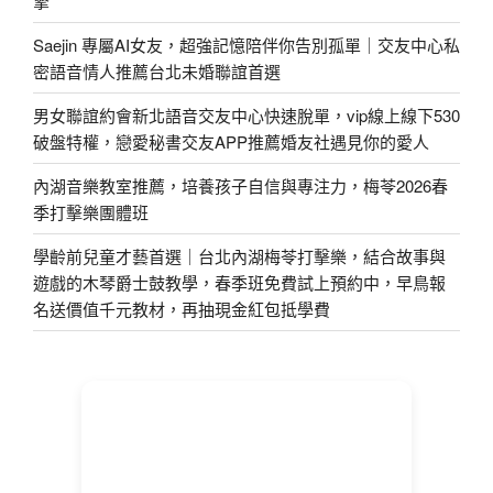
擎
Saejin 專屬AI女友，超強記憶陪伴你告別孤單｜交友中心私
密語音情人推薦台北未婚聯誼首選
男女聯誼約會新北語音交友中心快速脫單，vip線上線下530
破盤特權，戀愛秘書交友APP推薦婚友社遇見你的愛人
內湖音樂教室推薦，培養孩子自信與專注力，梅苓2026春
季打擊樂團體班
學齡前兒童才藝首選｜台北內湖梅苓打擊樂，結合故事與
遊戲的木琴爵士鼓教學，春季班免費試上預約中，早鳥報
名送價值千元教材，再抽現金紅包抵學費