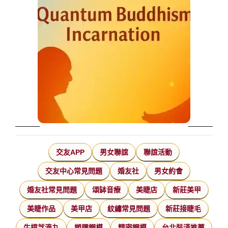
交友APP
男女聯誼
聯誼活動
交友中心常見問題
婚友社
男女約會
婚友社常見問題
頌缽音療
美睫店
新莊美甲
美睫作品
美甲店
紋繡常見問題
新莊接睫毛
牛樟芝滴丸
塑膠鋼模
精密鋼模
台北裝潢推薦