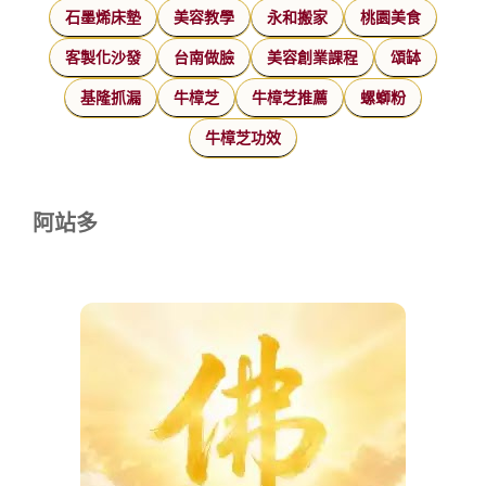
石墨烯床墊
美容教學
永和搬家
桃園美食
客製化沙發
台南做臉
美容創業課程
頌缽
基隆抓漏
牛樟芝
牛樟芝推薦
螺螄粉
牛樟芝功效
阿站多