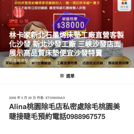
林卡家新北石墨烯床墊工廠直營客製
化沙發 新北沙發工廠 三峽沙發店面
展示高品質床墊便宜沙發特賣
石墨烯床墊 0958971568
選單
2008 年 5 月 28 日
作者:
ETONHSIAO
Alina桃園除毛店私密處除毛桃園美
睫接睫毛預約電話0988967575