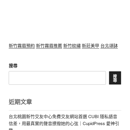
新竹霧眉預約
新竹霧眉推薦
新竹紋繡
新莊美甲
台北頌缽
搜尋
搜
尋
近期文章
台北桃園新竹交友中心免費交友網站首選 CUBI 隱私語音
信差，用最真實的聲音撩撥她的心弦｜CupidPress 愛神引