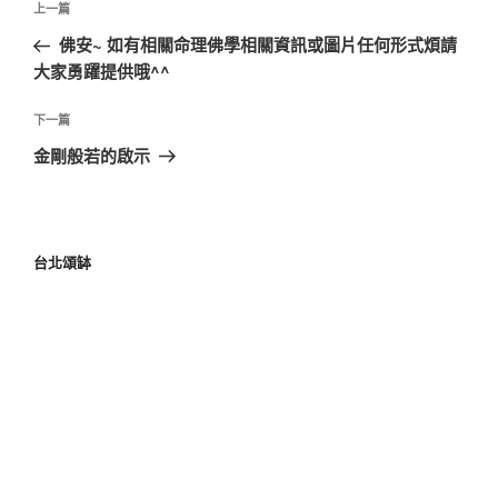
上一篇
佛安~ 如有相關命理佛學相關資訊或圖片任何形式煩請
大家勇躍提供哦^^
下一篇
金剛般若的啟示
台北頌缽