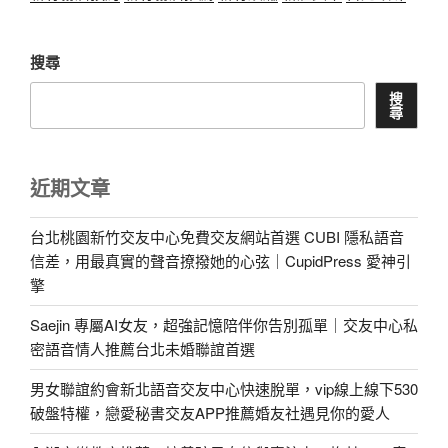
搜尋
搜
尋
近期文章
台北桃園新竹交友中心免費交友網站首選 CUBI 隱私語音
信差，用最真實的聲音撩撥她的心弦｜CupidPress 愛神引
擎
Saejin 專屬AI女友，超強記憶陪伴你告別孤單｜交友中心私
密語音情人推薦台北未婚聯誼首選
男女聯誼約會新北語音交友中心快速脫單，vip線上線下530
破盤特權，戀愛秘書交友APP推薦婚友社遇見你的愛人