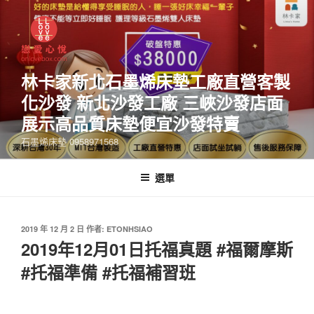
林卡家新北石墨烯床墊工廠直營客製
化沙發 新北沙發工廠 三峽沙發店面
展示高品質床墊便宜沙發特賣
石墨烯床墊 0958971568
選單
2019 年 12 月 2 日
作者:
ETONHSIAO
2019年12月01日托福真題 #福爾摩斯
#托福準備 #托福補習班