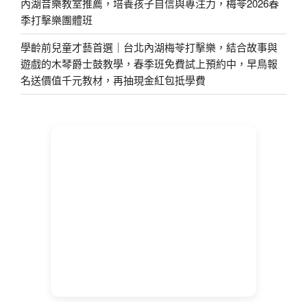
內湖音樂教室推薦，培養孩子自信與專注力，梅苓2026春
季打擊樂團體班
學齡前兒童才藝首選｜台北內湖梅苓打擊樂，結合故事與
遊戲的木琴爵士鼓教學，春季班免費試上預約中，早鳥報
名送價值千元教材，再抽現金紅包抵學費