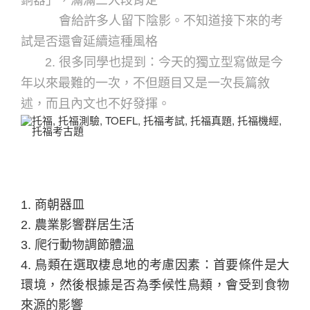
銅器」，滿滿三大段肯定
會給許多人留下陰影。不知道接下來的考
試是否還會延續這種風格
2.
很多同學也提到：今天的獨立型寫做是今
年以來最難的一次，不但題目又是一次長篇敘
述，而且內文也不好發揮。
1.
商朝器皿
2.
農業影響群居生活
3.
爬行動物調節體溫
4.
鳥類在選取棲息地的考慮因素：首要條件是大
環境，然後根據是否為季候性鳥類，會受到食物
來源的影響