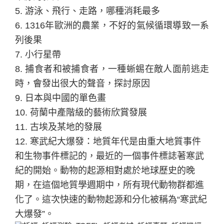
5.
游泳、飛行、走路，哪種消耗最多
6. 1316
年歐洲的農業，不好的氣候循環導致一系
列後果
7.
小行星帶
8.
捕食者和被捕食者，一種蜥蜴在敵人面前逃走
時，會發出很大的聲音，探討原因
9.
日本與中國的單色畫
10.
荷蘭中產階級的藝術欣賞發展
11.
古埃及某地的發展
12.
寒武紀大爆發：地質年代是由重大地質事件
和生物事件標記的，最近的一個事件標誌著寒武
紀的開始。動物的起源相對處於地球歷史的晚
期，在這個地質學週期中，所有現代動物群都進
化了。這次快速的動物起源和分化被稱為“寒武紀
大爆發”。