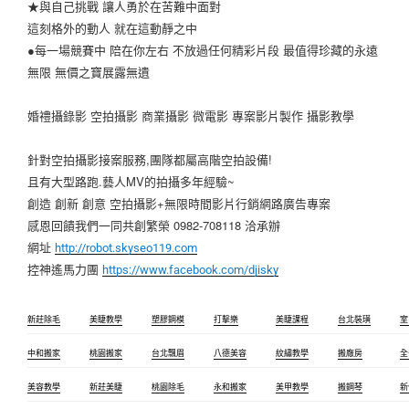
★與自己挑戰 讓人勇於在苦難中面對
這刻格外的動人 就在這動靜之中
●每一場競賽中 陪在你左右 不放過任何精彩片段 最值得珍藏的永遠
無限 無價之寶展露無遺
婚禮攝錄影 空拍攝影 商業攝影 微電影 專案影片製作 攝影教學
針對空拍攝影接案服務,團隊都屬高階空拍設備!
且有大型路跑.藝人MV的拍攝多年經驗~
創造 創新 創意 空拍攝影+無限時間影片行銷網路廣告專案
感恩回饋我們一同共創繁榮 0982-708118 洽承辦
網址
http://robot.skyseo119.com
控神遙馬力團
https://www.facebook.com/djisky
新莊除毛
美睫教學
塑膠鋼模
打擊樂
美睫課程
台北裝璜
室
中和搬家
桃園搬家
台北飄眉
八德美容
紋繡教學
搬廠房
全
美容教學
新莊美睫
桃園除毛
永和搬家
美甲教學
搬鋼琴
新