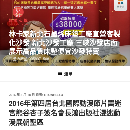
林卡家新北石墨烯床墊工廠直營客製
化沙發 新北沙發工廠 三峽沙發店面
展示高品質床墊便宜沙發特賣
石墨烯床墊 0958971568
選單
2016 年 3 月 18 日
作者:
ETONHSIAO
2016年第四屆台北國際動漫節片翼迷
宮熊谷杏子簽名會長鴻出版社漫迷動
漫展朝聖區