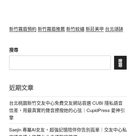
新竹霧眉預約
新竹霧眉推薦
新竹紋繡
新莊美甲
台北頌缽
搜尋
搜
尋
近期文章
台北桃園新竹交友中心免費交友網站首選 CUBI 隱私語音
信差，用最真實的聲音撩撥她的心弦｜CupidPress 愛神引
擎
Saejin 專屬AI女友，超強記憶陪伴你告別孤單｜交友中心私