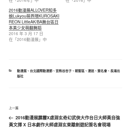
在「2016年」中
在「2016」中
2016動漫展ALLOVER知多
娘Lukyou萌界隈KUROSAKI
REON LittleAK/BA舞台區日
本美少女萌翻舞蹈
2016 年 3 月 17 日
在「2016動漫展」中
動漫展
、
台北國際動漫節
、
宮熊谷杏子
、
朝聖區
、
漫迷
、
簽名會
、
長鴻出
版社
上一篇
2016動漫展霹靂X虛淵玄奇幻武俠大作台日大師黃自強
黃文擇 X 日本劇作大師虛淵玄東離劍遊記簽名會現場