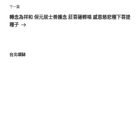
下一篇
轉念為祥和 保元居士善護念 莊菩薩輕唱 感恩慈悲種下菩提
種子
台北頌缽