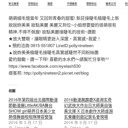
新北搬家
空間設計
霧眉
平價搬家
塑膠射出
搬家公司
射
萌萌細毛憶當年 又回到青春的甜蜜! 新莊接睫毛植睫毛上新
妝說妳美美 妝點美麗 美麗又到位~小姐想要變的很萌很有
精神,不得不佩服! 妝點美麗接睫毛的技術~讚歎
★放大雙眼，讓眼睛更迷人深邃，真實感~我愛！
● 預約洽詢 0915-551807 LineID:pollynineteen
▲說妳美美植睫毛接睫毛真實感睫然不同粉絲團
愛的鼓勵，讚一下咩! 喜歡的水水們～請幫忙分享喲^^
https://www.facebook.com/eyelash530
痞客邦: http://pollynineteen2.pixnet.net/blog
相關
2016年第四屆台北國際動漫
2016動漫展霹靂X虛淵玄奇
節動漫展LittleAK/BA舞台
幻武俠大作台日大師黃自強
SHOW girl萌界日本美少女
黃文擇 X 日本劇作大師虛淵
熱情舞曲啦啦隊陣容堅強
玄東離劍遊記簽名會現場
2016 年 3 月 17 日
2016 年 3 月 17 日