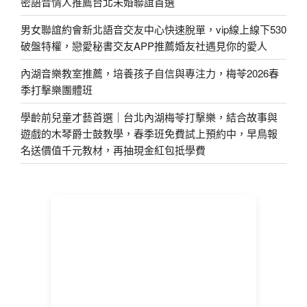
密語音情人推薦台北未婚聯誼首選
男女聯誼約會新北語音交友中心快速脫單，vip線上線下530
破盤特權，戀愛秘書交友APP推薦婚友社遇見你的愛人
內湖音樂教室推薦，培養孩子自信與專注力，梅苓2026春
季打擊樂團體班
學齡前兒童才藝首選｜台北內湖梅苓打擊樂，結合故事與
遊戲的木琴爵士鼓教學，春季班免費試上預約中，早鳥報
名送價值千元教材，再抽現金紅包抵學費