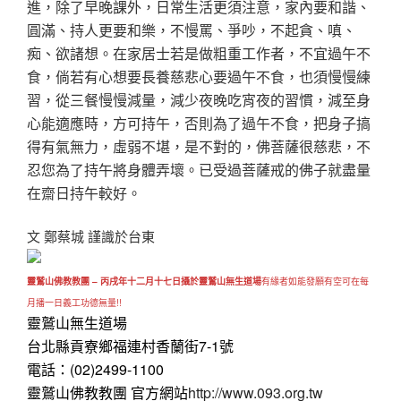
進，除了早晚課外，日常生活更須注意，家內要和諧、
圓滿、持人更要和樂，不慢罵、爭吵，不起貪、嗔、
痴、欲諸想。在家居士若是做粗重工作者，不宜過午不
食，倘若有心想要長養慈悲心要過午不食，也須慢慢練
習，從三餐慢慢減量，減少夜晚吃宵夜的習慣，減至身
心能適應時，方可持午，否則為了過午不食，把身子搞
得有氣無力，虛弱不堪，是不對的，佛菩薩很慈悲，不
忍您為了持午將身體弄壞。已受過菩薩戒的佛子就盡量
在齋日持午較好。
文 鄭蔡城 謹識於台東
靈鷲山佛教教團 – 丙戌年十二月十七日攝於靈鷲山無生道場
有緣者如能發願有空可在每
月播一日義工功德無量!!
靈鷲山無生道場
台北縣貢寮鄉福連村香蘭街7-1號
電話：(02)2499-1100
靈鷲山佛教教團 官方網站
http://www.093.org.tw