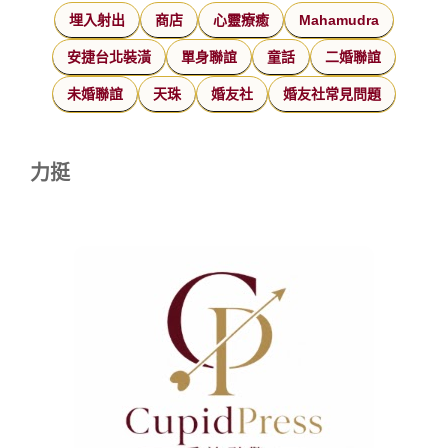
埋入射出
商店
心靈療癒
Mahamudra
安捷台北裝潢
單身聯誼
童話
二婚聯誼
未婚聯誼
天珠
婚友社
婚友社常見問題
力挺