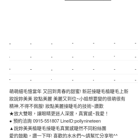
室內裝潢
美睫課程
搬家價錢
室內設計
新莊植睫毛
美睫教學
塑膠鋼模
搬廠房
搬家
桃園搬家
台北飄眉
新北搬家
搬家費
搬家全省
搬家估價
新莊接睫毛
推薦搬家
美甲教學
鋼琴搬運
基隆搬家
桃園除毛
中和搬家
裝潢
推薦搬家
平價搬家
SEO
搬家費用
射出模具
萌萌細毛憶當年 又回到青春的甜蜜! 新莊接睫毛植睫毛上新
妝說妳美美 妝點美麗 美麗又到位~小姐想要變的很萌很有
精神,不得不佩服! 妝點美麗接睫毛的技術~讚歎
★放大雙眼，讓眼睛更迷人深邃，真實感~我愛！
● 預約洽詢 0915-551807 LineID:pollynineteen
▲說妳美美植睫毛接睫毛真實感睫然不同粉絲團
愛的鼓勵，讚一下咩! 喜歡的水水們～請幫忙分享喲^^