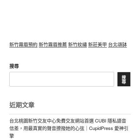
新竹霧眉預約
新竹霧眉推薦
新竹紋繡
新莊美甲
台北頌缽
搜尋
搜
尋
近期文章
台北桃園新竹交友中心免費交友網站首選 CUBI 隱私語音
信差，用最真實的聲音撩撥她的心弦｜CupidPress 愛神引
擎