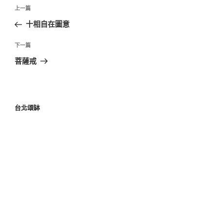
上一篇
十相自在圖意
下一篇
菩薩戒
台北頌缽