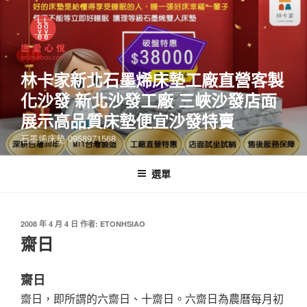
林卡家新北石墨烯床墊工廠直營客製
化沙發 新北沙發工廠 三峽沙發店面
展示高品質床墊便宜沙發特賣
石墨烯床墊 0958971568
選單
2008 年 4 月 4 日
作者:
ETONHSIAO
齋日
齋日
齋日，即所謂的六齋日、十齋日。六齋日為農曆每月初