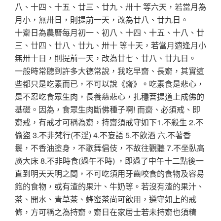
八、十四、十五、廿三、廿九、卅十 等六天，若當月為
月小，無卅日，則提前一天，改為廿八、廿九日。
十齋日為農曆每月初一、初八、十四、十五、十八、廿
三、廿四、廿八、廿九、卅十 等十天，若當月適逢月小
無卅十日，則提前一天，改為廿七、廿八、廿九日。
一般時常聽到許多大德常說，我吃早齋、長齋，其實這
些都只是吃素而已，不可以說《齋》。吃素食是悲心，
是不忍吃食眾生肉，長養慈悲心，扎穩菩提道上成佛的
基礎。因為，食眾生肉斷佛種子啊! 而齋、必須戒、即
齋戒，有戒才可稱為齋，持齋須戒守如下1.不殺生 2.不
偷盜 3.不非梵行(不淫) 4.不妄語 5.不飲酒 六.不著香
鬟，不香油塗身，不歌舞倡伎，不故往觀聽 7.不坐臥高
廣大床 8.不非時食(過午不時) ，即過了中午十二點後一
直到明天天明之間，不可吃須用牙齒咬食的食物及容易
飽的食物，或有渣的果汁、牛奶等。若沒有渣的果汁、
茶、開水、青草茶、蜂蜜茶尚可飲用，遵守如上的戒
條，方可稱之為持齋。齋日在家居士若未持齋也須精