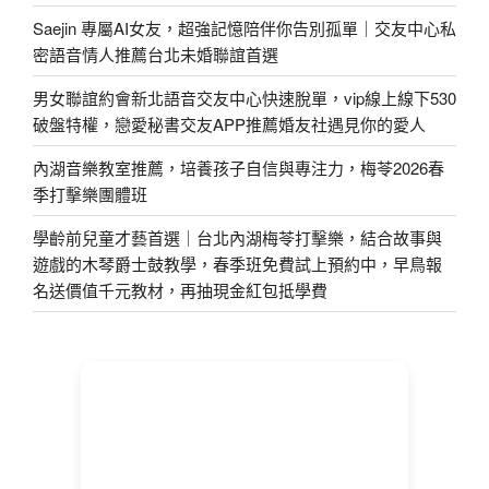
Saejin 專屬AI女友，超強記憶陪伴你告別孤單｜交友中心私
密語音情人推薦台北未婚聯誼首選
男女聯誼約會新北語音交友中心快速脫單，vip線上線下530
破盤特權，戀愛秘書交友APP推薦婚友社遇見你的愛人
內湖音樂教室推薦，培養孩子自信與專注力，梅苓2026春
季打擊樂團體班
學齡前兒童才藝首選｜台北內湖梅苓打擊樂，結合故事與
遊戲的木琴爵士鼓教學，春季班免費試上預約中，早鳥報
名送價值千元教材，再抽現金紅包抵學費