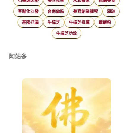
石墨烯床墊
美容教學
永和搬家
桃園美食
客製化沙發
台南做臉
美容創業課程
頌缽
基隆抓漏
牛樟芝
牛樟芝推薦
螺螄粉
牛樟芝功效
阿站多