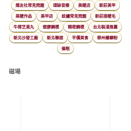
婚友社常見問題
頌缽音療
美睫店
新莊美甲
美睫作品
美甲店
紋繡常見問題
新莊接睫毛
牛樟芝滴丸
塑膠鋼模
精密鋼模
台北裝潢推薦
新北沙發工廠
新北聯誼
平價美食
柳州螺螄粉
催眠
磁場