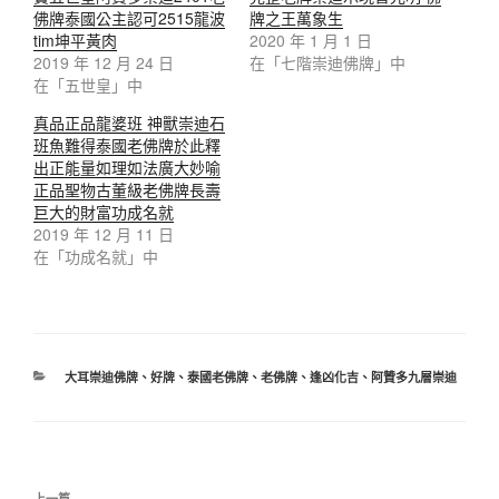
佛牌泰國公主認可2515龍波
牌之王萬象生
tim坤平黃肉
2020 年 1 月 1 日
2019 年 12 月 24 日
在「七階崇迪佛牌」中
在「五世皇」中
真品正品龍婆班 神獸崇迪石
班魚難得泰國老佛牌於此釋
出正能量如理如法廣大妙喻
正品聖物古董級老佛牌長壽
巨大的財富功成名就
2019 年 12 月 11 日
在「功成名就」中
大耳崇迪佛牌
、
好牌
、
泰國老佛牌
、
老佛牌
、
逢凶化吉
、
阿贊多九層崇迪
上一篇