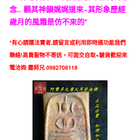
念.. 觀其神韻娓娓道來~其形象歷經
歲月的風霜是仿不來的
*
*有心請購法寶者,請留言或利用即時通功能我們
聯絡!高貴聖物不寄送，可面交自取+驗貨歡迎來
電洽詢 蕭師兄 0982708118