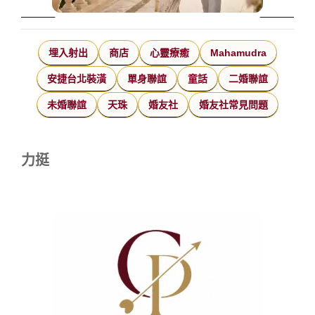
埋入射出
商店
心靈療癒
Mahamudra
安捷台北裝潢
單身聯誼
童話
二婚聯誼
未婚聯誼
天珠
婚友社
婚友社常見問題
力挺