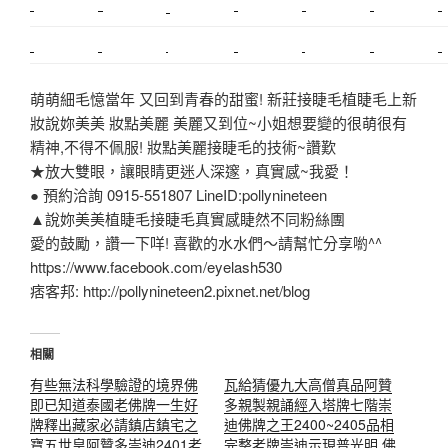
搬家估價
新莊接睫毛
推薦搬家
美甲教學
鋼琴搬運
基隆搬家
桃園除毛
中和搬家
推薦搬家
裝潢
平價搬家
SEO
搬家費用
射出模具
萌萌細毛憶當年 又回到青春的甜蜜! 新莊接睫毛植睫毛上新
妝說妳美美 妝點美麗 美麗又到位~小姐想要變的很萌很有
精神,不得不佩服! 妝點美麗接睫毛的技術~讚歎
★放大雙眼，讓眼睛更迷人深邃，真實感~我愛！
● 預約洽詢 0915-551807 LineID:pollynineteen
▲說妳美美植睫毛接睫毛真實感睫然不同粉絲團
愛的鼓勵，讚一下咩! 喜歡的水水們～請幫忙分享喲^^
https://www.facebook.com/eyelash530
痞客邦: http://pollynineteen2.pixnet.net/blog
相關
有些無法科學驗證的境界佛
瓦給猜優九大高僧真品阿贊
即已知道泰國老佛牌一生好
多親製親誦經入塔牌七階崇
牌釋出藏家必請鎮店鎮宅之
迪佛牌之王2400~2405品相
寶五世皇阿贊多崇迪2401老
完整老牌崇迪示現普光明 佛