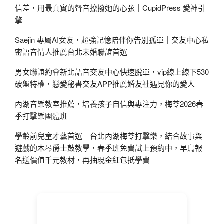
信差，用最真實的聲音撩撥她的心弦｜CupidPress 愛神引
擎
Saejin 專屬AI女友，超強記憶陪伴你告別孤單｜交友中心私
密語音情人推薦台北未婚聯誼首選
男女聯誼約會新北語音交友中心快速脫單，vip線上線下530
破盤特權，戀愛秘書交友APP推薦婚友社遇見你的愛人
內湖音樂教室推薦，培養孩子自信與專注力，梅苓2026春
季打擊樂團體班
學齡前兒童才藝首選｜台北內湖梅苓打擊樂，結合故事與
遊戲的木琴爵士鼓教學，春季班免費試上預約中，早鳥報
名送價值千元教材，再抽現金紅包抵學費