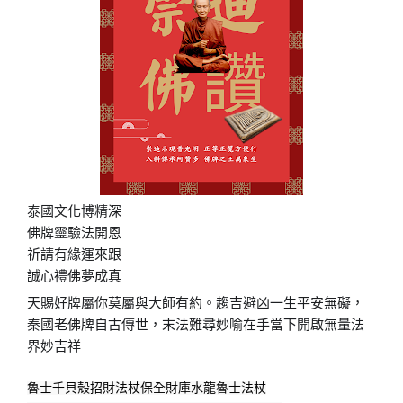
泰國文化博精深
佛牌靈驗法開恩
祈請有緣運來跟
誠心禮佛夢成真
天賜好牌屬你莫屬與大師有約。趨吉避凶一生平安無礙，
秦國老佛牌自古傳世，末法難尋妙喻在手當下開啟無量法
界妙吉祥
魯士千貝殼招財法杖保全財庫水龍魯士法杖