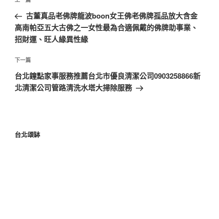
古董真品老佛牌龍波boon女王佛老佛牌孤品放大含金
高南帕亞五大古佛之一女性最為合適佩戴的佛牌助事業、
招財運、旺人緣異性緣
下一篇
台北鐘點家事服務推薦台北市優良清潔公司0903258866新
北清潔公司管路清洗水塔大掃除服務
台北頌缽