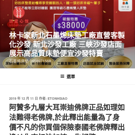
林卡家新北石墨烯床墊工廠直營客製
化沙發 新北沙發工廠 三峽沙發店面
展示高品質床墊便宜沙發特賣
石墨烯床墊 0958971568
選單
2019 年 12 月 11 日
作者:
ETONHSIAO
阿贊多九層大耳崇迪佛牌正品如理如
法難得老佛牌,於此釋出能量為了身
價不凡的你買個保險泰國老佛牌釋出