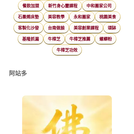
餐飲加盟
新竹身心靈課程
中和搬家公司
石墨烯床墊
美容教學
永和搬家
桃園美食
客製化沙發
台南做臉
美容創業課程
頌缽
基隆抓漏
牛樟芝
牛樟芝推薦
螺螄粉
牛樟芝功效
阿站多