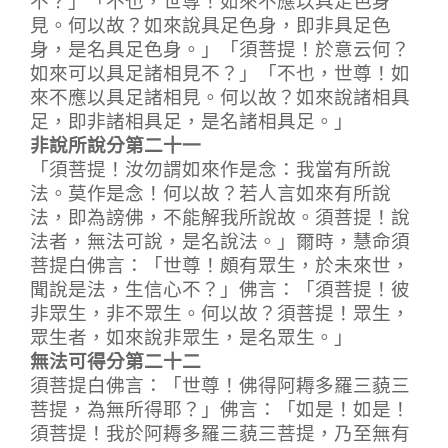
見。何以故？如來說具足色身，即非具足色
身，是名具足色身。」「須菩提！於意云何？
如來可以具足諸相見不？」「不也，世尊！如
來不應以具足諸相見。何以故？如來說諸相具
足，即非諸相具足，是名諸相具足。」
非說所說分第二十一
「須菩提！汝勿謂如來作是念：我當有所說
法。莫作是念！何以故？若人言如來有所說
法，即為謗佛，不能解我所說故。須菩提！說
法者，無法可說，是名說法。」爾時，慧命須
菩提白佛言：「世尊！頗有眾生，於未來世，
聞說是法，生信心不？」佛言：「須菩提！彼
非眾生，非不眾生。何以故？須菩提！眾生，
眾生者，如來說非眾生，是名眾生。」
無法可得分第二十二
須菩提白佛言：「世尊！佛得阿耨多羅三藐三
菩提，為無所得耶？」佛言：「如是！如是！
須菩提！我於阿耨多羅三藐三菩提，乃至無有