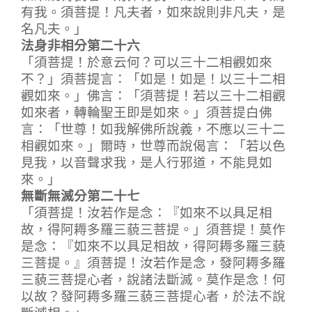
有我。須菩提！凡夫者，如來說則非凡夫，是
名凡夫。」
法身非相分第二十六
「須菩提！於意云何？可以三十二相觀如來
不？」須菩提言：「如是！如是！以三十二相
觀如來。」佛言：「須菩提！若以三十二相觀
如來者，轉輪聖王即是如來。」須菩提白佛
言：「世尊！如我解佛所說義，不應以三十二
相觀如來。」爾時，世尊而說偈言：「若以色
見我，以音聲求我，是人行邪道，不能見如
來。」
無斷無滅分第二十七
「須菩提！汝若作是念：『如來不以具足相
故，得阿耨多羅三藐三菩提。」須菩提！莫作
是念：『如來不以具足相故，得阿耨多羅三藐
三菩提。』須菩提！汝若作是念，發阿耨多羅
三藐三菩提心者，說諸法斷滅。莫作是念！何
以故？發阿耨多羅三藐三菩提心者，於法不說
斷滅相。」