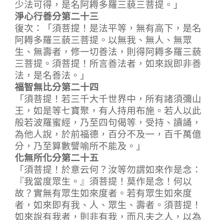
少法可得，是名阿耨多羅三藐三菩提。」
淨心行善分第二十三
復次：「須菩提！是法平等，無有高下，是名
阿耨多羅三藐三菩提。以無我、無人、無眾
生、無壽者，修一切善法，則得阿耨多羅三藐
三菩提。須菩提！所言善法者，如來說即非善
法，是名善法。」
福智無比分第二十四
「須菩提！若三千大千世界中，所有諸須彌山
王，如是等七寶聚，有人持用布施。若人以此
般若波羅蜜經，乃至四句偈等，受持、讀誦，
為他人說，於前福德，百分不及一，百千萬億
分，乃至算數譬喻所不能及。」
化無所化分第二十五
「須菩提！於意云何？汝等勿謂如來作是念：
『我當度眾生。』須菩提！莫作是念！何以
故？實無有眾生如來度者。若有眾生如來度
者，如來即有我、人、眾生、壽者。須菩提！
如來說有我者，則非有我，而凡夫之人，以為