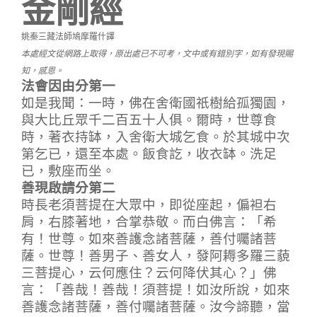
金剛經
姚秦三藏法師鳩摩羅什譯
本處經文從網路上取得，原出處已不可考，文中或有錯別字，如有發現賜
知，感恩。
法會因由分第一
如是我聞：一時，佛在舍衛國祇樹給孤獨園，
與大比丘眾千二百五十人俱。爾時，世尊食
時，著衣持缽，入舍衛大城乞食。於其城中次
第乞已，還至本處。飯食訖，收衣缽。洗足
已，敷座而坐。
善現啟請分第二
時長老須菩提在大眾中，即從座起，偏袒右
肩，右膝著地，合掌恭敬。而白佛言：「希
有！世尊。如來善護念諸菩薩，善付囑諸菩
薩。世尊！善男子、善女人，發阿耨多羅三藐
三菩提心，云何應住？云何降伏其心？」佛
言：「善哉！善哉！須菩提！如汝所說，如來
善護念諸菩薩，善付囑諸菩薩。汝今諦聽，當