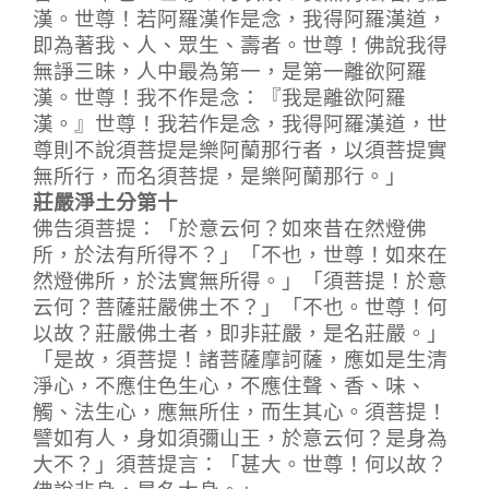
漢。世尊！若阿羅漢作是念，我得阿羅漢道，
即為著我、人、眾生、壽者。世尊！佛說我得
無諍三昧，人中最為第一，是第一離欲阿羅
漢。世尊！我不作是念：『我是離欲阿羅
漢。』世尊！我若作是念，我得阿羅漢道，世
尊則不說須菩提是樂阿蘭那行者，以須菩提實
無所行，而名須菩提，是樂阿蘭那行。」
莊嚴淨土分第十
佛告須菩提：「於意云何？如來昔在然燈佛
所，於法有所得不？」「不也，世尊！如來在
然燈佛所，於法實無所得。」「須菩提！於意
云何？菩薩莊嚴佛土不？」「不也。世尊！何
以故？莊嚴佛土者，即非莊嚴，是名莊嚴。」
「是故，須菩提！諸菩薩摩訶薩，應如是生清
淨心，不應住色生心，不應住聲、香、味、
觸、法生心，應無所住，而生其心。須菩提！
譬如有人，身如須彌山王，於意云何？是身為
大不？」須菩提言：「甚大。世尊！何以故？
佛說非身，是名大身。」