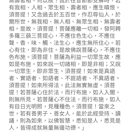
有我相、人相、眾生相、壽者相，應生瞋恨。
須菩提！又念過去於五百世，作忍辱仙人，於
爾所世，無我相、無人相、無眾生相、無壽者
相。是故，須菩提！菩薩應離一切相，發阿耨
多羅三藐三菩提心，不應住色生心，不應住
聲、香、味、觸、法生心，應生無所住心。若
心有住，即為非住。是故佛說菩薩心，不應住
色布施。須菩提！菩薩為利益一切眾生故，應
如是布施。如來說一切諸相，即是非相；又說
一切眾生，即非眾生。須菩提！如來是真語
者、實語者、如語者、不誑語者、不異語者。
須菩提！如來所得法，此法無實無虛。須菩
提！若菩薩心住於法，而行布施，如人入闇，
則無所見。若菩薩心不住法，而行布施，如人
有目日光明照，見種種色。須菩提！當來之
世，若有善男子、善女人，能於此經受持、讀
誦，則為如來，以佛智慧，悉知是人，悉見是
人，皆得成就無量無邊功德。」