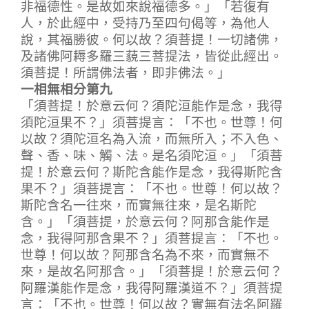
非福德性。是故如來說福德多。」「若復有
人，於此經中，受持乃至四句偈等，為他人
說，其福勝彼。何以故？須菩提！一切諸佛，
及諸佛阿耨多羅三藐三菩提法，皆從此經出。
須菩提！所謂佛法者，即非佛法。」
一相無相分第九
「須菩提！於意云何？須陀洹能作是念，我得
須陀洹果不？」須菩提言：「不也。世尊！何
以故？須陀洹名為入流，而無所入；不入色、
聲、香、味、觸、法。是名須陀洹。」「須菩
提！於意云何？斯陀含能作是念，我得斯陀含
果不？」須菩提言：「不也。世尊！何以故？
斯陀含名一往來，而實無往來，是名斯陀
含。」「須菩提，於意云何？阿那含能作是
念，我得阿那含果不？」須菩提言：「不也。
世尊！何以故？阿那含名為不來，而實無不
來，是故名阿那含。」「須菩提！於意云何？
阿羅漢能作是念，我得阿羅漢道不？」須菩提
言：「不也。世尊！何以故？實無有法名阿羅