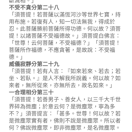
不受不貪分第二十八
「須菩提！若菩薩以滿恆河沙等世界七寶，持
用布施。若復有人，知一切法無我，得成於
忍。此菩薩勝前菩薩所得功德。何以故？須菩
提！以諸菩薩不受福德故。」須菩提白佛言：
「世尊！云何菩薩，不受福德？」「須菩提！
菩薩所作福德，不應貪著，是故說：不受福
德。」
威儀寂靜分第二十九
「須菩提！若有人言：『如來若來、若去；若
坐、若臥。』是人不解我所說義。何以故？如
來者，無所從來，亦無所去，故名如來。」
一合理相分第三十
「須菩提！若善男子、善女人，以三千大千世
界碎為微塵；於意云何？是微塵眾，寧為多
不？」須菩提言：「甚多。世尊！何以故？若
是微塵眾實有者，佛則不說是微塵眾。所以者
何？佛說微塵眾，即非微塵眾，是名微塵眾。