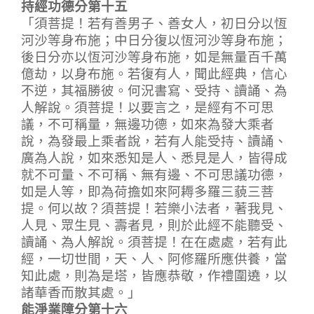
持經功德分第十五
「須菩提！若有善男子、善女人，初日分以恆
河沙等身布施；中日分復以恆河沙等身布施；
後日分亦以恆河沙等身布施，如是無量百千萬
億劫，以身布施。若復有人，聞此經典，信心
不逆，其福勝彼。何況書寫、受持、讀誦、為
人解說。須菩提！以要言之，是經有不可思
議，不可稱量，無邊功德，如來為發大乘者
說，為發最上乘者說，若有人能受持、讀誦、
廣為人說，如來悉知是人、悉見是人，皆得成
就不可量、不可稱、無有邊、不可思議功德，
如是人等，即為荷擔如來阿耨多羅三藐三菩
提。何以故？須菩提！若樂小法者，著我見、
人見、眾生見、壽者見，則於此經不能聽受、
讀誦、為人解說。須菩提！在在處處，若有此
經，一切世間，天、人、阿修羅所應供養，當
知此處，則為是塔，皆應恭敬，作禮圍遶，以
諸華香而散其處。」
能淨業障分第十六