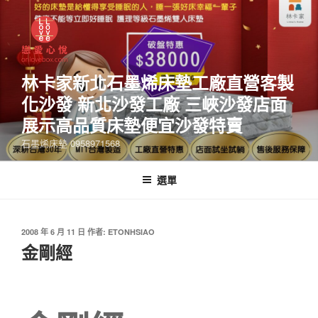
林卡家新北石墨烯床墊工廠直營客製
化沙發 新北沙發工廠 三峽沙發店面
展示高品質床墊便宜沙發特賣
石墨烯床墊 0958971568
選單
2008 年 6 月 11 日
作者:
ETONHSIAO
金剛經