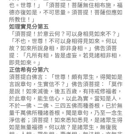
也。世尊！」「須菩提！菩薩無住相布施，福
德亦復如是，不可思量。須菩提！菩薩但應如
所教住！」
如理實見分第五
「須菩提！於意云何？可以身相見如來不？」
「不也，世尊！不可以身相得見如來。何以
故？如來所說身相，即非身相。」佛告須菩
提：「凡所有相，皆是虛妄。若見諸相非相，
即見如來。」
正信希有分第六
須菩提白佛言：「世尊！頗有眾生，得聞如是
言說章句，生實信不？」佛告須菩提：「莫作
是說！如來滅後，後五百歲，有持戒修福者，
於此章句，能生信心，以此為實。當知是人，
不於一佛、二佛、三四五佛而種善根，已於無
量千萬佛所種諸善根。聞是章句，乃至一念生
淨信者；須菩提！如來悉知悉見，是諸眾生得
如是無量福德。何以故？是諸眾生，無復我
相、人相、眾生相、壽者相、無法相，亦無非