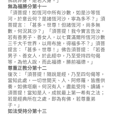
無為福勝分第十一
「須菩提！如恆河中所有沙數，如是沙等恆
河，於意云何？是諸恆河沙，寧為多不？」須
菩提言：「甚多。世尊！但諸恆河，尚多無
數，何況其沙？」「須菩提！我今實言告汝，
若有善男子、善女人，以七寶滿爾所恆河沙數
三千大千世界，以用布施，得福多不？」須菩
提言：「甚多。世尊！」佛告須菩提：「若善
男子、善女人，於此經中，乃至受持四句偈
等，為他人說，而此福德，勝前福德。」
尊重正教分第十二
復次：「須菩提！隨說是經，乃至四句偈等，
當知此處，一切世間天、人、阿修羅，皆應供
養，如佛塔廟。何況有人，盡能受持、讀誦。
須菩提！當知是人，成就最上第一希有之法；
若是經典所在之處，即為有佛，若尊重弟
子。」
如法受持分第十三