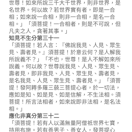
世尊！如來所說三千大千世界，則非世界，是
名世界。何以故？若世界實有者，即是一合
相；如來說一合相，則非一合相，是名一合
相。」「須菩提！一合相者，則是不可說，但
凡夫之人，貪著其事。」
知見不生分第三十一
「須菩提！若人言：『佛說我見、人見、眾生
見、壽者見。』須菩提！於意云何？是人解我
所說義不？」「不也，世尊！是人不解如來所
說義。何以故？世尊說我見、人見、眾生見、
壽者見，即非我見、人見、眾生見、壽者見，
是名我見、人見、眾生見、壽者見。」「須菩
提！發阿耨多羅三藐三菩提心者，於一切法，
應如是知、如是見、如是信解，不生法相。須
菩提！所言法相者，如來說即非法相，是名法
相。」
應化非真分第三十二
「須菩提！若有人以滿無量阿僧祇世界七寶，
持用布施。若有善男子、善女人，發菩提心