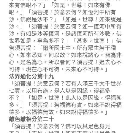
來有佛眼不？」「如是，世尊！如來有佛
眼。」「須菩提！於意云何？如恆河中所有
沙，佛說是沙不？」「如是，世尊！如來說是
沙。」「須菩提！於意云何？如一恆河中所有
沙，有如是沙等恆河，是諸恆河所有沙數，佛
世界如是，寧為多不？」「甚多。世尊！」佛
告須菩提：「爾所國土中，所有眾生若干種
心，如來悉知。何以故？如來說諸心，皆為非
心，是名為心。所以者何？須菩提！過去心不
可得，現在心不可得，未來心不可得。」
法界通化分第十九
「須菩提！於意云何？若有人滿三千大千世界
七寶，以用布施，是人以是因緣，得福多
不？」「如是，世尊！此人以是因緣，得福甚
多。」「須菩提！若福德有實，如來不說得福
德多，以福德無故，如來說得福德多。」
離色離相分第二十
「須菩提！於意云何？佛可以具足色身見
不？」「不也，世尊！如來不應以具足色身