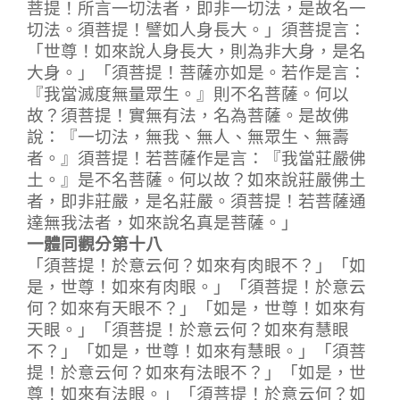
菩提！所言一切法者，即非一切法，是故名一
切法。須菩提！譬如人身長大。」須菩提言：
「世尊！如來說人身長大，則為非大身，是名
大身。」「須菩提！菩薩亦如是。若作是言：
『我當滅度無量眾生。』則不名菩薩。何以
故？須菩提！實無有法，名為菩薩。是故佛
說：『一切法，無我、無人、無眾生、無壽
者。』須菩提！若菩薩作是言：『我當莊嚴佛
土。』是不名菩薩。何以故？如來說莊嚴佛土
者，即非莊嚴，是名莊嚴。須菩提！若菩薩通
達無我法者，如來說名真是菩薩。」
一體同觀分第十八
「須菩提！於意云何？如來有肉眼不？」「如
是，世尊！如來有肉眼。」「須菩提！於意云
何？如來有天眼不？」「如是，世尊！如來有
天眼。」「須菩提！於意云何？如來有慧眼
不？」「如是，世尊！如來有慧眼。」「須菩
提！於意云何？如來有法眼不？」「如是，世
尊！如來有法眼。」「須菩提！於意云何？如