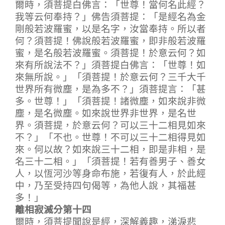
爾時，須菩提白佛言：「世尊！當何名此經？
我等云何奉持？」佛告須菩提：「是經名為金
剛般若波羅蜜，以是名字，汝當奉持。所以者
何？須菩提！佛說般若波羅蜜，即非般若波羅
蜜，是名般若波羅蜜。須菩提！於意云何？如
來有所說法不？」須菩提白佛言：「世尊！如
來無所說。」「須菩提！於意云何？三千大千
世界所有微塵，是為多不？」須菩提言：「甚
多。世尊！」「須菩提！諸微塵，如來說非微
塵，是名微塵。如來說世界非世界，是名世
界。須菩提，於意云何？可以三十二相見如來
不？」「不也。世尊！不可以三十二相得見如
來。何以故？如來說三十二相，即是非相，是
名三十二相。」「須菩提！若有善男子、善女
人，以恆河沙等身命布施，若復有人，於此經
中，乃至受持四句偈等，為他人說，其福甚
多！」
離相寂滅分第十四
爾時，須菩提聞說是經，深解義趣，涕淚悲