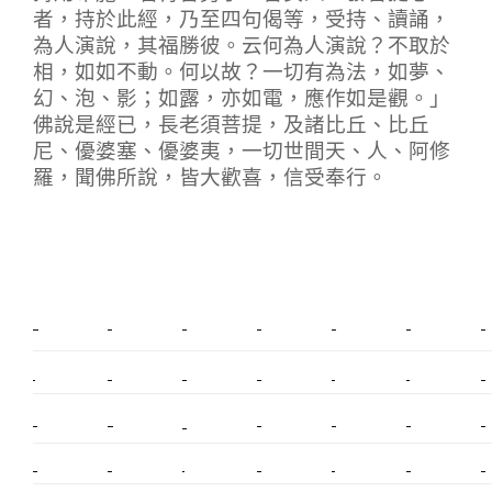
者，持於此經，乃至四句偈等，受持、讀誦，
為人演說，其福勝彼。云何為人演說？不取於
相，如如不動。何以故？一切有為法，如夢、
幻、泡、影；如露，亦如電，應作如是觀。」
佛說是經已，長老須菩提，及諸比丘、比丘
尼、優婆塞、優婆夷，一切世間天、人、阿修
羅，聞佛所說，皆大歡喜，信受奉行。
新莊植睫毛
美睫教學
塑膠鋼模
室內裝潢
美睫課程
搬家價錢
室內設計
搬家
桃園搬家
台北飄眉
新北搬家
搬家費
搬廠房
搬家全省
搬家估價
新莊接睫毛
推薦搬家
美甲教學
鋼琴搬運
基隆搬家
桃園除毛
中和搬家
推薦搬家
裝潢
平價搬家
SEO
搬家費用
射出模具