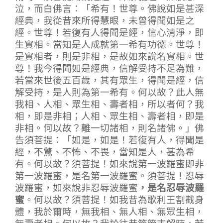
泣，而白佛言：「希有！世尊。佛說如是甚深
經典，我從昔來所得慧眼，未曾得聞如是之
經。世尊！若復有人得聞是經，信心清淨，即
生實相。當知是人成就第一希有功德。世尊！
是實相者，則是非相，是故如來說名實相。世
尊！我今得聞如是經典，信解受持不足為難，
若當來世後五百歲，其有眾生，得聞是經，信
解受持，是人則為第一希有。何以故？此人無
我相、人相、眾生相、壽者相，所以者何？我
相，即是非相；人相、眾生相、壽者相，即是
非相。何以故？離一切諸相，則名諸佛。」佛
告須菩提：「如是，如是！若復有人，得聞是
經，不驚、不怖、不畏，當知是人，甚為希
有。何以故？須菩提！如來說第一波羅蜜即非
第一波羅蜜，是名第一波羅蜜。須菩提！忍辱
波羅蜜，如來說非忍辱波羅蜜
，是名忍辱波羅
蜜
。何以故？須菩提！如我昔為歌利王割截身
體，我於爾時，無我相、無人相、無眾生相，
無壽者相。何以故？我於往昔節節支解時，若