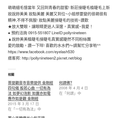
萌萌細毛憶當年 又回到青春的甜蜜! 新莊接睫毛植睫毛上新
妝說妳美美 妝點美麗 美麗又到位~小姐想要變的很萌很有
精神,不得不佩服! 妝點美麗接睫毛的技術~讚歎
★放大雙眼，讓眼睛更迷人深邃，真實感~我愛！
● 預約洽詢 0915-551807 LineID:pollynineteen
▲說妳美美植睫毛接睫毛真實感睫然不同粉絲團
愛的鼓勵，讚一下咩! 喜歡的水水們～請幫忙分享喲^^
https://www.facebook.com/eyelash530
痞客邦: http://pollynineteen2.pixnet.net/blog
相關
菩提觀音寺音樂提供 金剛經
何謂佛?
四句偈 般若心曲 一切有為
2008 年 4 月 4 日
法 如夢幻泡影 如露亦如電
在「何謂」中
應作如是觀 金剛經
2015 年 3 月 17 日
在「一切有為法」中
寒山寺贈佛光山和平鐘