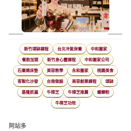
新竹頌缽課程
台北冷氣保養
中和搬家
餐飲加盟
新竹身心靈課程
中和搬家公司
石墨烯床墊
美容教學
永和搬家
桃園美食
客製化沙發
台南做臉
美容創業課程
頌缽
基隆抓漏
牛樟芝
牛樟芝推薦
螺螄粉
牛樟芝功效
阿站多