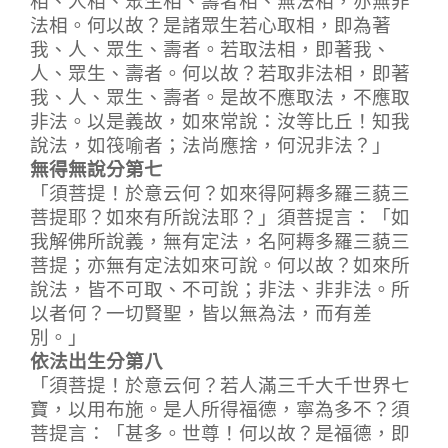
法相。何以故？是諸眾生若心取相，即為著
我、人、眾生、壽者。若取法相，即著我、
人、眾生、壽者。何以故？若取非法相，即著
我、人、眾生、壽者。是故不應取法，不應取
非法。以是義故，如來常說：汝等比丘！知我
說法，如筏喻者；法尚應捨，何況非法？」
無得無說分第七
「須菩提！於意云何？如來得阿耨多羅三藐三
菩提耶？如來有所說法耶？」須菩提言：「如
我解佛所說義，無有定法，名阿耨多羅三藐三
菩提；亦無有定法如來可說。何以故？如來所
說法，皆不可取、不可說；非法、非非法。所
以者何？一切賢聖，皆以無為法，而有差
別。」
依法出生分第八
「須菩提！於意云何？若人滿三千大千世界七
寶，以用布施。是人所得福德，寧為多不？須
菩提言：「甚多。世尊！何以故？是福德，即