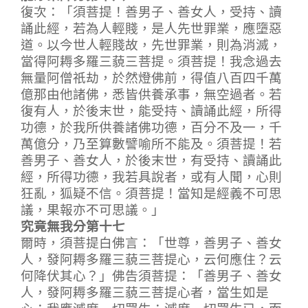
復次：「須菩提！善男子、善女人，受持、讀
誦此經，若為人輕賤，是人先世罪業，應墮惡
道。以今世人輕賤故，先世罪業，則為消滅，
當得阿耨多羅三藐三菩提。須菩提！我念過去
無量阿僧祇劫，於然燈佛前，得值八百四千萬
億那由他諸佛，悉皆供養承事，無空過者。若
復有人，於後末世，能受持、讀誦此經，所得
功德，於我所供養諸佛功德，百分不及一，千
萬億分，乃至算數譬喻所不能及。須菩提！若
善男子、善女人，於後末世，有受持、讀誦此
經，所得功德，我若具說者，或有人聞，心則
狂亂，狐疑不信。須菩提！當知是經義不可思
議，果報亦不可思議。」
究竟無我分第十七
爾時，須菩提白佛言：「世尊，善男子、善女
人，發阿耨多羅三藐三菩提心，云何應住？云
何降伏其心？」佛告須菩提：「善男子、善女
人，發阿耨多羅三藐三菩提心者，當生如是
心：我應滅度一切眾生；滅度一切眾生已，而