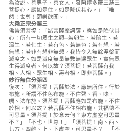
為汝說。善男子、善女人，發阿耨多羅三藐三
菩提心，應如是住，如是降伏其心。」「唯
然！世尊！願樂欲聞。」
大乘正宗分第三
佛告須菩提：「諸菩薩摩訶薩，應如是降伏其
心：所有一切眾生之類─若卵生、若胎生、若
濕生、若化生；若有色、若無色；若有想、若
無想；若非有想非無想，我皆令入無餘涅槃而
滅度之。如是滅度無量無數無邊眾生，實無眾
生得滅度者。何以故？須菩提！若菩薩有我
相、人相、眾生相、壽者相，即非菩薩。」
妙行無住分第四
復次：「須菩提！菩薩於法，應無所住，行於
布施。所謂不住色布施，不住聲、香、味、
觸、法布施。須菩提！菩薩應如是布施，不住
於相。何以故？若菩薩不住相布施，其福德不
可思量。須菩提！於意云何？東方虛空可思量
不？」「不也，世尊！」「須菩提！南、西、
北方、四維、上、下虛空，可思量不？」「不