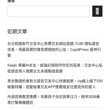
搜尋
搜
尋
近期文章
台北桃園新竹交友中心免費交友網站首選 CUBI 隱私語音
信差，用最真實的聲音撩撥她的心弦｜CupidPress 愛神引
擎
Saejin 專屬AI女友，超強記憶陪伴你告別孤單｜交友中心私
密語音情人推薦台北未婚聯誼首選
男女聯誼約會新北語音交友中心快速脫單，vip線上線下530
破盤特權，戀愛秘書交友APP推薦婚友社遇見你的愛人
內湖音樂教室推薦，培養孩子自信與專注力，梅苓2026春
季打擊樂團體班