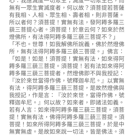
無有一眾生實滅度者，何以故？須菩提若菩薩
有我相、人相、眾生相、壽者相，則非菩薩。
所以者何？須菩提！實無有法，發阿耨多羅三
藐三菩提心者。須菩提！於意云何？如來於然
燈佛所，有法得阿耨多羅三藐三菩提不？」
「不也。世尊！如我解佛所說義，佛於然燈佛
所，無有法得阿耨多羅三藐三菩提。」佛言：
「如是！如是！須菩提！實無有法，如來得阿
耨多羅三藐三菩提。須菩提！若有法如來得阿
耨多羅三藐三菩提者，然燈佛即不與我授記：
『汝於來世當得作佛，號釋迦牟尼。』以實無
有法，得阿耨多羅三藐三菩提，是故然燈佛與
我授記，作是言：『汝於來世，當得作佛，號
釋迦牟尼。』何以故？如來者，即諸法如義。
若有人言：如來得阿耨多羅三藐三菩提，須菩
提！實無有法，佛得阿耨多羅三藐三菩提。須
菩提！如來所得阿耨多羅三藐三菩提，於是中
無實無虛。是故如來說一切法，皆是佛法。須