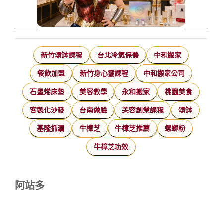
新竹頌缽課程
台北冷氣保養
中和搬家
餐飲加盟
新竹身心靈課程
中和搬家公司
石墨烯床墊
美容教學
永和搬家
桃園美食
客製化沙發
台南做臉
美容創業課程
頌缽
基隆抓漏
牛樟芝
牛樟芝推薦
螺螄粉
牛樟芝功效
阿站多