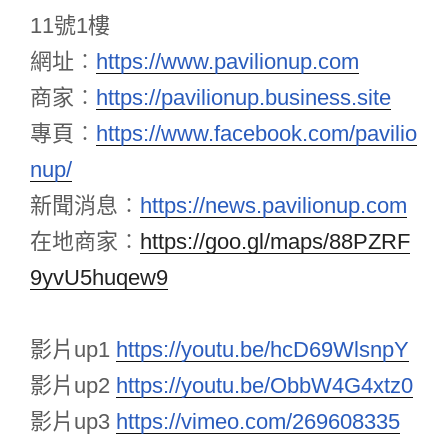
11號1樓
網址︰
https://www.pavilionup.com
商家︰
https://pavilionup.business.site
專頁︰
https://www.facebook.com/pavilio
nup/
新聞消息︰
https://news.pavilionup.com
在地商家
︰
https://goo.gl/maps/88PZRF
9yvU5huqew9
影片up1
https://youtu.be/hcD69WlsnpY
影片up2
https://youtu.be/ObbW4G4xtz0
影片up3
https://vimeo.com/269608335