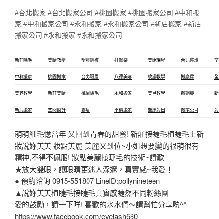
#台北搬家 #台北搬家公司 #桃園搬家 #挑園搬家公司 #中和搬
家 #中和搬家公司 #永和搬家 #永和搬家公司 #新店搬家 #新店
搬家公司 #永和搬家 #永和搬家公司
新莊除毛
美睫教學
塑膠鋼模
打擊樂
美睫課程
台北裝璜
室
中和搬家
桃園搬家
台北飄眉
八德美容
紋繡教學
搬廠房
全
美容教學
新莊美睫
桃園除毛
永和搬家
美甲教學
搬鋼琴
新
新北搬家
空間設計
霧眉
平價搬家
塑膠射出
搬家公司
射
萌萌細毛憶當年 又回到青春的甜蜜! 新莊接睫毛植睫毛上新
妝說妳美美 妝點美麗 美麗又到位~小姐想要變的很萌很有
精神,不得不佩服! 妝點美麗接睫毛的技術~讚歎
★放大雙眼，讓眼睛更迷人深邃，真實感~我愛！
● 預約洽詢 0915-551807 LineID:pollynineteen
▲說妳美美植睫毛接睫毛真實感睫然不同粉絲團
愛的鼓勵，讚一下咩! 喜歡的水水們～請幫忙分享喲^^
https://www.facebook.com/eyelash530