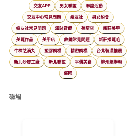
交友APP
男女聯誼
聯誼活動
交友中心常見問題
婚友社
男女約會
婚友社常見問題
頌缽音療
美睫店
新莊美甲
美睫作品
美甲店
紋繡常見問題
新莊接睫毛
牛樟芝滴丸
塑膠鋼模
精密鋼模
台北裝潢推薦
新北沙發工廠
新北聯誼
平價美食
柳州螺螄粉
催眠
磁場