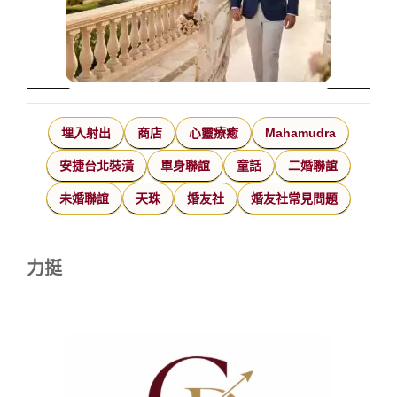
埋入射出
商店
心靈療癒
Mahamudra
安捷台北裝潢
單身聯誼
童話
二婚聯誼
未婚聯誼
天珠
婚友社
婚友社常見問題
力挺