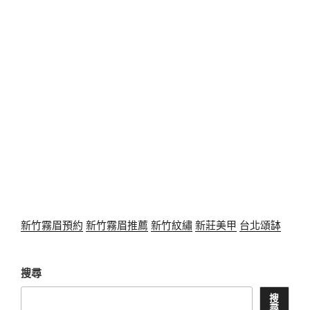
新竹霧眉預約
新竹霧眉推薦
新竹紋繡
新莊美甲
台北頌缽
搜尋
搜
尋