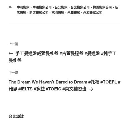
中和搬家
、
中和搬家公司
、
台北搬家
、
台北搬家公司
、
挑園搬家公司
、
新
店搬家
、
新店搬家公司
、
桃園搬家
、
永和搬家
、
永和搬家公司
上一篇
手工曼達盤威猛曼札盤 #古董曼達盤 #曼達盤 #純手工
曼札盤
下一篇
The Dream We Haven’t Dared to Dream #托福 #TOEFL #
雅思 #IELTS #多益 #TOEIC #英文補習班
台北頌缽