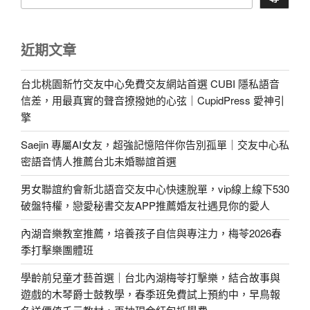
近期文章
台北桃園新竹交友中心免費交友網站首選 CUBI 隱私語音
信差，用最真實的聲音撩撥她的心弦｜CupidPress 愛神引
擎
Saejin 專屬AI女友，超強記憶陪伴你告別孤單｜交友中心私
密語音情人推薦台北未婚聯誼首選
男女聯誼約會新北語音交友中心快速脫單，vip線上線下530
破盤特權，戀愛秘書交友APP推薦婚友社遇見你的愛人
內湖音樂教室推薦，培養孩子自信與專注力，梅苓2026春
季打擊樂團體班
學齡前兒童才藝首選｜台北內湖梅苓打擊樂，結合故事與
遊戲的木琴爵士鼓教學，春季班免費試上預約中，早鳥報