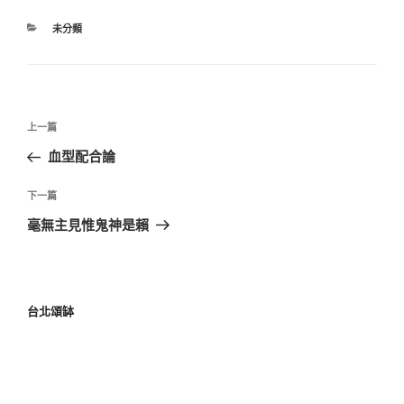
未分類
上一篇
血型配合論
下一篇
毫無主見惟鬼神是賴
台北頌缽