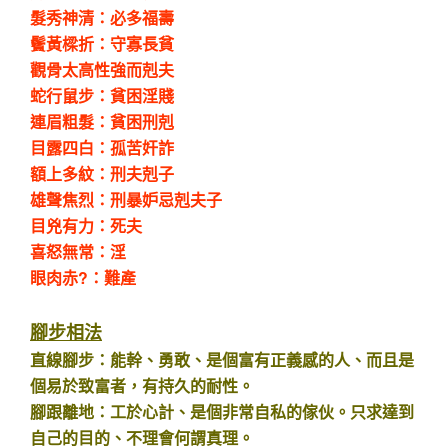
髮秀神清：必多福壽
鬢黃樑折：守寡長貧
觀骨太高性強而剋夫
蛇行鼠步：貧困淫賤
連眉粗髮：貧困刑剋
目露四白：孤苦奸詐
額上多紋：刑夫剋子
雄聲焦烈：刑暴妒忌剋夫子
目兇有力：死夫
喜怒無常：淫
眼肉赤?：難產
腳步相法
直線腳步：能幹、勇敢、是個富有正義感的人、而且是
個易於致富者，有持久的耐性。
腳跟離地：工於心計、是個非常自私的傢伙。只求達到
自己的目的、不理會何謂真理。