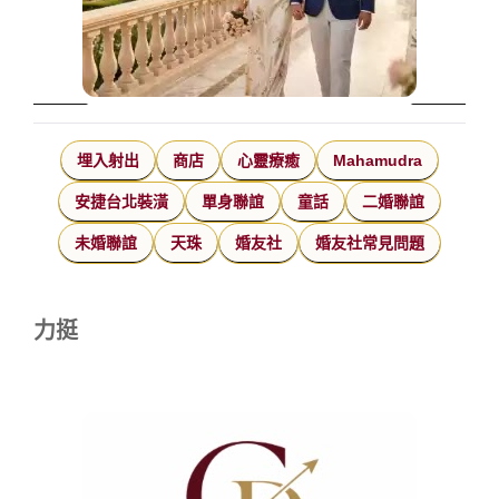
埋入射出
商店
心靈療癒
Mahamudra
安捷台北裝潢
單身聯誼
童話
二婚聯誼
未婚聯誼
天珠
婚友社
婚友社常見問題
力挺