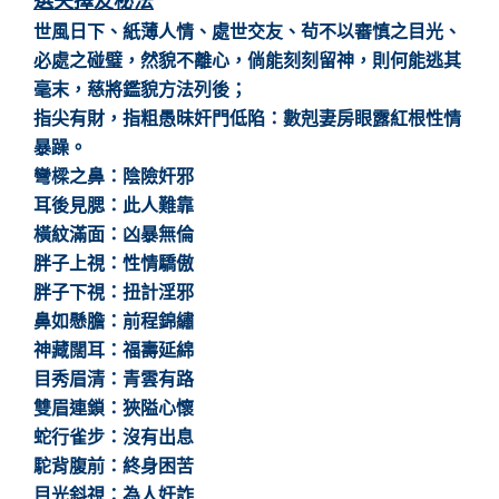
選夫擇友秘法
世風日下、紙薄人情、處世交友、茍不以審慎之目光、
必處之碰璧，然貌不離心，倘能刻刻留神，則何能逃其
毫末，慈將鑑貌方法列後；
指尖有財，指粗愚昧奸門低陷：數剋妻房眼露紅根性情
暴躁。
彎樑之鼻：陰險奸邪
耳後見腮：此人難靠
橫紋滿面：凶暴無倫
胖子上視：性情驕傲
胖子下視：扭計淫邪
鼻如懸膽：前程錦繡
神藏闊耳：福壽延綿
目秀眉清：青雲有路
雙眉連鎖：狹隘心懷
蛇行雀步：沒有出息
駝背腹前：終身困苦
目光斜視：為人奸詐