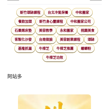
新竹頌缽課程
台北冷氣保養
中和搬家
餐飲加盟
新竹身心靈課程
中和搬家公司
石墨烯床墊
美容教學
永和搬家
桃園美食
客製化沙發
台南做臉
美容創業課程
頌缽
基隆抓漏
牛樟芝
牛樟芝推薦
螺螄粉
牛樟芝功效
阿站多