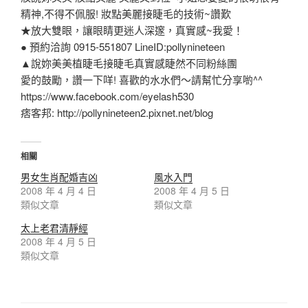
精神,不得不佩服! 妝點美麗接睫毛的技術~讚歎
★放大雙眼，讓眼睛更迷人深邃，真實感~我愛！
● 預約洽詢 0915-551807 LineID:pollynineteen
▲說妳美美植睫毛接睫毛真實感睫然不同粉絲團
愛的鼓勵，讚一下咩! 喜歡的水水們～請幫忙分享喲^^
https://www.facebook.com/eyelash530
痞客邦: http://pollynineteen2.pixnet.net/blog
相關
男女生肖配婚吉凶
風水入門
2008 年 4 月 4 日
2008 年 4 月 5 日
類似文章
類似文章
太上老君清靜經
2008 年 4 月 5 日
類似文章