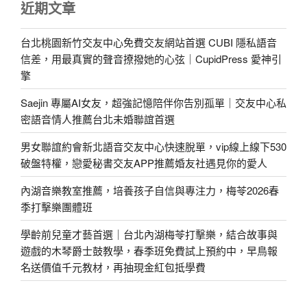
近期文章
台北桃園新竹交友中心免費交友網站首選 CUBI 隱私語音
信差，用最真實的聲音撩撥她的心弦｜CupidPress 愛神引
擎
Saejin 專屬AI女友，超強記憶陪伴你告別孤單｜交友中心私
密語音情人推薦台北未婚聯誼首選
男女聯誼約會新北語音交友中心快速脫單，vip線上線下530
破盤特權，戀愛秘書交友APP推薦婚友社遇見你的愛人
內湖音樂教室推薦，培養孩子自信與專注力，梅苓2026春
季打擊樂團體班
學齡前兒童才藝首選｜台北內湖梅苓打擊樂，結合故事與
遊戲的木琴爵士鼓教學，春季班免費試上預約中，早鳥報
名送價值千元教材，再抽現金紅包抵學費