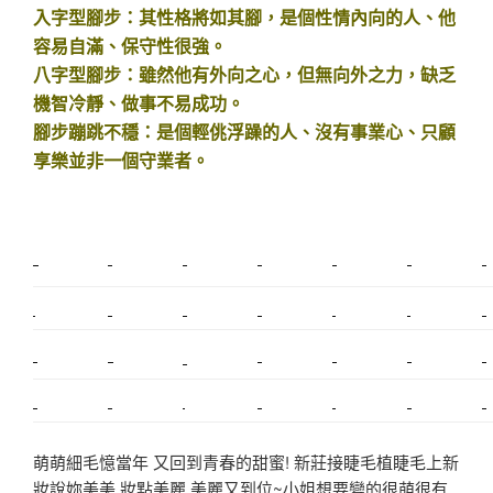
入字型腳步：其性格將如其腳，是個性情內向的人、他
容易自滿、保守性很強。
八字型腳步：雖然他有外向之心，但無向外之力，缺乏
機智冷靜、做事不易成功。
腳步蹦跳不穩：是個輕佻浮躁的人、沒有事業心、只顧
享樂並非一個守業者。
新莊植睫毛
美睫教學
塑膠鋼模
室內裝潢
美睫課程
搬家價錢
室內設計
搬家
桃園搬家
台北飄眉
新北搬家
搬家費
搬廠房
搬家全省
搬家估價
新莊接睫毛
推薦搬家
美甲教學
鋼琴搬運
基隆搬家
桃園除毛
中和搬家
推薦搬家
裝潢
平價搬家
SEO
搬家費用
射出模具
萌萌細毛憶當年 又回到青春的甜蜜! 新莊接睫毛植睫毛上新
妝說妳美美 妝點美麗 美麗又到位~小姐想要變的很萌很有