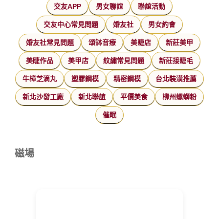
交友APP
男女聯誼
聯誼活動
交友中心常見問題
婚友社
男女約會
婚友社常見問題
頌缽音療
美睫店
新莊美甲
美睫作品
美甲店
紋繡常見問題
新莊接睫毛
牛樟芝滴丸
塑膠鋼模
精密鋼模
台北裝潢推薦
新北沙發工廠
新北聯誼
平價美食
柳州螺螄粉
催眠
磁場