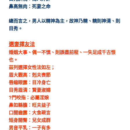
鼻高無肉：死妻之命
總而言之，男人以精神為主，故神乃精、精則神清、則
目秀。
選妻擇友法
婚姻大事、偶一不慎、則誤盡前程、一失足成千古恨
也。
茲列選擇女性法如左；
眉大觀高：剋夫喪節
唇縮眼露：目冷身亡
目秀眉清：賢妻淑婦
?門咬指：必屬淫娘
鼻如縣膽：旺夫益子
口闊齒露：大食疏言
短身闊臀：兒女成群
男音平乳：一子有多