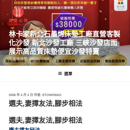
林卡家新北石墨烯床墊工廠直營客製
化沙發 新北沙發工廠 三峽沙發店面
展示高品質床墊便宜沙發特賣
石墨烯床墊 0958971568
選單
2008 年 4 月 4 日
作者:
ETONHSIAO
選夫,妻擇友法,腳步相法
選夫,妻擇友法,腳步相法