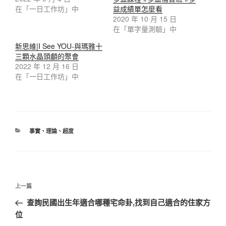
在「一日工作坊」中
益成績單怎麼看
2020 年 10 月 15 日
在「單字量測驗」中
新思維|I See YOU-與瑪雅十
三顆水晶頭顱的聚會
2022 年 12 月 16 日
在「一日工作坊」中
事實
、
理論
、
超度
上一篇
查詢民國出生年適合哪種宅命卦,找到自己適合的住家方
位