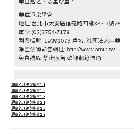
幸自勉之，珍重珍重。
華藏淨宗學會
地址:台北市大安區信義路四段333-1號2樓
電話:(02)2754-7178
劃撥帳號: 19391076 戶名: 社團法人中華華
淨空法師影音網址: http://www.amtb.tw
免費結緣,禁止販售,歡迎翻錄流通
超度的理論與事實1-1
超度的理論與事實1-2
超度的理論與事實1-3
超度的理論與事實2-1
超度的理論與事實2-2
超度的理論與事實2-3
新莊植睫毛
美睫教學
塑膠鋼模
室內裝潢
美睫課程
搬家價錢
室內
搬廠房