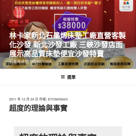
林卡家新北石墨烯床墊工廠直營客製
化沙發 新北沙發工廠 三峽沙發店面
展示高品質床墊便宜沙發特賣
石墨烯床墊 0958971568
選單
2011 年 12 月 24 日
作者:
ETONHSIAO
超度的理論與事實