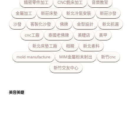
精密零件加工
CNC銑床加工
音樂教室
金屬加工
新莊床墊
新北冷氣安裝
新莊沙發
沙發
客製化沙發
佛牌
金型設計
新北抓漏
cnc工廠
泰國老佛牌
美睫店
美甲
新北床墊工廠
相親
新北素料
mold manufacture
MIM金屬粉末射出
新竹cnc
新竹交友中心
美容美睫