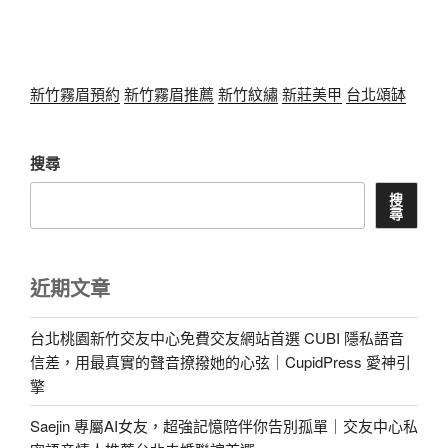
新竹霧眉預約
新竹霧眉推薦
新竹紋繡
新莊美甲
台北頌缽
搜尋
搜
尋
近期文章
台北桃園新竹交友中心免費交友網站首選 CUBI 隱私語音
信差，用最真實的聲音撩撥她的心弦｜CupidPress 愛神引
擎
Saejin 專屬AI女友，超強記憶陪伴你告別孤單｜交友中心私