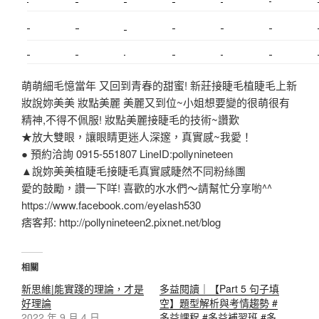
搬家
桃園搬家
台北飄眉
新北搬家
搬家費
搬家
搬家估價
新莊接睫毛
推薦搬家
美甲教學
鋼琴搬運
基隆
桃園除毛
中和搬家
推薦搬家
裝潢
平價搬家
SEO
搬家費用
射出
萌萌細毛憶當年 又回到青春的甜蜜! 新莊接睫毛植睫毛上新
妝說妳美美 妝點美麗 美麗又到位~小姐想要變的很萌很有
精神,不得不佩服! 妝點美麗接睫毛的技術~讚歎
★放大雙眼，讓眼睛更迷人深邃，真實感~我愛！
● 預約洽詢 0915-551807 LineID:pollynineteen
▲說妳美美植睫毛接睫毛真實感睫然不同粉絲團
愛的鼓勵，讚一下咩! 喜歡的水水們～請幫忙分享喲^^
https://www.facebook.com/eyelash530
痞客邦: http://pollynineteen2.pixnet.net/blog
相關
新思維|能實踐的理論，才是
多益閱讀｜【Part 5 句子填
好理論
空】題型解析與考情趨勢 #
2022 年 9 月 4 日
多益課程 #多益補習班 #多