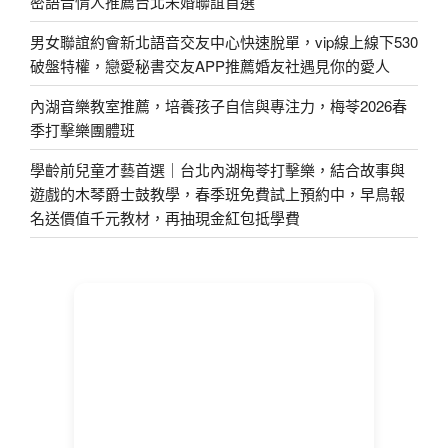
密語音情人推薦台北未婚聯誼首選
男女聯誼約會新北語音交友中心快速脫單，vip線上線下530
破盤特權，戀愛秘書交友APP推薦婚友社遇見你的愛人
內湖音樂教室推薦，培養孩子自信與專注力，梅苓2026春
季打擊樂團體班
學齡前兒童才藝首選｜台北內湖梅苓打擊樂，結合故事與
遊戲的木琴爵士鼓教學，春季班免費試上預約中，早鳥報
名送價值千元教材，再抽現金紅包抵學費