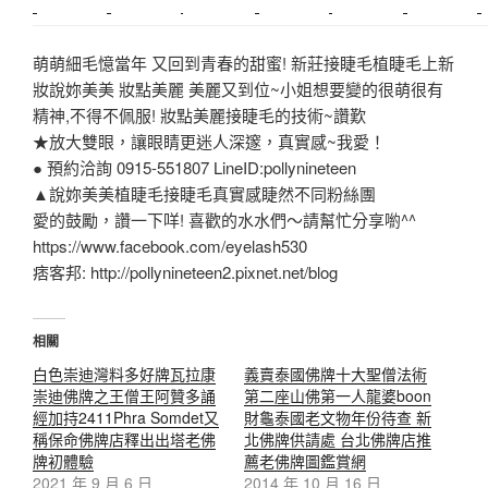
中和搬家
推薦搬家
裝潢
平價搬家
SEO
搬家費用
射出模具
萌萌細毛憶當年 又回到青春的甜蜜! 新莊接睫毛植睫毛上新
妝說妳美美 妝點美麗 美麗又到位~小姐想要變的很萌很有
精神,不得不佩服! 妝點美麗接睫毛的技術~讚歎
★放大雙眼，讓眼睛更迷人深邃，真實感~我愛！
● 預約洽詢 0915-551807 LineID:pollynineteen
▲說妳美美植睫毛接睫毛真實感睫然不同粉絲團
愛的鼓勵，讚一下咩! 喜歡的水水們～請幫忙分享喲^^
https://www.facebook.com/eyelash530
痞客邦: http://pollynineteen2.pixnet.net/blog
相關
白色崇迪灣料多好牌瓦拉康
義賣泰國佛牌十大聖僧法術
崇迪佛牌之王僧王阿贊多誦
第二座山佛第一人龍婆boon
經加持2411Phra Somdet又
財龜泰國老文物年份待查 新
稱保命佛牌店釋出出塔老佛
北佛牌供請處 台北佛牌店推
牌初體驗
薦老佛牌圖鑑賞網
2021 年 9 月 6 日
2014 年 10 月 16 日