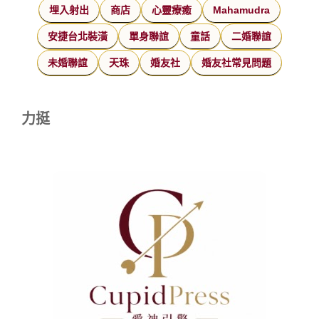
埋入射出
商店
心靈療癒
Mahamudra
安捷台北裝潢
單身聯誼
童話
二婚聯誼
未婚聯誼
天珠
婚友社
婚友社常見問題
力挺