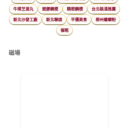
牛樟芝滴丸
塑膠鋼模
精密鋼模
台北裝潢推薦
新北沙發工廠
新北聯誼
平價美食
柳州螺螄粉
催眠
磁場