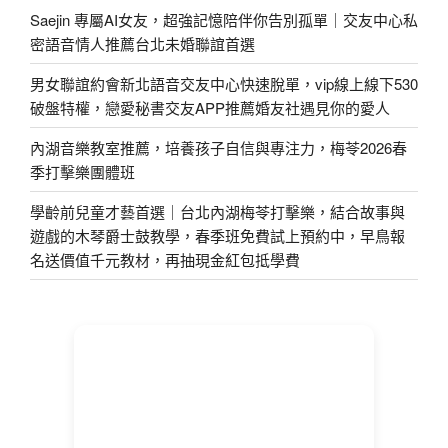
Saejin 專屬AI女友，超強記憶陪伴你告別孤單｜交友中心私
密語音情人推薦台北未婚聯誼首選
男女聯誼約會新北語音交友中心快速脫單，vip線上線下530
破盤特權，戀愛秘書交友APP推薦婚友社遇見你的愛人
內湖音樂教室推薦，培養孩子自信與專注力，梅苓2026春
季打擊樂團體班
學齡前兒童才藝首選｜台北內湖梅苓打擊樂，結合故事與
遊戲的木琴爵士鼓教學，春季班免費試上預約中，早鳥報
名送價值千元教材，再抽現金紅包抵學費