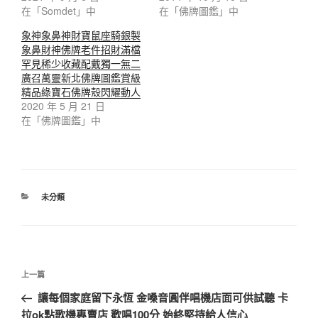
在「Somdet」中
在「佛牌圖鑑」中
象神象鼻神財寶鼠座騎銀製
象鼻財神佛牌老件招財滿檔
罕見稀少收藏配戴獨一無二
廣召萬靈新北佛牌圖鑑賞級
精品綠寶石佛牌殼閃耀動人
2020 年 5 月 21 日
在「佛牌圖鑑」中
未分類
上一篇
讓每個家庭留下永恆 金嗓音圓伴唱機店面可供試聽 卡
拉ok點歌機專賣店 歡唱100分 始終堅持給人信心