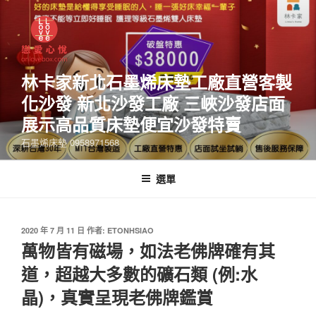
林卡家新北石墨烯床墊工廠直營客製
化沙發 新北沙發工廠 三峽沙發店面
展示高品質床墊便宜沙發特賣
石墨烯床墊 0958971568
選單
2020 年 7 月 11 日
作者:
ETONHSIAO
萬物皆有磁場，如法老佛牌確有其
道，超越大多數的礦石類 (例:水
晶)，真實呈現老佛牌鑑賞