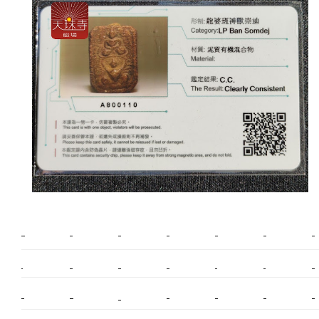
新莊植睫毛
美睫教學
塑膠鋼模
室內裝潢
美睫課程
搬家價錢
室內設計
搬家
桃園搬家
台北飄眉
新北搬家
搬家費
搬廠房
搬家全省
搬家估價
新莊接睫毛
推薦搬家
美甲教學
鋼琴搬運
基隆搬家
桃園除毛