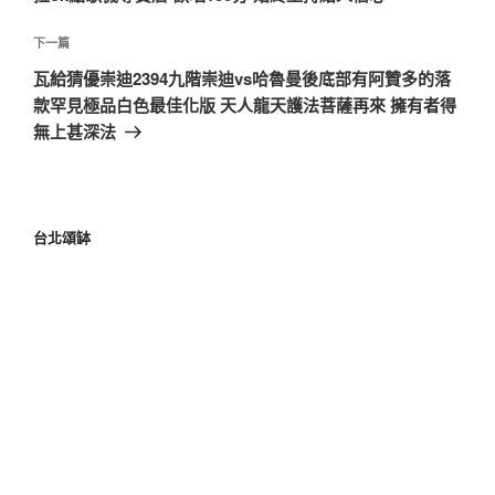
下一篇
瓦給猜優崇迪2394九階崇迪vs哈魯曼後底部有阿贊多的落
款罕見極品白色最佳化版 天人龍天護法菩薩再來 擁有者得
無上甚深法
台北頌缽