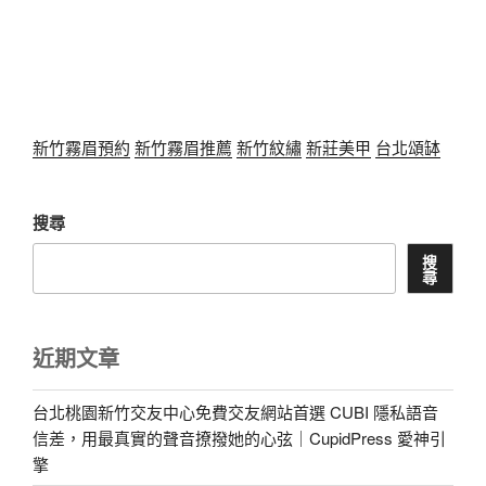
新竹霧眉預約
新竹霧眉推薦
新竹紋繡
新莊美甲
台北頌缽
搜尋
搜
尋
近期文章
台北桃園新竹交友中心免費交友網站首選 CUBI 隱私語音
信差，用最真實的聲音撩撥她的心弦｜CupidPress 愛神引
擎