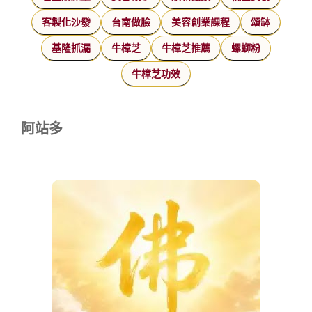
客製化沙發
台南做臉
美容創業課程
頌缽
基隆抓漏
牛樟芝
牛樟芝推薦
螺螄粉
牛樟芝功效
阿站多