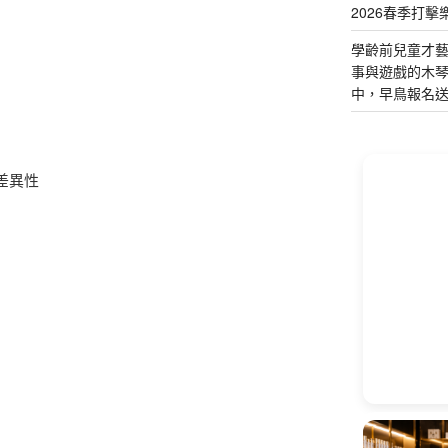
2026春季打擊
學齡前兒童才
事與遊戲的木
中，早鳥報名
差異性