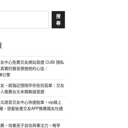
搜
尋
章
友中心免費交友網站首選 CUBI 隱私
最真實的聲音撩撥她的心弦｜
 愛神引擎
屬AI女友，超強記憶陪伴你告別孤單｜交友
情人推薦台北未婚聯誼首選
北語音交友中心快速脫單，vip線上
特權，戀愛秘書交友APP推薦婚友社遇
推薦，培養孩子自信與專注力，梅苓