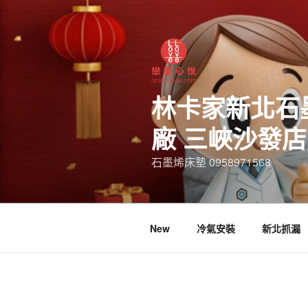
林卡家新北石
廠 三峽沙發
石墨烯床墊 0958971568
New
冷氣安裝
新北抓漏