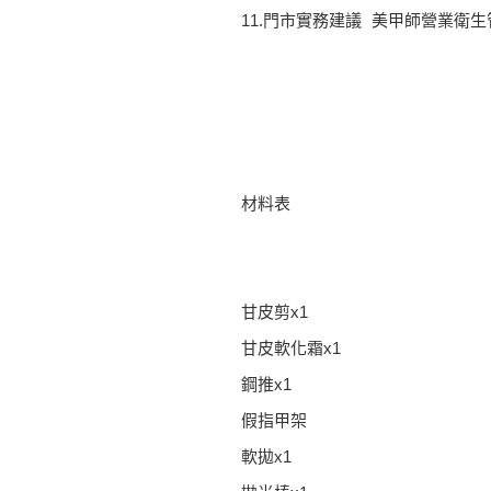
11.門市實務建議 美甲師營業衛生
材料表
甘皮剪x1
甘皮軟化霜x1
鋼推x1
假指甲架
軟拋x1