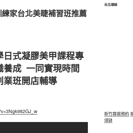
台北頌缽
訓練家台北美睫補習班推薦
學日式凝膠美甲課程專
職養成 一同實現時間
創業班開店輔導
ch?v=3Ngk982GJ_w
新竹霧眉預約
頌缽