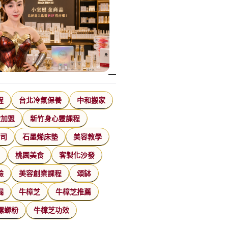
程
台北冷氣保養
中和搬家
飲加盟
新竹身心靈課程
公司
石墨烯床墊
美容教學
家
桃園美食
客製化沙發
臉
美容創業課程
頌缽
漏
牛樟芝
牛樟芝推薦
螺螄粉
牛樟芝功效