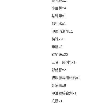
拋光棒x1
小磨棒x4
點珠筆x1
卸甲水x1
甲面清潔劑x1
棉球x20
筆刷x3
鋁箔紙x20
三合一膠(小)x1
彩繪膠x2
貓眼膠專用磁石x1
光療膠x6
甲油膠接合劑x1
底膠x1