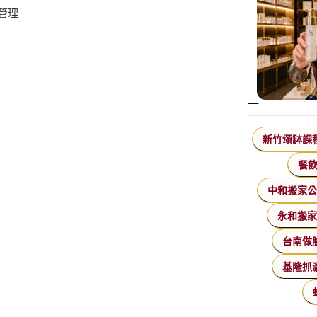
管理
新竹頌缽課
餐
中和搬家
永和搬
台南做
基隆抓