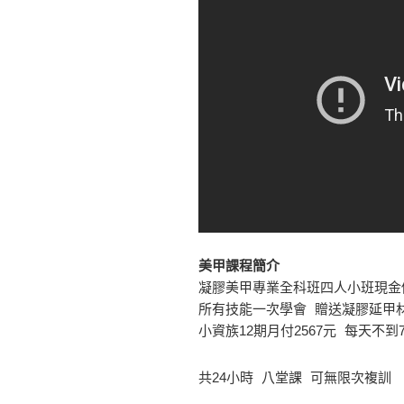
美甲課程簡介
凝膠美甲專業全科班四人小班現金價$
所有技能一次學會 贈送凝膠延甲材料
小資族12期月付2567元 每天不到
共24小時 八堂課 可無限次複訓