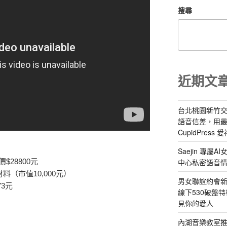
搜尋
近期文
台北桃園新竹交
語音信差，用
CupidPress
Saejin 專
中心私密語音
28800元
（市值10,000元）
男女聯誼約會新
73元
線下530破盤
見你的愛人
內湖音樂教室