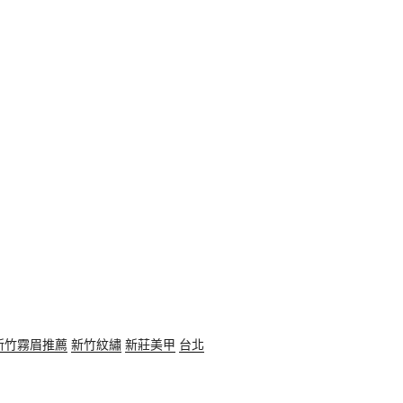
新竹霧眉推薦
新竹紋繡
新莊美甲
台北