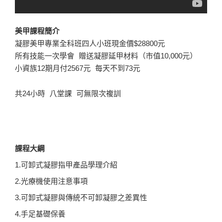
美甲課程簡介
凝膠美甲專業全科班四人小班現金價$28800元
所有技能一次學會 贈送凝膠延甲材料（市值10,000元）
小資族12期月付2567元 每天不到73元
共24小時 八堂課 可無限次複訓
課程大綱
1.可卸式凝膠指甲產品學理介紹
2.光療機使用注意事項
3.可卸式凝膠與傳統不可卸凝膠之差異性
4.手足基礎保養