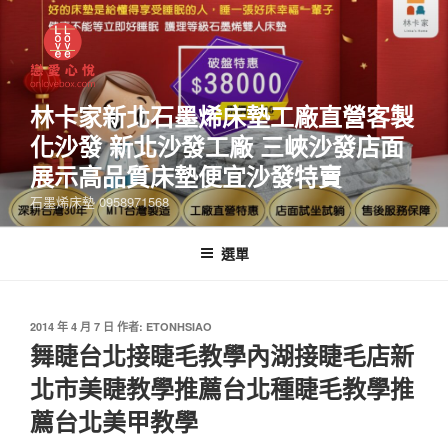
林卡家新北石墨烯床墊工廠直營客製
化沙發 新北沙發工廠 三峽沙發店面
展示高品質床墊便宜沙發特賣
石墨烯床墊 0958971568
選單
2014 年 4 月 7 日
作者:
ETONHSIAO
舞睫台北接睫毛教學內湖接睫毛店新
北市美睫教學推薦台北種睫毛教學推
薦台北美甲教學