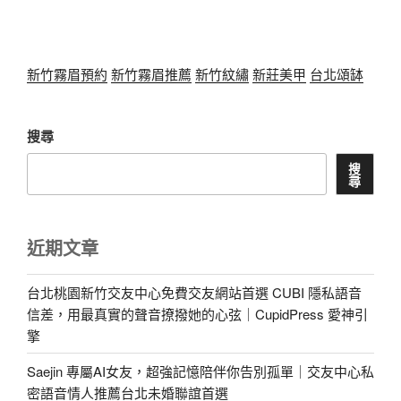
新竹霧眉預約
新竹霧眉推薦
新竹紋繡
新莊美甲
台北頌缽
搜尋
搜
尋
近期文章
台北桃園新竹交友中心免費交友網站首選 CUBI 隱私語音
信差，用最真實的聲音撩撥她的心弦｜CupidPress 愛神引
擎
Saejin 專屬AI女友，超強記憶陪伴你告別孤單｜交友中心私
密語音情人推薦台北未婚聯誼首選