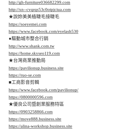
http://gh-furniture036682299.com
http://xn--cvqrqs53c0otpjciua.com
★說妳美美植睫毛接睫毛
https://soeyemei.com
https://www.facebook.com/eyelash530
●驅動城市整合行銷
http://www.shank.com.tw
https://home.skyseo119.com
★台灣商業推動局
https://pavilionup.business.site
https://ruo-se.com
■工商影音剪輯
https://www.facebook.com/pavilionup/
https://0800000596.com
★優良公司暨創業服務特區
https://0903258866.com
https://move888.business.site
https://alina-workshop.business.site