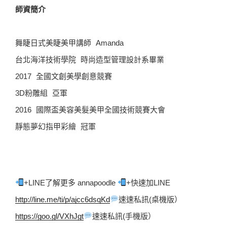
師資簡介
舞睫日式美睫美甲講師 Amanda
台北海洋技術學院 時尚造型管理設計系畢業
2017 全國文創美學創意競賽
3D粉雕組 亞軍
2016 國際盃美容美髮美甲全國技術競賽大會
靜態夢幻指甲彩繪 冠軍
+LINE了解更多 annapoodle 
+快速加LINE  
http://line.me/ti/p/ajcc6dsqKd
速速私訊(桌機版）  
https://goo.gl/VXhJgt
速速私訊(手機版）  