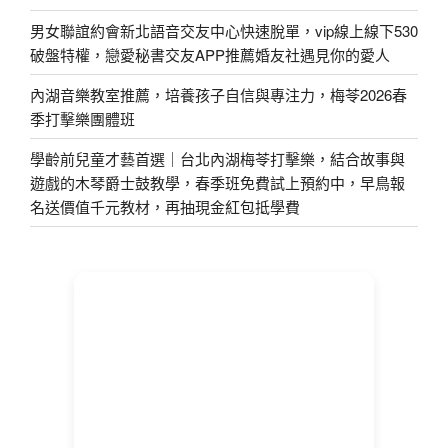
男女聯誼約會新北語音交友中心快速脫單，vip線上線下530
破盤特權，戀愛秘書交友APP推薦婚友社遇見你的愛人
內湖音樂教室推薦，培養孩子自信與專注力，梅苓2026春
季打擊樂團體班
學齡前兒童才藝首選｜台北內湖梅苓打擊樂，結合故事與
遊戲的木琴爵士鼓教學，春季班免費試上預約中，早鳥報
名送價值千元教材，再抽現金紅包抵學費