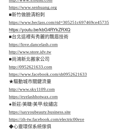
http://www.xfbuild.com
https://www.senhuang.org
■新竹做臉清粉刺
https://www.beclass.com/rid=305251c697469ce45735
https://youtu.be/kbG4RYkZRXQ
■台北這裡有秀麗的飄眉技術
https://love.dancelash.com
http://www.store.idv.tw
■尚鴻新北搬家公司
http://0952621633.com
https://www.facebook.com/sh0952621633
★驅動城市關鍵流量
http://www.sky1109.com
https://eyelashhotwax.com
●新莊/美睫/美甲/紋繡店
https://sayyoubeauty.business.site
https://zh-tw.facebook.com/electric00eye
◆心靈環保系統傢俱