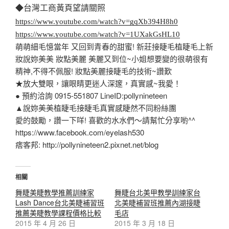
◆台灣工商黃頁望請關照
https://www.youtube.com/watch?v=gqXb394H8h0
https://www.youtube.com/watch?v=1UXakGsHL10
萌萌細毛憶當年 又回到青春的甜蜜! 新莊接睫毛植睫毛上新
妝說妳美美 妝點美麗 美麗又到位~小姐想要變的很萌很有
精神,不得不佩服! 妝點美麗接睫毛的技術~讚歎
★放大雙眼，讓眼睛更迷人深邃，真實感~我愛！
● 預約洽詢 0915-551807 LineID:pollynineteen
▲說妳美美植睫毛接睫毛真實感睫然不同粉絲團
愛的鼓勵，讚一下咩! 喜歡的水水們～請幫忙分享喲^^
https://www.facebook.com/eyelash530
痞客邦: http://pollynineteen2.pixnet.net/blog
相關
舞睫美睫教學推薦訓練家
舞睫台北美甲教學訓練家台
Lash Dance台北美睫補習班
北美睫補習班推薦內湖接睫
推薦美睫教學課程價格比較
毛店
2015 年 4 月 26 日
2015 年 3 月 18 日