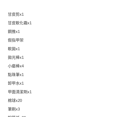
甘皮剪x1
甘皮軟化霜x1
鋼推x1
假指甲架
軟拋x1
拋光棒x1
小磨棒x4
點珠筆x1
卸甲水x1
甲面清潔劑x1
棉球x20
筆刷x3