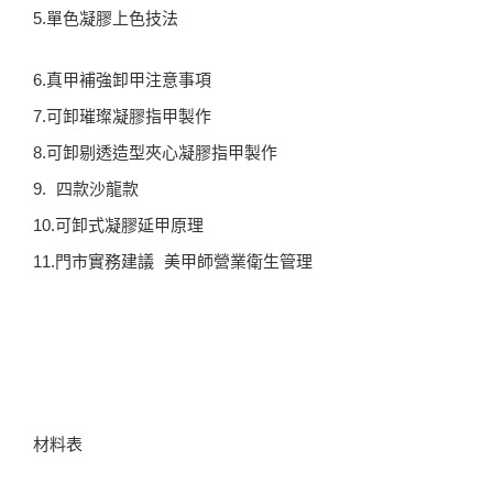
5.單色凝膠上色技法
6.真甲補強卸甲注意事項
7.可卸璀璨凝膠指甲製作
8.可卸剔透造型夾心凝膠指甲製作
9. 四款沙龍款
10.可卸式凝膠延甲原理
11.門市實務建議 美甲師營業衛生管理
材料表