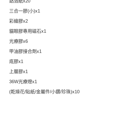
鋁箔紙x20
三合一膠(小)x1
彩繪膠x2
貓眼膠專用磁石x1
光療膠x6
甲油膠接合劑x1
底膠x1
上層膠x1
36W光療燈x1
(乾燥花/貼紙/金屬件/小鑽/珍珠)x10