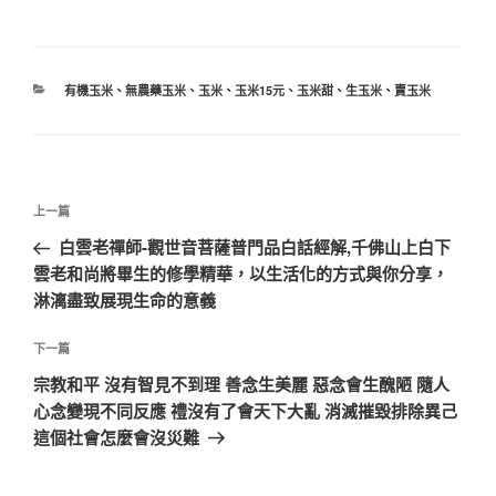
有機玉米
、
無農藥玉米
、
玉米
、
玉米15元
、
玉米甜
、
生玉米
、
賣玉米
上一篇
白雲老禪師-觀世音菩薩普門品白話經解,千佛山上白下
雲老和尚將畢生的修學精華，以生活化的方式與你分享，
淋漓盡致展現生命的意義
下一篇
宗教和平 沒有智見不到理 善念生美麗 惡念會生醜陋 隨人
心念變現不同反應 禮沒有了會天下大亂 消滅摧毀排除異己
這個社會怎麼會沒災難