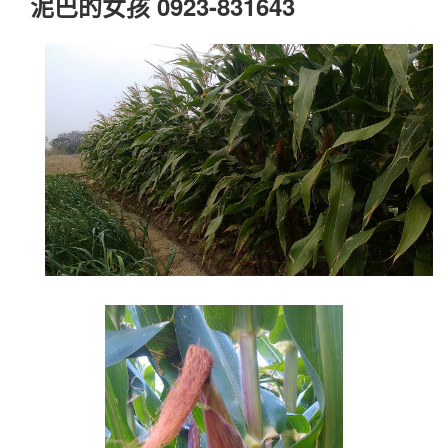
泥巴的女孩 0923-831643