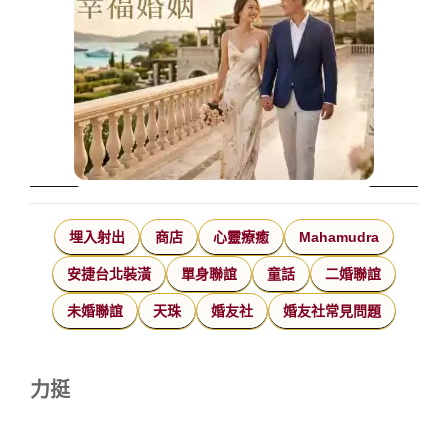
埋入射出
商店
心靈療癒
Mahamudra
安捷台北裝潢
單身聯誼
童話
二婚聯誼
未婚聯誼
天珠
婚友社
婚友社常見問題
力挺