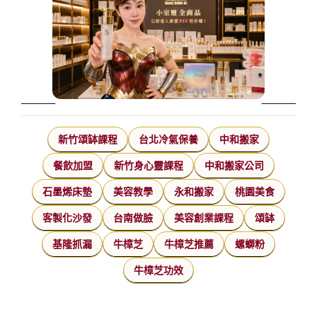
新竹頌缽課程
台北冷氣保養
中和搬家
餐飲加盟
新竹身心靈課程
中和搬家公司
石墨烯床墊
美容教學
永和搬家
桃園美食
客製化沙發
台南做臉
美容創業課程
頌缽
基隆抓漏
牛樟芝
牛樟芝推薦
螺螄粉
牛樟芝功效