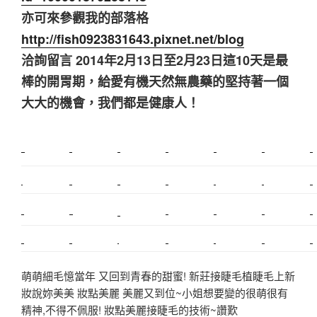
亦可來參觀我的部落格
http://fish0923831643.pixnet.net/blog
洽詢留言 2014年2月13日至2月23日這10天是最
棒的開胃期，給愛有機天然無農藥的堅持著一個
大大的機會，我們都是健康人！
新莊植睫毛
美睫教學
塑膠鋼模
室內裝潢
美睫課程
搬家價錢
室內設計
搬家
桃園搬家
台北飄眉
新北搬家
搬家費
搬廠房
搬家全省
搬家估價
新莊接睫毛
推薦搬家
美甲教學
鋼琴搬運
基隆搬家
桃園除毛
中和搬家
推薦搬家
裝潢
平價搬家
SEO
搬家費用
射出模具
萌萌細毛憶當年 又回到青春的甜蜜! 新莊接睫毛植睫毛上新
妝說妳美美 妝點美麗 美麗又到位~小姐想要變的很萌很有
精神,不得不佩服! 妝點美麗接睫毛的技術~讚歎