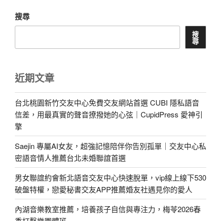
搜尋
搜
尋
近期文章
台北桃園新竹交友中心免費交友網站首選 CUBI 隱私語音
信差，用最真實的聲音撩撥她的心弦｜CupidPress 愛神引
擎
Saejin 專屬AI女友，超強記憶陪伴你告別孤單｜交友中心私
密語音情人推薦台北未婚聯誼首選
男女聯誼約會新北語音交友中心快速脫單，vip線上線下530
破盤特權，戀愛秘書交友APP推薦婚友社遇見你的愛人
內湖音樂教室推薦，培養孩子自信與專注力，梅苓2026春
季打擊樂團體班