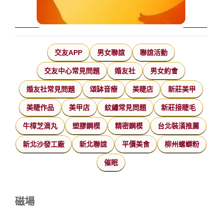
交友APP
男女聯誼
聯誼活動
交友中心常見問題
婚友社
男女約會
婚友社常見問題
頌缽音療
美睫店
新莊美甲
美睫作品
美甲店
紋繡常見問題
新莊接睫毛
牛樟芝滴丸
塑膠鋼模
精密鋼模
台北裝潢推薦
新北沙發工廠
新北聯誼
平價美食
柳州螺螄粉
催眠
磁場