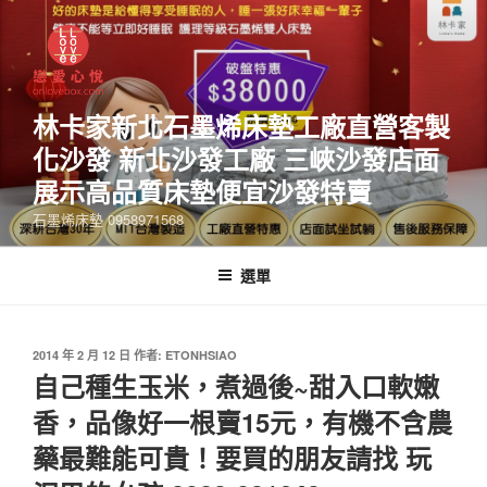
林卡家新北石墨烯床墊工廠直營客製
化沙發 新北沙發工廠 三峽沙發店面
展示高品質床墊便宜沙發特賣
石墨烯床墊 0958971568
選單
2014 年 2 月 12 日
作者:
ETONHSIAO
自己種生玉米，煮過後~甜入口軟嫩
香，品像好一根賣15元，有機不含農
藥最難能可貴！要買的朋友請找 玩