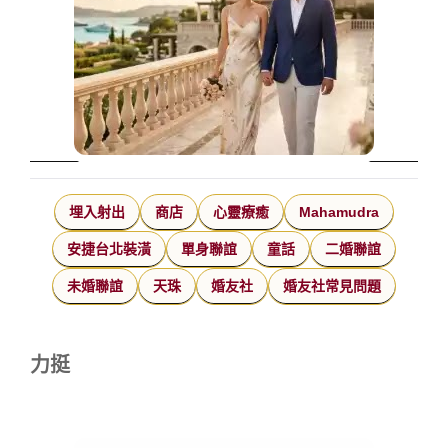
埋入射出
商店
心靈療癒
Mahamudra
安捷台北裝潢
單身聯誼
童話
二婚聯誼
未婚聯誼
天珠
婚友社
婚友社常見問題
力挺