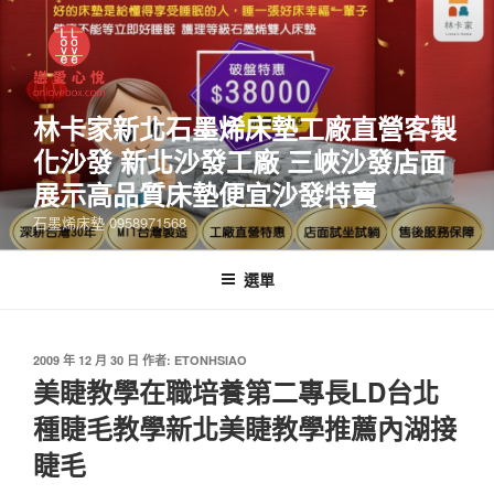
林卡家新北石墨烯床墊工廠直營客製
化沙發 新北沙發工廠 三峽沙發店面
展示高品質床墊便宜沙發特賣
石墨烯床墊 0958971568
選單
2009 年 12 月 30 日
作者:
ETONHSIAO
美睫教學在職培養第二專長LD台北
種睫毛教學新北美睫教學推薦內湖接
睫毛