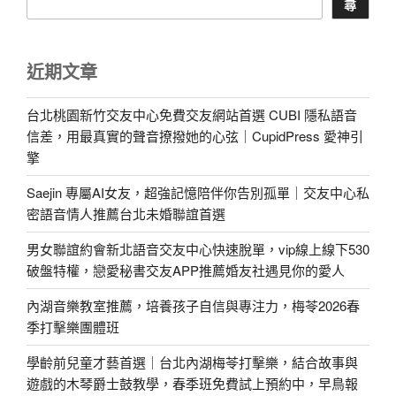
尋
近期文章
台北桃園新竹交友中心免費交友網站首選 CUBI 隱私語音
信差，用最真實的聲音撩撥她的心弦｜CupidPress 愛神引
擎
Saejin 專屬AI女友，超強記憶陪伴你告別孤單｜交友中心私
密語音情人推薦台北未婚聯誼首選
男女聯誼約會新北語音交友中心快速脫單，vip線上線下530
破盤特權，戀愛秘書交友APP推薦婚友社遇見你的愛人
內湖音樂教室推薦，培養孩子自信與專注力，梅苓2026春
季打擊樂團體班
學齡前兒童才藝首選｜台北內湖梅苓打擊樂，結合故事與
遊戲的木琴爵士鼓教學，春季班免費試上預約中，早鳥報