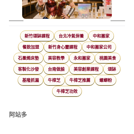
新竹頌缽課程
台北冷氣保養
中和搬家
餐飲加盟
新竹身心靈課程
中和搬家公司
石墨烯床墊
美容教學
永和搬家
桃園美食
客製化沙發
台南做臉
美容創業課程
頌缽
基隆抓漏
牛樟芝
牛樟芝推薦
螺螄粉
牛樟芝功效
阿站多