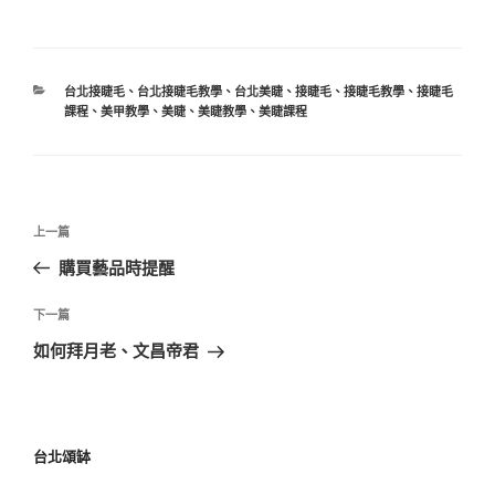
台北接睫毛
、
台北接睫毛教學
、
台北美睫
、
接睫毛
、
接睫毛教學
、
接睫毛
課程
、
美甲教學
、
美睫
、
美睫教學
、
美睫課程
上一篇
購買藝品時提醒
下一篇
如何拜月老、文昌帝君
台北頌缽