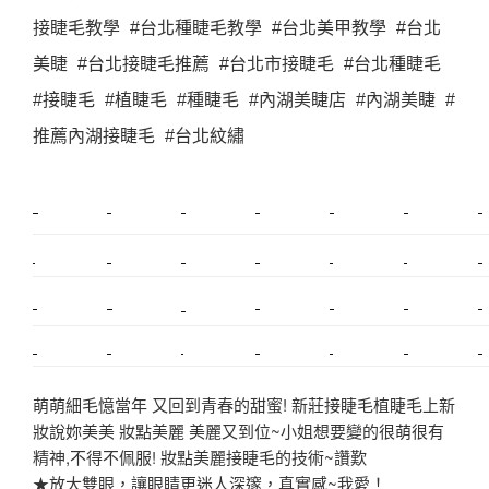
接睫毛教學 #台北種睫毛教學 #台北美甲教學 #台北
美睫 #台北接睫毛推薦 #台北市接睫毛 #台北種睫毛
#接睫毛 #植睫毛 #種睫毛 #內湖美睫店 #內湖美睫 #
推薦內湖接睫毛 #台北紋繡
新莊植睫毛
美睫教學
塑膠鋼模
室內裝潢
美睫課程
搬家價錢
室內設計
搬家
桃園搬家
台北飄眉
新北搬家
搬家費
搬廠房
搬家全省
搬家估價
新莊接睫毛
推薦搬家
美甲教學
鋼琴搬運
基隆搬家
桃園除毛
中和搬家
推薦搬家
裝潢
平價搬家
SEO
搬家費用
射出模具
萌萌細毛憶當年 又回到青春的甜蜜! 新莊接睫毛植睫毛上新
妝說妳美美 妝點美麗 美麗又到位~小姐想要變的很萌很有
精神,不得不佩服! 妝點美麗接睫毛的技術~讚歎
★放大雙眼，讓眼睛更迷人深邃，真實感~我愛！