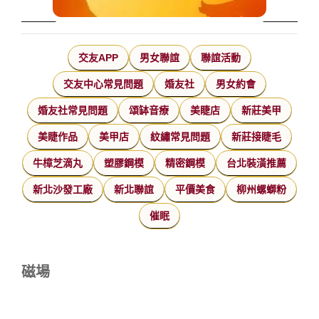
交友APP
男女聯誼
聯誼活動
交友中心常見問題
婚友社
男女約會
婚友社常見問題
頌缽音療
美睫店
新莊美甲
美睫作品
美甲店
紋繡常見問題
新莊接睫毛
牛樟芝滴丸
塑膠鋼模
精密鋼模
台北裝潢推薦
新北沙發工廠
新北聯誼
平價美食
柳州螺螄粉
催眠
磁場