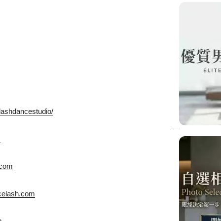
lashdancestudio/
m
.com
ncelash.com
m