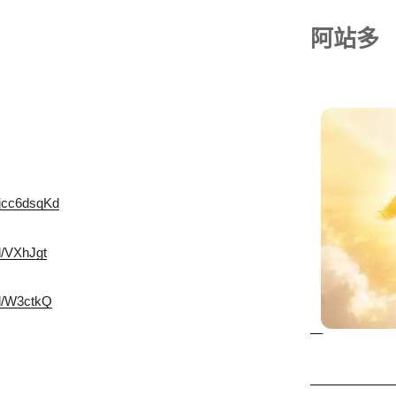
阿站多
/ajcc6dsqKd
gl/VXhJgt
gl/W3ctkQ