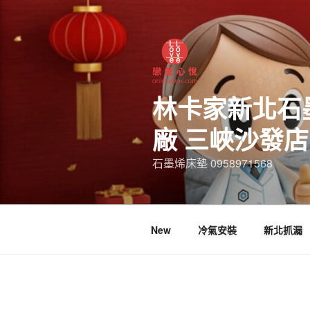
林卡家新北石
廠 三峽沙發
石墨烯床墊 0958971568
New
冷氣安裝
新北抓漏