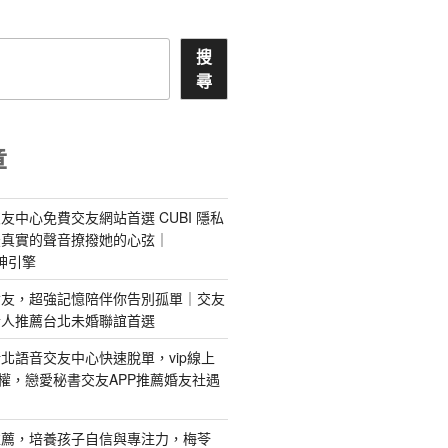
搜
尋
章
友中心免費交友網站首選 CUBI 隱私
最真實的聲音撩撥她的心弦｜
 愛神引擎
屬AI女友，超強記憶陪伴你告別孤單｜交友
情人推薦台北未婚聯誼首選
北語音交友中心快速脫單，vip線上
特權，戀愛秘書交友APP推薦婚友社遇
推薦，培養孩子自信與專注力，梅苓