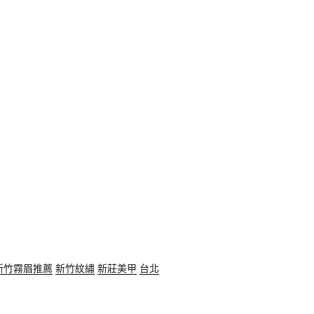
新竹霧眉推薦
新竹紋繡
新莊美甲
台北