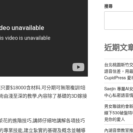
搜尋
近期文
台北桃園新竹交
語音信差，用
CupidPress
只要$18000含材料,可分期可無限複訓!培
Saejin 專
中心私密語音
術由淺至深的教學,內容除了基礎的3D嫁接
男女聯誼約會新
線下530破盤
見你的愛人
山茶花的進階技巧,講師仔細地講解各項技巧
內湖音樂教室
的專業技能,建立紮實的基礎及概念並輔導