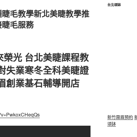
台北頌缽
種睫毛教學新北美睫教學推
接睫毛服務
來榮光 台北美睫課程教
面對失業寒冬全科美睫證
飄眉創業基石輔導開店
ch?v=PwkoxCHeqQs
新竹霧眉預約
頌缽