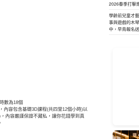
2026春季打擊
學齡前兒童才
事與遊戲的木
中，早鳥報名
時數為18個
內容包含基礎3D課程(共四堂12個小時)以
小時)，內容嚴謹保證不藏私，讓你花錢學到真
。