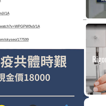
9vjV1A
om/watch?v=WPGPW9vjV1A
com/skyseo/177599