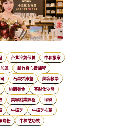
程
台北冷氣保養
中和搬家
飲加盟
新竹身心靈課程
公司
石墨烯床墊
美容教學
家
桃園美食
客製化沙發
臉
美容創業課程
頌缽
漏
牛樟芝
牛樟芝推薦
螺螄粉
牛樟芝功效