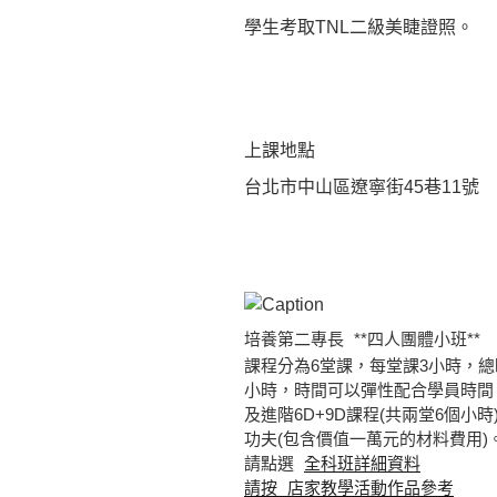
學生考取TNL二級美睫證照。
上課地點
台北市中山區遼寧街45巷11號
培養第二專長
**四人團體小班**
課程分為6堂課，每堂課3小時，總
小時，時間可以彈性配合學員時間，
及進階6D+9D課程(共兩堂6個
功夫(包含價值一萬元的材料費用)
請點選
全科班詳細資料
請按 店家教學活動作品參考