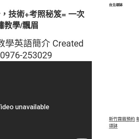
台北頌缽
，技術+考照秘笈= 一次
繡教學/飄眉
睫教學英語簡介 Created
0976-253029
新竹霧眉預約
頌缽