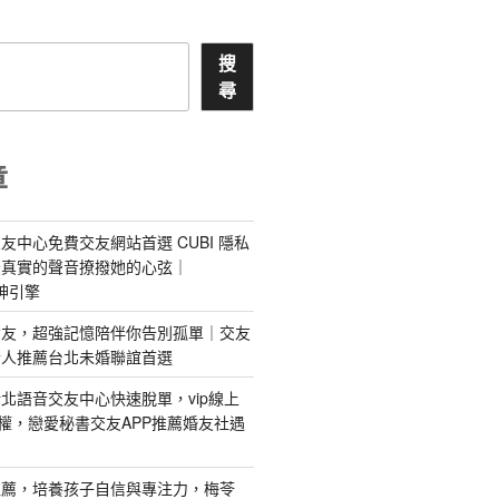
搜
尋
章
友中心免費交友網站首選 CUBI 隱私
最真實的聲音撩撥她的心弦｜
 愛神引擎
屬AI女友，超強記憶陪伴你告別孤單｜交友
情人推薦台北未婚聯誼首選
北語音交友中心快速脫單，vip線上
特權，戀愛秘書交友APP推薦婚友社遇
推薦，培養孩子自信與專注力，梅苓