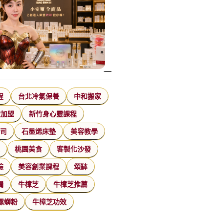
程
台北冷氣保養
中和搬家
飲加盟
新竹身心靈課程
公司
石墨烯床墊
美容教學
家
桃園美食
客製化沙發
臉
美容創業課程
頌缽
漏
牛樟芝
牛樟芝推薦
螺螄粉
牛樟芝功效