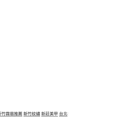
新竹霧眉推薦
新竹紋繡
新莊美甲
台北