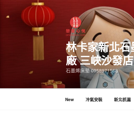
林卡家新北石
廠 三峽沙發
石墨烯床墊 0958971568
New
冷氣安裝
新北抓漏