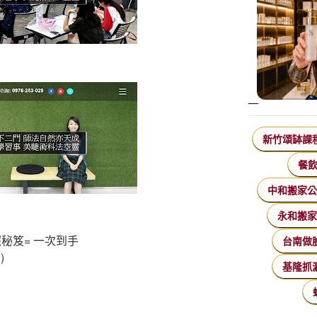
新竹頌缽課
餐
中和搬家
永和搬
秘笈= 一次到手
台南做
)
基隆抓