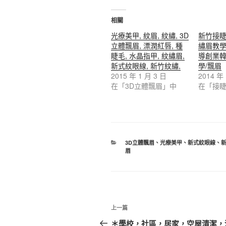
相關
光療美甲, 紋眉, 紋繡, 3D
新竹接
立體飄眉, 漂潤紅唇, 種
繡眉教
睫毛, 水晶指甲, 紋繡眉,
導創業
新式紋眼線, 新竹紋繡,
學/飄眉
2015 年 1 月 3 日
2014 年
在「3D立體飄眉」中
在「接
3D立體飄眉
、
光療美甲
、
新式紋眼線
、
眉
上一篇
＊學校，社區，居家，空屋清潔，