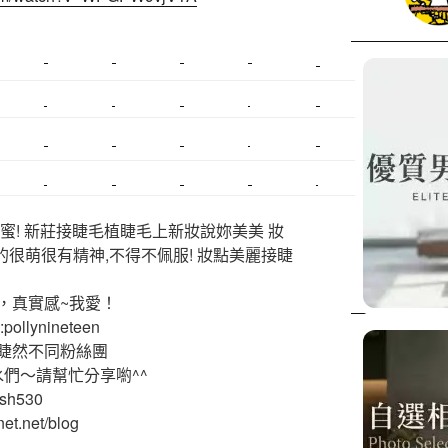
美睫課程
搬家價錢
室內設計
飄眉接睫
桃園美睫
台北搬家
搬家費
搬廠房
搬家全省
壓鑄
甲級營造
營造廠
美甲教學
鋼琴搬運
基隆搬家
美甲
金庫搬運
板橋搬家
SEO
搬家費用
射出模具
系統家具
植睫
優良搬家
蜜! 新莊接睫毛植睫毛上新妝說妳美美 妝
的很萌很有精神,不得不佩服! 妝點美麗接睫
，真實感~我愛！
ollynineteen
睫然不同粉絲團
水們～請幫忙分享喲^^
ash530
et.net/blog