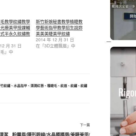
睫毛教學紋繡教學
新竹新娘秘書教學植睫教
學光療美甲授課輔
學藝術指甲教學招生說妳
韓式半永久紋繡教
美美美睫美甲紋繡
2014 年 12 月 31 日
 12 月 31 日
在「3D立體飄眉」中
睫毛」中
新竹紋繡
、
水晶指甲
、
漂潤紅唇
、
種睫毛
、
紋眉
、
紋繡
、
紋繡
下一篇
清潔
粉霧眉/隱形眼線/水晶嘟嘟唇/美睫美甲/