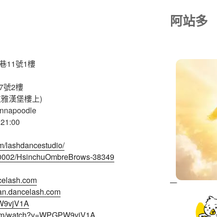
阿站多
巷11號1樓
7號2樓
拉雅漢堡樓上)
nnapoodle
1:00
m/lashdancestudio/
m/50002/HsinchuOmbreBrows-38349
ncelash.com
han.dancelash.com
PW9vjV1A
.com/watch?v=WPGPW9vjV1A