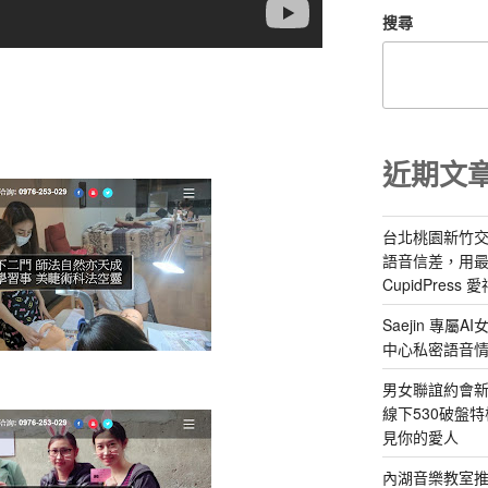
搜尋
近期文
台北桃園新竹交
語音信差，用
CupidPress
Saejin 專
中心私密語音
男女聯誼約會新
線下530破盤
見你的愛人
內湖音樂教室