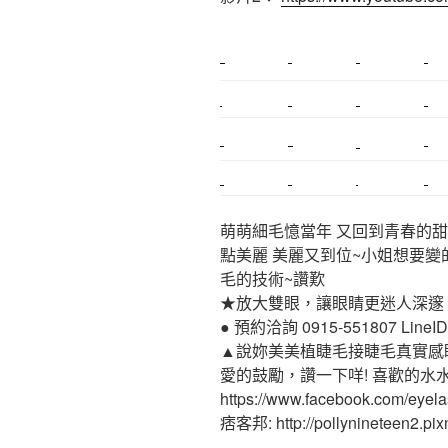
新莊植睫毛
美睫教學
塑膠鋼模
室內裝潢
搬家
桃園搬家
台北飄眉
新北搬家
搬家估價
新莊接睫毛
推薦搬家
桃園除毛
中和搬家
推薦搬家
裝潢
平價搬家
萌萌細毛憶當年 又回到青春的甜
點美麗 美麗又到位~小姐想要變
毛的技術~讚歎
★放大雙眼，讓眼睛更迷人深邃
● 預約洽詢 0915-551807 LineID:p
▲說妳美美植睫毛接睫毛真實感
愛的鼓勵，讚一下咩! 喜歡的水
https://www.facebook.com/eyel
痞客邦: http://pollynineteen2.pixn