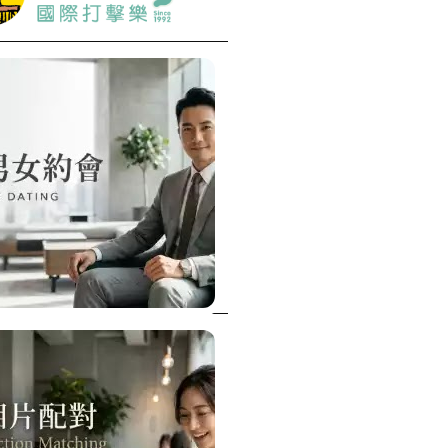
特殊搬運
指甲彩繪
美甲課程
塑膠模具