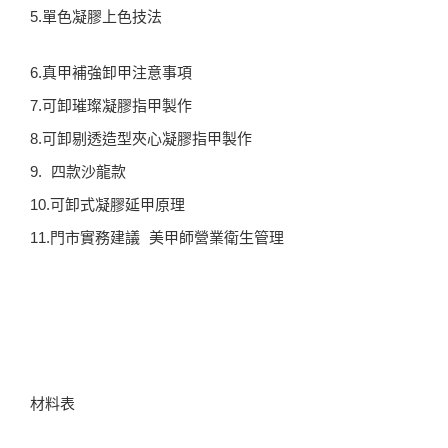
5.單色凝膠上色技法
6.真甲補強卸甲注意事項
7.可卸璀璨凝膠指甲製作
8.可卸剔透造型夾心凝膠指甲製作
9. 四款沙龍款
10.可卸式凝膠延甲原理
11.門市實務建議 美甲師營業衛生管理
材料表