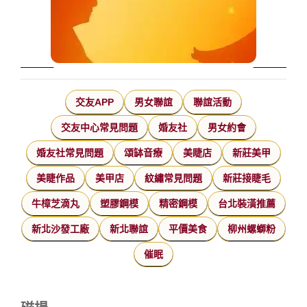
交友APP
男女聯誼
聯誼活動
交友中心常見問題
婚友社
男女約會
婚友社常見問題
頌缽音療
美睫店
新莊美甲
美睫作品
美甲店
紋繡常見問題
新莊接睫毛
牛樟芝滴丸
塑膠鋼模
精密鋼模
台北裝潢推薦
新北沙發工廠
新北聯誼
平價美食
柳州螺螄粉
催眠