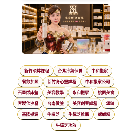
新竹頌缽課程
台北冷氣保養
中和搬家
餐飲加盟
新竹身心靈課程
中和搬家公司
石墨烯床墊
美容教學
永和搬家
桃園美食
客製化沙發
台南做臉
美容創業課程
頌缽
基隆抓漏
牛樟芝
牛樟芝推薦
螺螄粉
牛樟芝功效