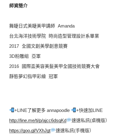
師資簡介
舞睫日式美睫美甲講師 Amanda
台北海洋技術學院 時尚造型管理設計系畢業
2017 全國文創美學創意競賽
3D粉雕組 亞軍
2016 國際盃美容美髮美甲全國技術競賽大會
靜態夢幻指甲彩繪 冠軍
+LINE了解更多 annapoodle 
+快速加LINE  
http://line.me/ti/p/ajcc6dsqKd
速速私訊(桌機版）  
https://goo.gl/VXhJgt
速速私訊(手機版）  