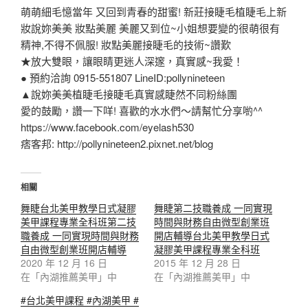
萌萌細毛憶當年 又回到青春的甜蜜! 新莊接睫毛植睫毛上新
妝說妳美美 妝點美麗 美麗又到位~小姐想要變的很萌很有
精神,不得不佩服! 妝點美麗接睫毛的技術~讚歎
★放大雙眼，讓眼睛更迷人深邃，真實感~我愛！
● 預約洽詢 0915-551807 LineID:pollynineteen
▲說妳美美植睫毛接睫毛真實感睫然不同粉絲團
愛的鼓勵，讚一下咩! 喜歡的水水們～請幫忙分享喲^^
https://www.facebook.com/eyelash530
痞客邦: http://pollynineteen2.pixnet.net/blog
相關
舞睫台北美甲教學日式凝膠
舞睫第二技職養成 一同實現
美甲課程專業全科班第二技
時間與財務自由微型創業班
職養成 一同實現時間與財務
開店輔導台北美甲教學日式
自由微型創業班開店輔導
凝膠美甲課程專業全科班
2020 年 12 月 16 日
2015 年 12 月 28 日
在「內湖推薦美甲」中
在「內湖推薦美甲」中
#台北美甲課程 #內湖美甲 #