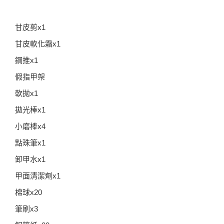
甘皮剪x1
甘皮軟化霜x1
鋼推x1
假指甲架
軟拋x1
拋光棒x1
小磨棒x4
點珠筆x1
卸甲水x1
甲面清潔劑x1
棉球x20
筆刷x3