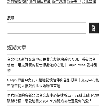
新竹霧眉預約
新竹霧眉推薦
新竹紋繡
新莊美甲
台北頌缽
搜尋
搜
尋
近期文章
台北桃園新竹交友中心免費交友網站首選 CUBI 隱私語音
信差，用最真實的聲音撩撥她的心弦｜CupidPress 愛神引
擎
Saejin 專屬AI女友，超強記憶陪伴你告別孤單｜交友中心私
密語音情人推薦台北未婚聯誼首選
男女聯誼約會新北語音交友中心快速脫單，vip線上線下530
破盤特權，戀愛秘書交友APP推薦婚友社遇見你的愛人