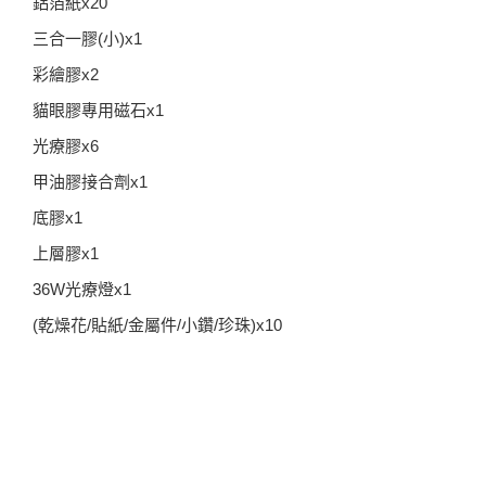
鋁箔紙x20
三合一膠(小)x1
彩繪膠x2
貓眼膠專用磁石x1
光療膠x6
甲油膠接合劑x1
底膠x1
上層膠x1
36W光療燈x1
(乾燥花/貼紙/金屬件/小鑽/珍珠)x10