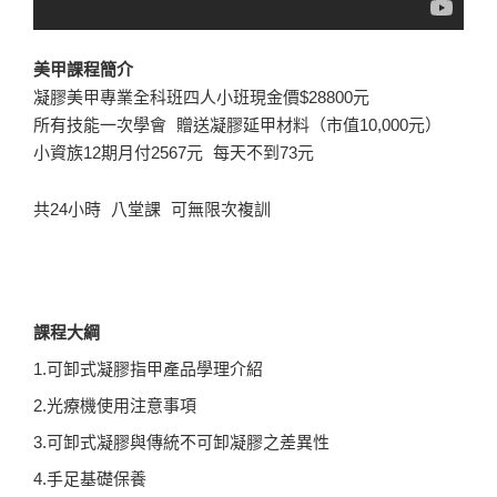
美甲課程簡介
凝膠美甲專業全科班四人小班現金價$28800元
所有技能一次學會 贈送凝膠延甲材料（市值10,000元）
小資族12期月付2567元 每天不到73元
共24小時 八堂課 可無限次複訓
課程大綱
1.可卸式凝膠指甲產品學理介紹
2.光療機使用注意事項
3.可卸式凝膠與傳統不可卸凝膠之差異性
4.手足基礎保養