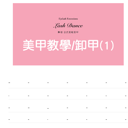
新莊植睫毛
美睫教學
塑膠鋼模
室內裝潢
美睫課程
搬家價錢
室內設計
搬家
桃園搬家
台北飄眉
新北搬家
搬家費
搬廠房
搬家全省
搬家估價
新莊接睫毛
推薦搬家
美甲教學
鋼琴搬運
基隆搬家
桃園除毛
中和搬家
推薦搬家
裝潢
平價搬家
SEO
搬家費用
射出模具