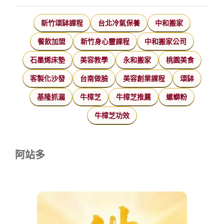
新竹頌缽課程
台北冷氣保養
中和搬家
餐飲加盟
新竹身心靈課程
中和搬家公司
石墨烯床墊
美容教學
永和搬家
桃園美食
客製化沙發
台南做臉
美容創業課程
頌缽
基隆抓漏
牛樟芝
牛樟芝推薦
螺螄粉
牛樟芝功效
阿站多