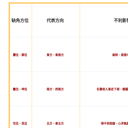
缺角方位
代表方向
不利影
震位、巽位
東方、東南方
破財、家道
離位、坤位
南方、西南方
名聲收入漸走下坡、婚姻
坎位、艮位
北方、東北方
得不到祖蔭、心浮氣