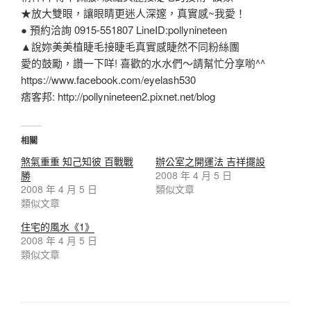
★放大雙眼，讓眼睛更迷人深邃，真實感~我愛！
● 預約洽詢 0915-551807 LineID:pollynineteen
▲說妳美美植睫毛接睫毛真實感睫然不同粉絲團
愛的鼓勵，讚一下咩! 喜歡的水水們～請幫忙分享喲^^
https://www.facebook.com/eyelash530
痞客邦: http://pollynineteen2.pixnet.net/blog
相關
煞氣重重 知己知彼 百戰戰
辦公室之開運法 吉祥擺設
勝
2008 年 4 月 5 日
2008 年 4 月 5 日
類似文章
類似文章
住宅的風水《1》
2008 年 4 月 5 日
類似文章