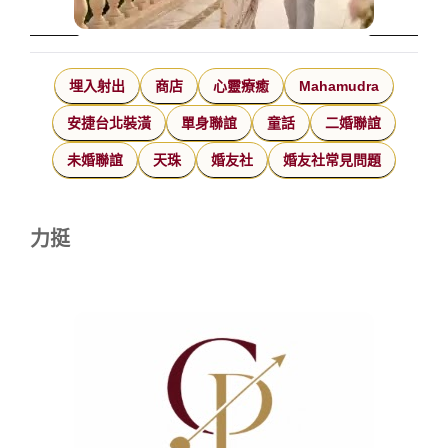
埋入射出
商店
心靈療癒
Mahamudra
安捷台北裝潢
單身聯誼
童話
二婚聯誼
未婚聯誼
天珠
婚友社
婚友社常見問題
力挺