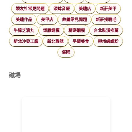
婚友社常見問題
頌缽音療
美睫店
新莊美甲
美睫作品
美甲店
紋繡常見問題
新莊接睫毛
牛樟芝滴丸
塑膠鋼模
精密鋼模
台北裝潢推薦
新北沙發工廠
新北聯誼
平價美食
柳州螺螄粉
催眠
磁場