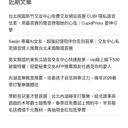
近期文章
台北桃園新竹交友中心免費交友網站首選 CUBI 隱私語音
信差，用最真實的聲音撩撥她的心弦｜CupidPress 愛神引
擎
Saejin 專屬AI女友，超強記憶陪伴你告別孤單｜交友中心私
密語音情人推薦台北未婚聯誼首選
男女聯誼約會新北語音交友中心快速脫單，vip線上線下530
破盤特權，戀愛秘書交友APP推薦婚友社遇見你的愛人
內湖音樂教室推薦，培養孩子自信與專注力，梅苓2026春
季打擊樂團體班
學齡前兒童才藝首選｜台北內湖梅苓打擊樂，結合故事與
遊戲的木琴爵士鼓教學，春季班免費試上預約中，早鳥報
名送價值千元教材，再抽現金紅包抵學費