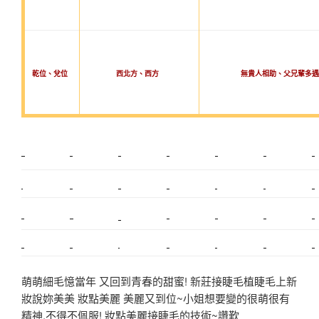
乾位、兌位
西北方、西方
無貴人相助、父兄輩多遇
新莊植睫毛
美睫教學
塑膠鋼模
室內裝潢
美睫課程
搬家價錢
室內設計
搬家
桃園搬家
台北飄眉
新北搬家
搬家費
搬廠房
搬家全省
搬家估價
新莊接睫毛
推薦搬家
美甲教學
鋼琴搬運
基隆搬家
桃園除毛
中和搬家
推薦搬家
裝潢
平價搬家
SEO
搬家費用
射出模具
萌萌細毛憶當年 又回到青春的甜蜜! 新莊接睫毛植睫毛上新
妝說妳美美 妝點美麗 美麗又到位~小姐想要變的很萌很有
精神,不得不佩服! 妝點美麗接睫毛的技術~讚歎