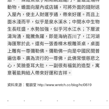
動物，蟾面向屋內或店鋪，可將外面的錢財送
入屋內，使主人財運亨通，帶來好運。
而且上
面水淺而平，似乎是泉水溪水；中間水中生物
生長旺盛，水勢加強，似乎河水江水；下層波
濤洶湧，龍騰魚躍，即是海納百川了，江河湖
海匯聚於此。
還有一張香樟木根雕茶桌，桌面
上雕有一尊彌勒佛。
彌勒佛一向是中國民間普
遍信奉、廣為流行的一尊佛，此佛常懷慈悲之
心，笑臉垂耳大肚，一副很有福氣的造型，寓
意著能夠給人帶來好運和吉祥。
資料來源：蜀韻堂 http://www.wretch.cc/blog/hcl0619
新莊植睫毛
美睫教學
塑膠鋼模
室內裝潢
美睫課程
搬家價錢
室內設計