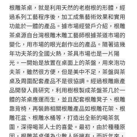
根雕茶桌，就是利用天然的老樹根的形體，經
過系列工藝程序後，加工成集藝術效果和實用
功能於一體的產品。
據市場經營戶介紹，根雕
茶桌源自台灣根雕木雕工藝師根據茶道市場的
變化，用市場的眼光創作出的產品。
隨著這幾
年功夫茶的全國火熱，茶具市場也是一片陽
光。
一開始是放置在桌面上的茶盤，用來泡功
夫茶，雖然很方便，但是美中不足，茶盤與茶
桌及周圍配套產品不是很協調。
經過根雕廠產
品開發人員研究，利用樹根製成茶盤茶几於一
體的茶桌應運而生，並且配套根雕凳子、根雕
靠背椅，再裝飾相關根雕產品如根雕花架、根
雕花盆、根雕水桶等
，打造出全新的喝茶氛
圍，深得喝茶人士的喜愛。
最初，由於種種原
因，根雕茶桌僅為少數人所擁有，而近年來，