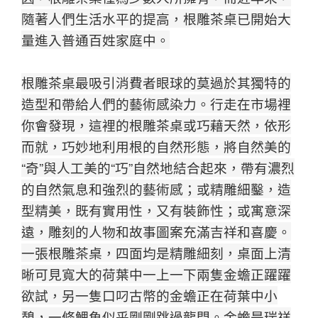
隨著人們生活水平的提高，根雕茶桌已開始大
量進入普通百姓家庭中。
根雕茶桌最吸引消費者眼球的莫過於其獨特的
造型和帶給人們的藝術感染力。
行走在市場裡
你會發現，這裡的根雕茶桌或巧藉天然，依形
而就，巧妙地​​利用根的自然形態，將自然美的
“奇”與人工美的“巧”自然地結合起來，
帶有濃烈
的自然氣息和強烈的藝術感；或精雕細鑿，造
型精美，既有實用性，又有裝飾性；或寓意深
遠，雕刻的人物和故事圖案充滿吉祥和喜慶。
一張根雕茶桌，四面均是精雕細刻，桌面上清
晰可見寬大的荷葉中一上一下兩隻金蟾正躍躍
欲試，另一隻口叼古幣的金蟾正在荷葉中小
憩，一條
鯉魚似乎剛剛跳過龍門。
金蟾是瑞祥