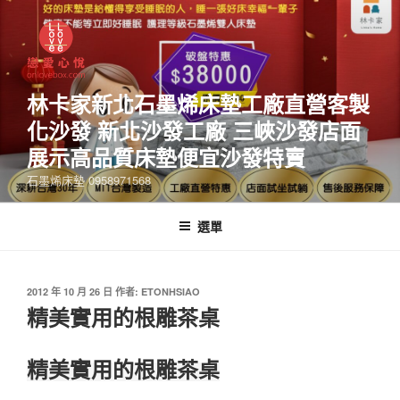
林卡家新北石墨烯床墊工廠直營客製
化沙發 新北沙發工廠 三峽沙發店面
展示高品質床墊便宜沙發特賣
石墨烯床墊 0958971568
選單
2012 年 10 月 26 日
作者:
ETONHSIAO
精美實用的根雕茶桌
精美實用的根雕茶桌