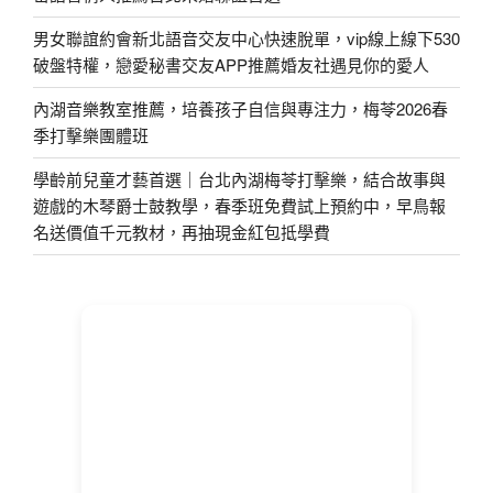
男女聯誼約會新北語音交友中心快速脫單，vip線上線下530
破盤特權，戀愛秘書交友APP推薦婚友社遇見你的愛人
內湖音樂教室推薦，培養孩子自信與專注力，梅苓2026春
季打擊樂團體班
學齡前兒童才藝首選｜台北內湖梅苓打擊樂，結合故事與
遊戲的木琴爵士鼓教學，春季班免費試上預約中，早鳥報
名送價值千元教材，再抽現金紅包抵學費