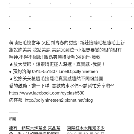
搬家
桃園搬家
台北飄眉
新北搬家
搬家費
搬廠房
搬家全省
搬家估價
新莊接睫毛
推薦搬家
美甲教學
鋼琴搬運
基隆搬家
桃園除毛
中和搬家
推薦搬家
裝潢
平價搬家
SEO
搬家費用
射出模具
萌萌細毛憶當年 又回到青春的甜蜜! 新莊接睫毛植睫毛上新
妝說妳美美 妝點美麗 美麗又到位~小姐想要變的很萌很有
精神,不得不佩服! 妝點美麗接睫毛的技術~讚歎
★放大雙眼，讓眼睛更迷人深邃，真實感~我愛！
● 預約洽詢 0915-551807 LineID:pollynineteen
▲說妳美美植睫毛接睫毛真實感睫然不同粉絲團
愛的鼓勵，讚一下咩! 喜歡的水水們～請幫忙分享喲^^
https://www.facebook.com/eyelash530
痞客邦: http://pollynineteen2.pixnet.net/blog
相關
擁有一組原木泡茶桌 來品茶
東陽紅木木雕知多少
色、香、味的閒情逸致感受
2012 年 10 月 26 日