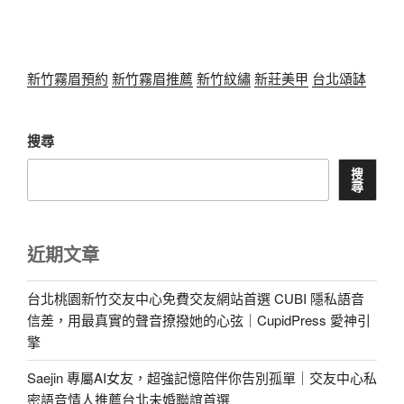
新竹霧眉預約
新竹霧眉推薦
新竹紋繡
新莊美甲
台北頌缽
搜尋
搜
尋
近期文章
台北桃園新竹交友中心免費交友網站首選 CUBI 隱私語音
信差，用最真實的聲音撩撥她的心弦｜CupidPress 愛神引
擎
Saejin 專屬AI女友，超強記憶陪伴你告別孤單｜交友中心私
密語音情人推薦台北未婚聯誼首選