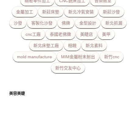
精密零件加工
CNC銑床加工
音樂教室
金屬加工
新莊床墊
新北冷氣安裝
新莊沙發
沙發
客製化沙發
佛牌
金型設計
新北抓漏
cnc工廠
泰國老佛牌
美睫店
美甲
新北床墊工廠
相親
新北素料
mold manufacture
MIM金屬粉末射出
新竹cnc
新竹交友中心
美容美睫