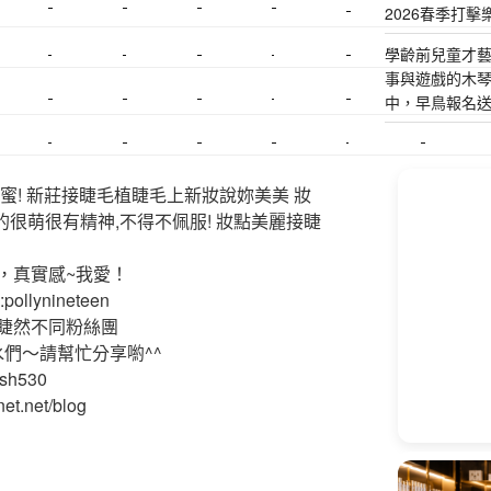
2026春季打擊
美睫課程
搬家價錢
室內設計
飄眉接睫
桃園美睫
台北搬家
學齡前兒童才
搬家費
搬廠房
搬家全省
壓鑄
甲級營造
營造廠
事與遊戲的木
中，早鳥報名
美甲教學
鋼琴搬運
基隆搬家
美甲
金庫搬運
板橋搬家
SEO
搬家費用
射出模具
系統家具
植睫
優良搬家
蜜! 新莊接睫毛植睫毛上新妝說妳美美 妝
的很萌很有精神,不得不佩服! 妝點美麗接睫
，真實感~我愛！
ollynineteen
睫然不同粉絲團
水們～請幫忙分享喲^^
ash530
et.net/blog