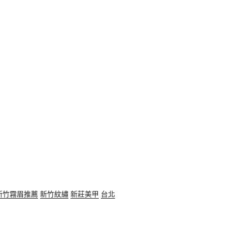
新竹霧眉推薦
新竹紋繡
新莊美甲
台北