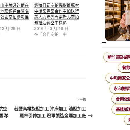
這山中美好的還在
雲海日初空拍攝影推薦空
影地理頻道台灣陽
中攝影專案合作空拍送行
家公園空拍攝影推
銷大力曝光專案新北空拍
婚禮迎娶空中攝影
 12 月 28 日
2016 年 3 月 19 日
章
在「合作空拍」中
新竹頌缽課
餐
中和搬家
永和搬
台南做
下一篇
坑空
若瑟高雄旋壓加工 沖床加工 油壓加工
基隆抓
團隊
羅林引伸加工 燈罩製造金屬加工廠