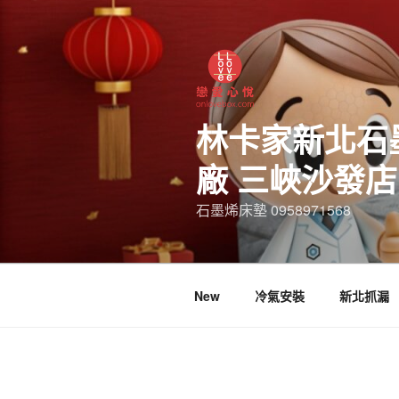
林卡家新北石
廠 三峽沙發
石墨烯床墊 0958971568
New
冷氣安裝
新北抓漏