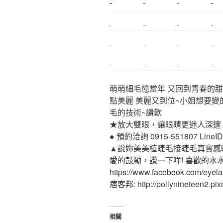
新莊植睫毛
美睫教學
塑膠鋼模
室內裝潢
搬家
桃園搬家
台北飄眉
新北搬家
搬家估價
新莊接睫毛
推薦搬家
桃園除毛
中和搬家
推薦搬家
裝潢
平價搬家
萌萌細毛憶當年 又回到青春的甜
點美麗 美麗又到位~小姐想要變
毛的技術~讚歎
★放大雙眼，讓眼睛更迷人深邃
● 預約洽詢 0915-551807 LineID:p
▲說妳美美植睫毛接睫毛真實感
愛的鼓勵，讚一下咩! 喜歡的水
https://www.facebook.com/eyel
痞客邦: http://pollynineteen2.pixn
相關