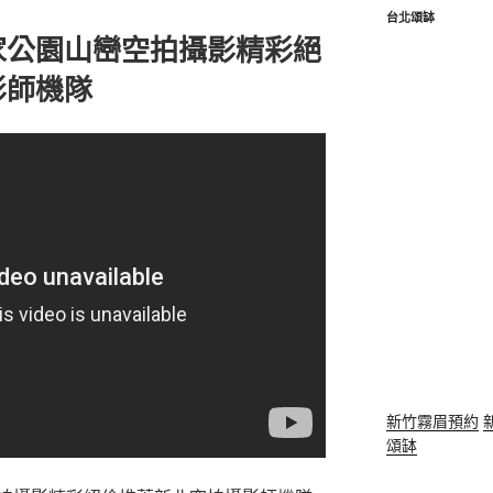
台北頌缽
家公園山巒空拍攝影精彩絕
影師機隊
新竹霧眉預約
頌缽