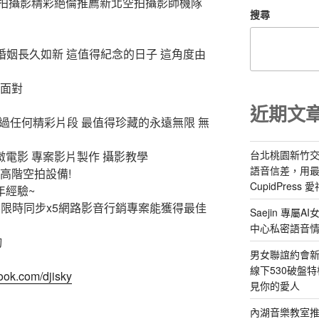
拍攝影精彩絕倫推薦新北空拍攝影師機隊
搜尋
婚姻長久如新 這值得紀念的日子 這角度由
中面對
近期文
放過任何精彩片段 最值得珍藏的永遠無限 無
台北桃園新竹交
微電影 專案影片製作 攝影教學
語音信差，用
高階空拍設備!
CupidPress
年經驗~
費不限時同步x5網路影音行銷專案能獲得最佳
Saejin 專
中心私密語音
詢
男女聯誼約會新
線下530破盤
ook.com/djisky
見你的愛人
內湖音樂教室