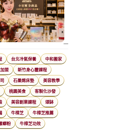
程
台北冷氣保養
中和搬家
飲加盟
新竹身心靈課程
公司
石墨烯床墊
美容教學
家
桃園美食
客製化沙發
臉
美容創業課程
頌缽
漏
牛樟芝
牛樟芝推薦
螺螄粉
牛樟芝功效