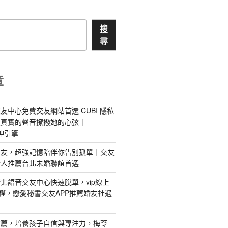
搜
尋
章
友中心免費交友網站首選 CUBI 隱私
最真實的聲音撩撥她的心弦｜
 愛神引擎
屬AI女友，超強記憶陪伴你告別孤單｜交友
情人推薦台北未婚聯誼首選
北語音交友中心快速脫單，vip線上
特權，戀愛秘書交友APP推薦婚友社遇
推薦，培養孩子自信與專注力，梅苓