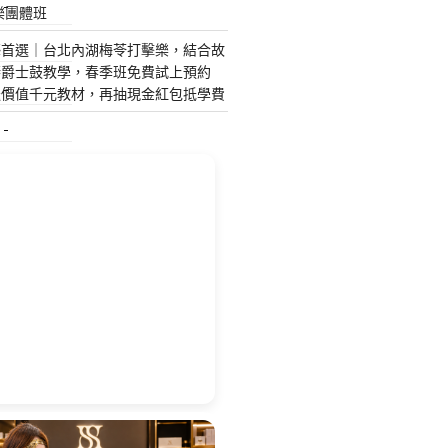
樂團體班
特殊搬運
藝首選｜台北內湖梅苓打擊樂，結合故
指甲彩繪
琴爵士鼓教學，春季班免費試上預約
送價值千元教材，再抽現金紅包抵學費
美甲課程
塑膠模具