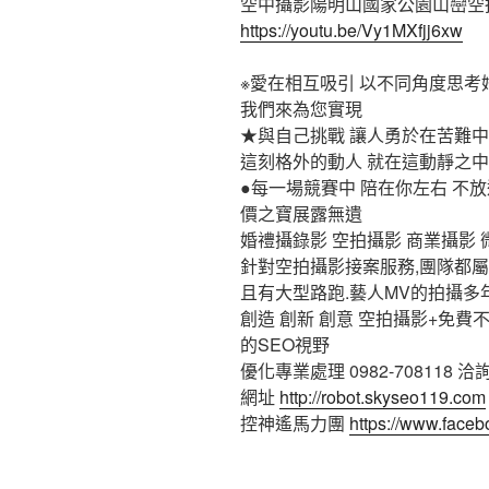
空中攝影陽明山國家公園山巒空
https://youtu.be/Vy1MXfjj6xw
※愛在相互吸引 以不同角度思考
我們來為您實現
★與自己挑戰 讓人勇於在苦難
這刻格外的動人 就在這動靜之中
●每一場競賽中 陪在你左右 不
價之寶展露無遺
婚禮攝錄影 空拍攝影 商業攝影 
針對空拍攝影接案服務,團隊都屬
且有大型路跑.藝人MV的拍攝多
創造 創新 創意 空拍攝影+免
的SEO視野
優化專業處理 0982-708118 洽
網址
http://robot.skyseo119.com
控神遙馬力團
https://www.faceb