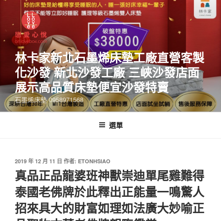
林卡家新北石墨烯床墊工廠直營客製
化沙發 新北沙發工廠 三峽沙發店面
展示高品質床墊便宜沙發特賣
石墨烯床墊 0958971568
選單
2019 年 12 月 11 日
作者:
ETONHSIAO
真品正品龍婆班神獸崇迪單尾雞難得
泰國老佛牌於此釋出正能量一鳴驚人
招來具大的財富如理如法廣大妙喻正