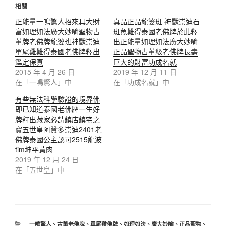
相關
正能量一鳴驚人招來具大財
真品正品龍婆班 神獸崇迪石
富如理如法廣大妙喻聖物古
班魚難得泰國老佛牌於此釋
董牌老佛牌龍婆班神獸崇迪
出正能量如理如法廣大妙喻
單尾雞難得泰國老佛牌釋出
正品聖物古董級老佛牌長壽
鑑定保真
巨大的財富功成名就
2015 年 4 月 26 日
2019 年 12 月 11 日
在「一鳴驚人」中
在「功成名就」中
有些無法科學驗證的境界佛
即已知道泰國老佛牌一生好
牌釋出藏家必請鎮店鎮宅之
寶五世皇阿贊多崇迪2401老
佛牌泰國公主認可2515龍波
tim坤平黃肉
2019 年 12 月 24 日
在「五世皇」中
一鳴驚人
、
古董老佛牌
、
單尾雞佛牌
、
如理如法
、
廣大妙喻
、
正品聖物
、