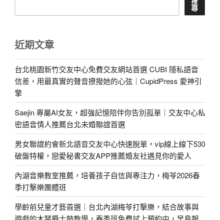
搜
尋
近期文章
台北桃園新竹交友中心免費交友網站首選 CUBI 隱私語音
信差，用最真實的聲音撩撥她的心弦｜CupidPress 愛神引
擎
Saejin 專屬AI女友，超強記憶陪伴你告別孤單｜交友中心私
密語音情人推薦台北未婚聯誼首選
男女聯誼約會新北語音交友中心快速脫單，vip線上線下530
破盤特權，戀愛秘書交友APP推薦婚友社遇見你的愛人
內湖音樂教室推薦，培養孩子自信與專注力，梅苓2026春
季打擊樂團體班
學齡前兒童才藝首選｜台北內湖梅苓打擊樂，結合故事與
遊戲的木琴爵士鼓教學，春季班免費試上預約中，早鳥報