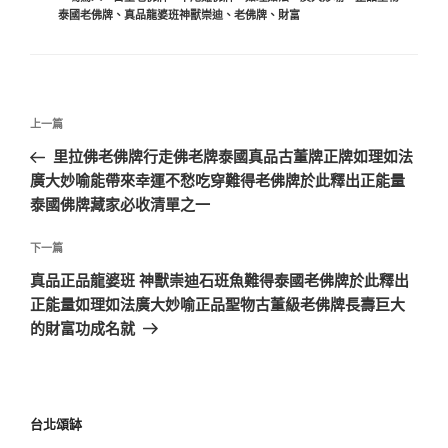
泰國老佛牌
、
真品龍婆班神獸崇迪
、
老佛牌
、
財富
上一篇
里拉佛老佛牌行走佛老牌泰國真品古董牌正牌如理如法
廣大妙喻能帶來幸運不愁吃穿難得老佛牌於此釋出正能量
泰國佛牌藏家必收清單之一
下一篇
真品正品龍婆班 神獸崇迪石班魚難得泰國老佛牌於此釋出
正能量如理如法廣大妙喻正品聖物古董級老佛牌長壽巨大
的財富功成名就
台北頌缽