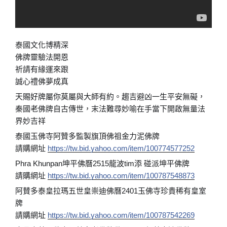
泰國文化博精深
佛牌靈驗法開恩
祈請有緣運來跟
誠心禮佛夢成真
天賜好牌屬你莫屬與大師有約。趨吉避凶一生平安無礙，
秦國老佛牌自古傳世，末法難尋妙喻在手當下開啟無量法
界妙吉祥
泰國玉佛寺阿贊多監製旗頂佛祖金力泥佛牌
請購網址
https://tw.bid.yahoo.com/item/100774577252
Phra Khunpan坤平佛曆2515龍波tim添 碰派坤平佛牌
請購網址
https://tw.bid.yahoo.com/item/100787548873
阿賛多泰皇拉瑪五世皇崇迪佛曆2401玉佛寺珍貴稀有皇室
牌
請購網址
https://tw.bid.yahoo.com/item/100787542269