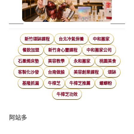
新竹頌缽課程
台北冷氣保養
中和搬家
餐飲加盟
新竹身心靈課程
中和搬家公司
石墨烯床墊
美容教學
永和搬家
桃園美食
客製化沙發
台南做臉
美容創業課程
頌缽
基隆抓漏
牛樟芝
牛樟芝推薦
螺螄粉
牛樟芝功效
阿站多