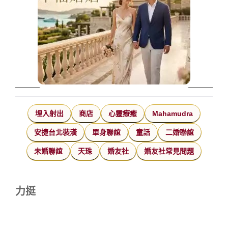
埋入射出
商店
心靈療癒
Mahamudra
安捷台北裝潢
單身聯誼
童話
二婚聯誼
未婚聯誼
天珠
婚友社
婚友社常見問題
力挺