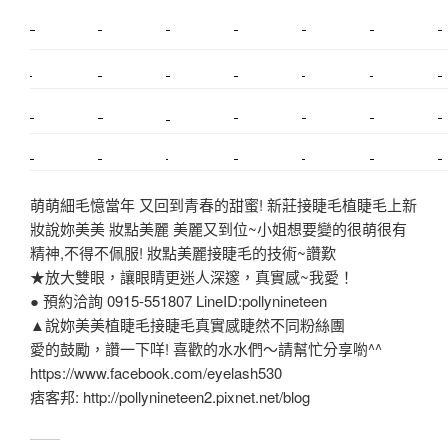
新莊植睫毛
美睫教學
塑膠鋼模
室內裝潢
美睫課程
搬家價錢
室內設計
搬家
桃園搬家
台北飄眉
新北搬家
搬家費
搬廠房
搬家全省
搬家估價
新莊接睫毛
推薦搬家
美甲教學
鋼琴搬運
基隆搬家
桃園除毛
中和搬家
推薦搬家
裝潢
平價搬家
SEO
搬家費用
射出模具
萌萌細毛憶當年 又回到青春的甜蜜! 新莊接睫毛植睫毛上新
妝說妳美美 妝點美麗 美麗又到位~小姐想要變的很萌很有
精神,不得不佩服! 妝點美麗接睫毛的技術~讚歎
★放大雙眼，讓眼睛更迷人深邃，真實感~我愛！
● 預約洽詢 0915-551807 LineID:pollynineteen
▲說妳美美植睫毛接睫毛真實感睫然不同粉絲團
愛的鼓勵，讚一下咩! 喜歡的水水們～請幫忙分享喲^^
https://www.facebook.com/eyelash530
痞客邦: http://pollynineteen2.pixnet.net/blog