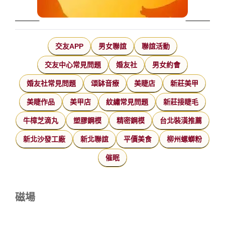
交友APP
男女聯誼
聯誼活動
交友中心常見問題
婚友社
男女約會
婚友社常見問題
頌缽音療
美睫店
新莊美甲
美睫作品
美甲店
紋繡常見問題
新莊接睫毛
牛樟芝滴丸
塑膠鋼模
精密鋼模
台北裝潢推薦
新北沙發工廠
新北聯誼
平價美食
柳州螺螄粉
催眠
磁場