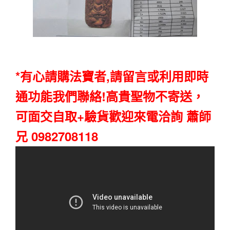
*有心請購法寶者,請留言或利用即時
通功能我們聯絡!高貴聖物不寄送，
可面交自取+驗貨歡迎來電洽詢 蕭師
兄 0982708118