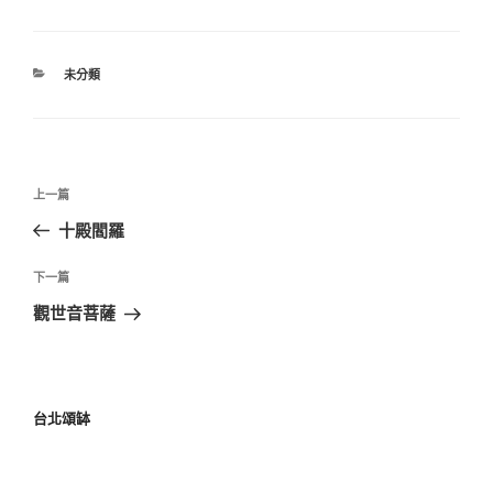
未分類
上一篇
十殿閻羅
下一篇
觀世音菩薩
台北頌缽