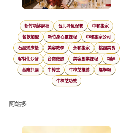
新竹頌缽課程
台北冷氣保養
中和搬家
餐飲加盟
新竹身心靈課程
中和搬家公司
石墨烯床墊
美容教學
永和搬家
桃園美食
客製化沙發
台南做臉
美容創業課程
頌缽
基隆抓漏
牛樟芝
牛樟芝推薦
螺螄粉
牛樟芝功效
阿站多