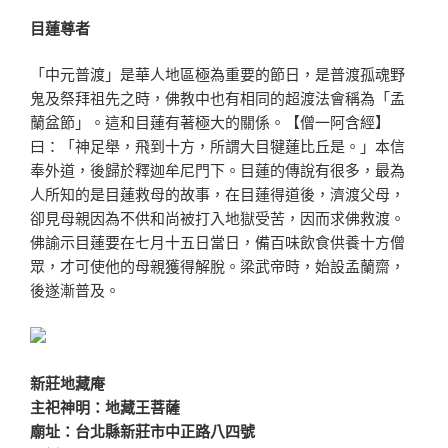
目蓮尊者
「中元普渡」是華人地區極為重要的節日，是普渡孤魂野
鬼及祭拜祖先之時，佛教中也有相同的超渡法會稱為「孟
蘭盆節」。這和目蓮有著極大的關係。【僧一阿含經】
曰：「神足舉，飛到十方，所謂大目犍蓮比丘是。」本信
奉外道，後歸於釋迦牟尼門下。目蓮的傳說有很多，最為
人所知的是目蓮救母的故事，在目蓮得道後，濟渡父母，
卻見母親因為不供和尚被打入地獄受苦，因而求佛救渡。
佛諭示目蓮要在七月十五日當日，備百味飲食供養十方僧
眾，才可使他的母親獲得解脫。梁武帝時，始設孟蘭齋，
後遂漸普及。
新莊地藏庵
主祀神明：地藏王菩薩
廟址：台北縣新莊市中正路八四號