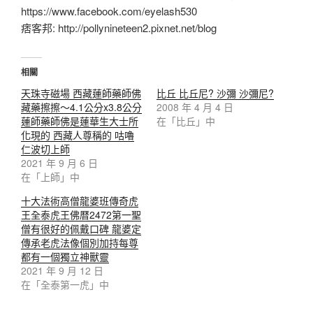
https://www.facebook.com/eyelash530
痞客邦: http://pollynineteen2.pixnet.net/blog
相關
天珠寺磁場 西藏蓮師藥師佛
比丘 比丘尼? 沙彌 沙彌尼?
藏藥擦擦～4.1公分x3.8公分
2008 年 4 月 4 日
蓮師藥師佛是蓮華生大士所
在「比丘」中
化現的 西藏人尊稱的 咕嚕
仁波切上師
2021 年 9 月 6 日
在「上師」中
十大法術高僧龍婆班傳奇虎
王全泰虎王佛暦2472第一聖
僧有很好的佩戴口碑 龍婆定
傳承老虎法像個別加持每尊
都有一個獨立神獸靈
2021 年 9 月 12 日
在「全泰第一虎」中