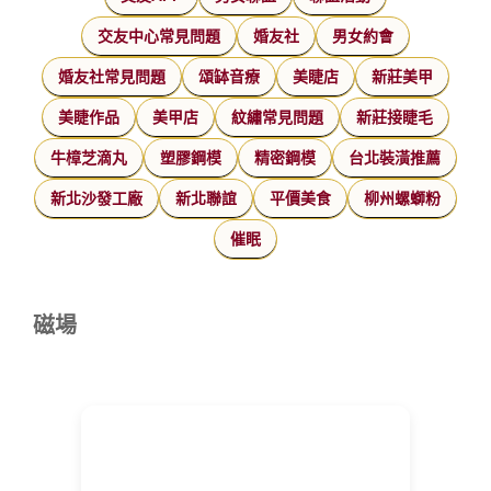
交友中心常見問題
婚友社
男女約會
婚友社常見問題
頌缽音療
美睫店
新莊美甲
美睫作品
美甲店
紋繡常見問題
新莊接睫毛
牛樟芝滴丸
塑膠鋼模
精密鋼模
台北裝潢推薦
新北沙發工廠
新北聯誼
平價美食
柳州螺螄粉
催眠
磁場