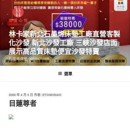
林卡家新北石墨烯床墊工廠直營客製
化沙發 新北沙發工廠 三峽沙發店面
展示高品質床墊便宜沙發特賣
石墨烯床墊 0958971568
選單
2008 年 4 月 5 日
作者:
ETONHSIAO
目蓮尊者