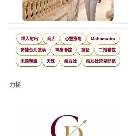
埋入射出
商店
心靈療癒
Mahamudra
安捷台北裝潢
單身聯誼
童話
二婚聯誼
未婚聯誼
天珠
婚友社
婚友社常見問題
力挺