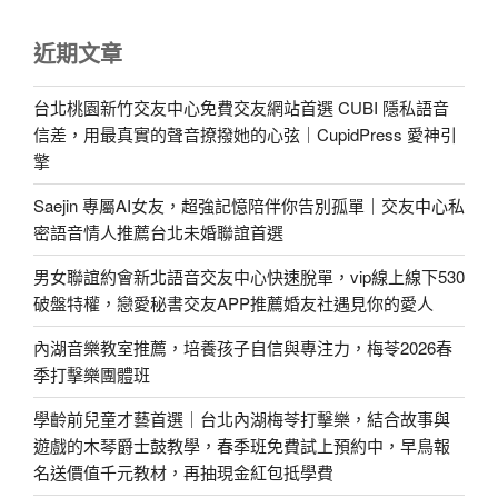
近期文章
台北桃園新竹交友中心免費交友網站首選 CUBI 隱私語音
信差，用最真實的聲音撩撥她的心弦｜CupidPress 愛神引
擎
Saejin 專屬AI女友，超強記憶陪伴你告別孤單｜交友中心私
密語音情人推薦台北未婚聯誼首選
男女聯誼約會新北語音交友中心快速脫單，vip線上線下530
破盤特權，戀愛秘書交友APP推薦婚友社遇見你的愛人
內湖音樂教室推薦，培養孩子自信與專注力，梅苓2026春
季打擊樂團體班
學齡前兒童才藝首選｜台北內湖梅苓打擊樂，結合故事與
遊戲的木琴爵士鼓教學，春季班免費試上預約中，早鳥報
名送價值千元教材，再抽現金紅包抵學費