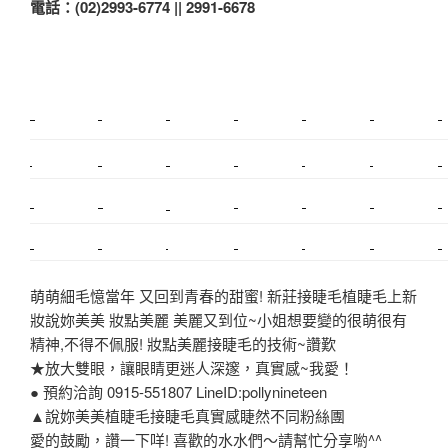
電話：(02)2993-6774 || 2991-6678
新莊植睫毛
美睫教學
塑膠鋼模
室內裝潢
美睫課程
搬家價錢
室內設計
搬家
桃園搬家
台北飄眉
新北搬家
搬家費
搬廠房
搬家全省
搬家估價
新莊接睫毛
推薦搬家
美甲教學
鋼琴搬運
基隆搬家
桃園除毛
中和搬家
推薦搬家
裝潢
平價搬家
SEO
搬家費用
射出模具
萌萌細毛憶當年 又回到青春的甜蜜! 新莊接睫毛植睫毛上新
妝說妳美美 妝點美麗 美麗又到位~小姐想要變的很萌很有
精神,不得不佩服! 妝點美麗接睫毛的技術~讚歎
★放大雙眼，讓眼睛更迷人深邃，真實感~我愛！
● 預約洽詢 0915-551807 LineID:pollynineteen
▲說妳美美植睫毛接睫毛真實感睫然不同粉絲團
愛的鼓勵，讚一下咩! 喜歡的水水們～請幫忙分享喲^^