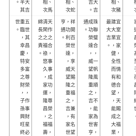
。半大
相、
相、
吉大
相、
其吉
次馬
次蛇
。吉
次豬
世重五
綿清天
亨，祥
通成珠
最建宜
。臨世
長閑作
通功開
。功聯
大大室
，其
之之之
。利百
榮璧
吉業宜
幸昌
責福合
榮世
達合
。，家
慶，
。祿，
達，
，，
健，
特安
悠事
，享
威一
全性
多富
久事
威天
望帆
而情
之尊
，成
望賜
隆風
有和
財榮
家功
隆之
重順
德合
，，
運，
重福
之，
望，
子作
隆尊
之，
吉不
，天
孫事
昌榮
吉兼
，能
能賜
興財
，之
，有
家為
成之
旺星
福福
家名
世害
大福
終必
壽，
世望
亨，
業，