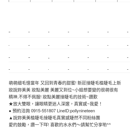
新莊植睫毛
美睫教學
塑膠鋼模
室內裝潢
美睫課程
搬家價錢
室內設計
搬家
桃園搬家
台北飄眉
新北搬家
搬家費
搬廠房
搬家全省
搬家估價
新莊接睫毛
推薦搬家
美甲教學
鋼琴搬運
基隆搬家
桃園除毛
中和搬家
推薦搬家
裝潢
平價搬家
SEO
搬家費用
射出模具
萌萌細毛憶當年 又回到青春的甜蜜! 新莊接睫毛植睫毛上新
妝說妳美美 妝點美麗 美麗又到位~小姐想要變的很萌很有
精神,不得不佩服! 妝點美麗接睫毛的技術~讚歎
★放大雙眼，讓眼睛更迷人深邃，真實感~我愛！
● 預約洽詢 0915-551807 LineID:pollynineteen
▲說妳美美植睫毛接睫毛真實感睫然不同粉絲團
愛的鼓勵，讚一下咩! 喜歡的水水們～請幫忙分享喲^^