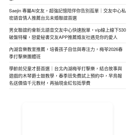
Saejin 專屬AI女友，超強記憶陪伴你告別孤單｜交友中心私
密語音情人推薦台北未婚聯誼首選
男女聯誼約會新北語音交友中心快速脫單，vip線上線下530
破盤特權，戀愛秘書交友APP推薦婚友社遇見你的愛人
內湖音樂教室推薦，培養孩子自信與專注力，梅苓2026春
季打擊樂團體班
學齡前兒童才藝首選｜台北內湖梅苓打擊樂，結合故事與
遊戲的木琴爵士鼓教學，春季班免費試上預約中，早鳥報
名送價值千元教材，再抽現金紅包抵學費