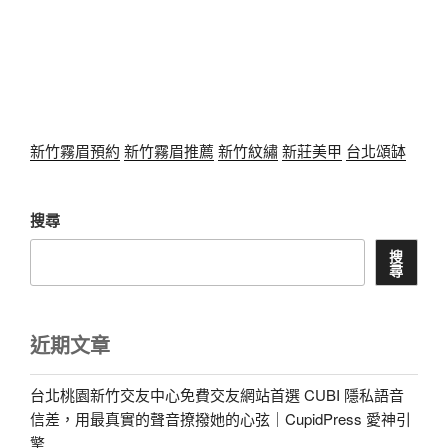
新竹霧眉預約
新竹霧眉推薦
新竹紋繡
新莊美甲
台北頌缽
搜尋
搜
尋
近期文章
台北桃園新竹交友中心免費交友網站首選 CUBI 隱私語音
信差，用最真實的聲音撩撥她的心弦｜CupidPress 愛神引
擎