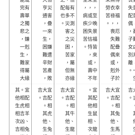
完有
亨災
配每有
，，，
勞衣幸
失
壽單
通害
也多不
病或至
苦祿福
配
之獨
，疊
。災測
疾少晚
。，，
偶
悲之
一來
害之
困失景
喪厄
，
，嫌
生，
之災
苦怙福
失難
子
一剋
困嫌
困，
。恃皆
配疊
女
生，
難遭
苦家
，來
偶來
別
難家
辛財
，屬
或，
或，
離
得屬
苦產
但無
壽中
剋外
。
大緣
，敗
亦緣
不年
子於
其。宜
吉大宜
吉大宜
。宜
吉大宜
吉
他相配
。吉配
。吉配
其配
。吉配
。
生虎相
。相
。相
他相
。相
相吉羊
其虎
其牛
生鼠
其兔
次凶、
他、
他、
相、
他、
吉相兔
生兔
生龍
次龍
生馬