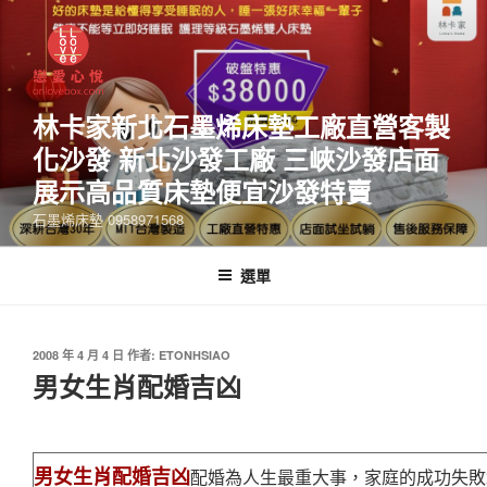
林卡家新北石墨烯床墊工廠直營客製
化沙發 新北沙發工廠 三峽沙發店面
展示高品質床墊便宜沙發特賣
石墨烯床墊 0958971568
選單
2008 年 4 月 4 日
作者:
ETONHSIAO
男女生肖配婚吉凶
男女生肖配婚吉凶
配婚為人生最重大事，家庭的成功失敗