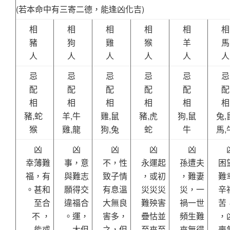
(若本命中有三寄二德，能逢凶化吉)
相
相
相
相
相
相
豬
狗
雞
猴
羊
馬
人
人
人
人
人
人
忌
忌
忌
忌
忌
忌
配
配
配
配
配
配
相
相
相
相
相
相
豬,蛇
羊,牛
雞,鼠
豬,虎
狗,鼠
兔,
猴
雞,龍
狗,兔
蛇
牛
馬,
凶
凶
凶
凶
凶
幸薄難
事，意
不，性
永運起
孫遭夫
困
福，有
與難志
致子情
，或初
，難妻
難
。甚和
願得交
有息溫
災災災
災，一
辛
至合
違福合
大無良
難殃害
禍一世
苦
不 ，
。運，
害多，
疊怙並
頻生難
，
能或
大但
之，但
至來至
來無得
喪