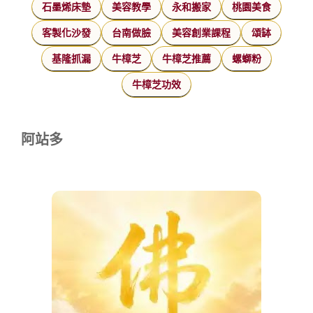
石墨烯床墊
美容教學
永和搬家
桃園美食
客製化沙發
台南做臉
美容創業課程
頌缽
基隆抓漏
牛樟芝
牛樟芝推薦
螺螄粉
牛樟芝功效
阿站多