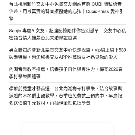
台北桃園新竹交友中心免費交友網站首選 CUBI 隱私語音
信差，用最真實的聲音撩撥她的心弦｜CupidPress 愛神引
擎
Saejin 專屬AI女友，超強記憶陪伴你告別孤單｜交友中心私
密語音情人推薦台北未婚聯誼首選
男女聯誼約會新北語音交友中心快速脫單，vip線上線下530
破盤特權，戀愛秘書交友APP推薦婚友社遇見你的愛人
內湖音樂教室推薦，培養孩子自信與專注力，梅苓2026春
季打擊樂團體班
學齡前兒童才藝首選｜台北內湖梅苓打擊樂，結合故事與
遊戲的木琴爵士鼓教學，春季班免費試上預約中，早鳥報
名送價值千元教材，再抽現金紅包抵學費