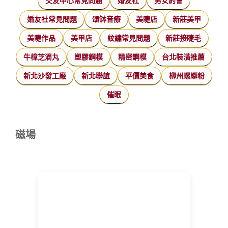
交友中心常見問題
婚友社
男女約會
婚友社常見問題
頌缽音療
美睫店
新莊美甲
美睫作品
美甲店
紋繡常見問題
新莊接睫毛
牛樟芝滴丸
塑膠鋼模
精密鋼模
台北裝潢推薦
新北沙發工廠
新北聯誼
平價美食
柳州螺螄粉
催眠
磁場