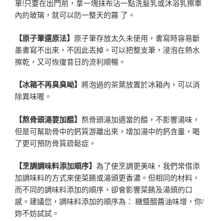
單!只要在出門前，拿一塊抹布沾一點洗髮乳或沐浴乳擦車
內的玻璃，就可以防一整天的霧 了。
【原子筆還原法】
原子筆存放太久未使用，書寫時容易斷
墨書寫不出來，不因此丟掉。可以把整支筆，浸泡在熱水
擦乾，又可恢復昔日的流利順暢。
【冰箱不再臭臭呦】
將泡過的茶葉放置於冰箱內，可以消
除異味喔。
【熬骨頭湯要加醋】
熬骨頭湯加適當的醋，不影響湯味，
但是可幫助骨中的鈣質游離出來，增加湯中的鈣含量，喝
了更可預防骨質疏鬆症。
【烹調調味料添加順序】
為了使烹調更美味，我們常借添
加調味料的方式來使菜餚或湯頭更香濃。但相同的材料，
而不同的調味料添加的順序，卻會影響菜餚及湯頭的口
感。建議您，調味料添加的順序為： 糖盬醋醬油味增，你/
妳不妨試試。