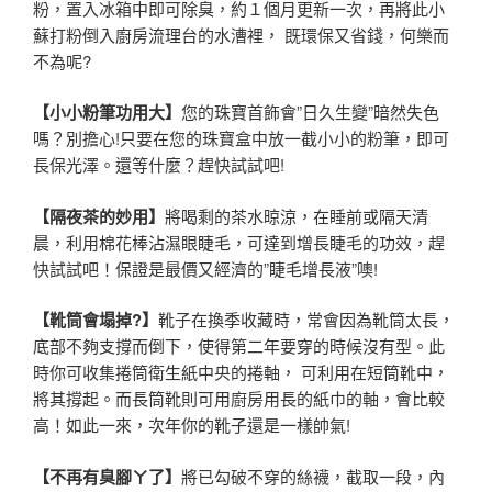
粉，置入冰箱中即可除臭，約１個月更新一次，再將此小
蘇打粉倒入廚房流理台的水漕裡， 既環保又省錢，何樂而
不為呢?
【小小粉筆功用大】
您的珠寶首飾會”日久生變”暗然失色
嗎？別擔心!只要在您的珠寶盒中放一截小小的粉筆，即可
長保光澤。還等什麼？趕快試試吧!
【隔夜茶的妙用】
將喝剩的茶水晾涼，在睡前或隔天清
晨，利用棉花棒沾濕眼睫毛，可達到增長睫毛的功效，趕
快試試吧！保證是最價又經濟的”睫毛增長液”噢!
【靴筒會塌掉?】
靴子在換季收藏時，常會因為靴筒太長，
底部不夠支撐而倒下，使得第二年要穿的時候沒有型。此
時你可收集捲筒衛生紙中央的捲軸， 可利用在短筒靴中，
將其撐起。而長筒靴則可用廚房用長的紙巾的軸，會比較
高！如此一來，次年你的靴子還是一樣帥氣!
【不再有臭腳ㄚ了】
將已勾破不穿的絲襪，截取一段，內