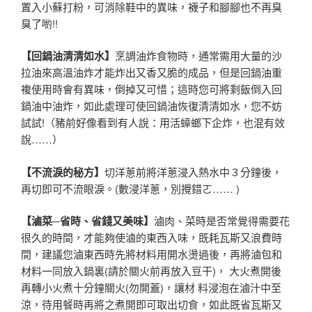
置入小蘇打粉，可消除鞋中的異味，襪子和腳腳也不再臭
臭了喲!!
【回鍋油清清如水】
烹調油炸食物時，通常需用大量的沙
拉油來高溫油炸才能炸出又香又脆的成品，但是回鍋油重
複使用時會有異味，倒掉又可惜；這時您可將剩飯倒入回
鍋油中油炸，如此處理可使回鍋油恢復清清如水，您不妨
試試!（豬前好像看到有人說：用活蟑螂下企炸，也混有效
說……）
【不流淚的秘方】
切洋蔥前將洋蔥浸入熱水中３分鐘後，
再切即可不流眼淚。(數浸洋蔥，別攪錯ㄛ…… )
【滷菜─省時、省錢又美味】
滷肉、菜時是否常覺得需要花
很久的時間，才能夠使滷的東西入味，既耗瓦斯又浪費時
間，建議您滷東西時先將材料用開水燙過後，再將滷包和
材料一同放入鍋裏(請於關火前再放入豆干)， 大火煮開後
再轉小火煮十分鐘關火(勿開蓋)，讓材 料浸泡在滷汁中至
涼，待用餐時再將之煮開即可取出切食，如此既省瓦斯又