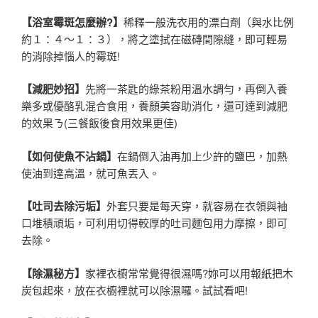
【浴室霉斑怎麼辦?】
稀釋一般洗衣用的漂白劑（與水比例
約１：４～１：３），將之塗拭在磁磚間隙縫，即可輕易
的消除掉惱人的霉斑!
【減肥妙招】
先將一茶匙的綠茶粉用溫水調勻，再倒入養
樂多或優酪乳混合食用，養顏美容助消化，還可達到減肥
的效果ㄋ(三餐飯後食用效果更佳)
【如何使魚不沾鍋】
在鍋倒入油再加上少許的鹽巴，加熱
使油到達高溫，就可魚丟入。
【吐司去除污垢】
外套只要是每天穿，就容易在衣領與袖
口堆積頑垢，可利用切得較厚的吐司麵包用力摩擦，即可
去除。
【除濕秘方】
家裡衣櫥常常覺得很濕嗎?妳可以用報紙把木
炭包起來，放在衣櫥裡就可以除濕囉。試試看吧!