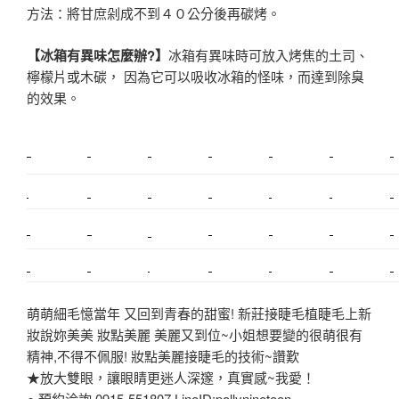
方法：將甘庶剁成不到４０公分後再碳烤。
【冰箱有異味怎麼辦?】
冰箱有異味時可放入烤焦的土司、
檸檬片或木碳， 因為它可以吸收冰箱的怪味，而達到除臭
的效果。
新莊植睫毛
美睫教學
塑膠鋼模
室內裝潢
美睫課程
搬家價錢
室內設計
搬家
桃園搬家
台北飄眉
新北搬家
搬家費
搬廠房
搬家全省
搬家估價
新莊接睫毛
推薦搬家
美甲教學
鋼琴搬運
基隆搬家
桃園除毛
中和搬家
推薦搬家
裝潢
平價搬家
SEO
搬家費用
射出模具
萌萌細毛憶當年 又回到青春的甜蜜! 新莊接睫毛植睫毛上新
妝說妳美美 妝點美麗 美麗又到位~小姐想要變的很萌很有
精神,不得不佩服! 妝點美麗接睫毛的技術~讚歎
★放大雙眼，讓眼睛更迷人深邃，真實感~我愛！
● 預約洽詢 0915-551807 LineID:pollynineteen