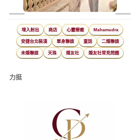
埋入射出
商店
心靈療癒
Mahamudra
安捷台北裝潢
單身聯誼
童話
二婚聯誼
未婚聯誼
天珠
婚友社
婚友社常見問題
力挺