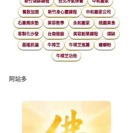
新竹頌缽課程
台北冷氣保養
中和搬家
餐飲加盟
新竹身心靈課程
中和搬家公司
石墨烯床墊
美容教學
永和搬家
桃園美食
客製化沙發
台南做臉
美容創業課程
頌缽
基隆抓漏
牛樟芝
牛樟芝推薦
螺螄粉
牛樟芝功效
阿站多