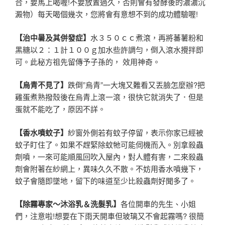
合，要馬上喝喔!不要放置過久，否則會有發酵後的濃濃沉
澱物）每天喝個幾次，您將會有意想不到的成功體驗喔!
【治中暑及其併發症】
水３５０ｃｃ煮滾，再將蕃薯粉和
黑糖以２：１計１００ｇ加水些許調勻，倒入滾水攪拌即
可。此秘方祖先留傳予子孫的， 效用神奇。
【烏青不見了】
跌倒”烏青”一大塊又難看又丟臉怎麼辦?把
雞蛋煮熟撥殼後在烏青上滾一滾，很快它就消失了．但是
蛋就不能吃了，原因不詳。
【香水噴蚊子】
紗窗外側若有蚊子停留，表示你家已經被
蚊子盯住了。如果不趕緊除蚊牠可能伺機而入。別拿殺蟲
劑噴，一來可能順風回吹入屋內，對人體有害，二來殺蟲
劑會附著在紗網上，異味久久不散。不妨用香水噴幾下，
蚊子會隨即墜地，留下的味道至少比殺蟲劑好聞多了。
【除霧專家～沐浴乳＆洗髮乳】
各位開車的先生、小姐
們，注意啦!想要在下雨天開車但玻璃又不會起霧嗎? 很簡