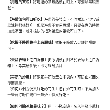
【用過的茶包】
將用過的茶包熱敷在眼上，可消除黑眼圈
喔。
【海帶如何可口好吃】
海帶營養豐富，不論煮湯、炒食或
是涼拌都很好吃，但是海帶不容易煮爛，只要在煮的時候
加幾滴醋，就能很快的把海帶煮的柔軟可口了。
【吃蝦子時避免手上有腥味】
煮蝦子時放入少許的醋即
可。
【去除衣物上之口香糖】
把冰塊敷在附著於衣物上之口香
糖上，等其硬化後，即可輕易清除。
【蒜頭的妙用】
將數顆蒜頭放置在米袋內，可防止米因久
存而長蟲。
【如何炒個方便又好吃的花生】您在炒花生時，不妨加入
一些蘇打粉在鍋中一起炒，快又好吃。
【如何消除冰箱異味？】
用一小瓶空罐，裝入半瓶小蘇打