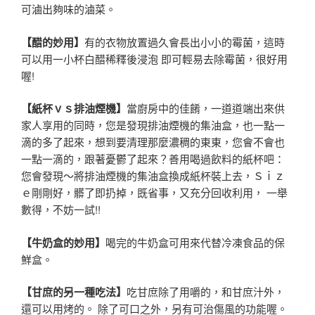
可滷出夠味的滷菜。
【醋的妙用】
有的衣物放置過久會長出小小的霉菌，這時
可以用一小杯白醋稀釋後浸泡 即可輕易去除霉菌，很好用
喔!
【紙杯ｖｓ排油煙機】
當廚房中的佳餚，一道道端出來供
家人享用的同時，您是發現排油煙機的集油盒，也一點一
滴的多了起來，想到要清理那麼濃稠的東東，您會不會也
一點一滴的，跟著憂鬱了起來？善用喝過飲料的紙杯吧：
您會發現～將排油煙機的集油盒換成紙杯裝上去，Ｓｉｚ
ｅ剛剛好，髒了即扔掉，既省事，又充分回收利用， 一舉
數得，不妨一試!!
【牛奶盒的妙用】
喝完的牛奶盒可用來代替冷凍食品的保
鮮盒。
【甘庶的另一種吃法】
吃甘庶除了用嚼的，和甘庶汁外，
還可以用烤的。 除了可口之外，另有可治傷風的功能喔。