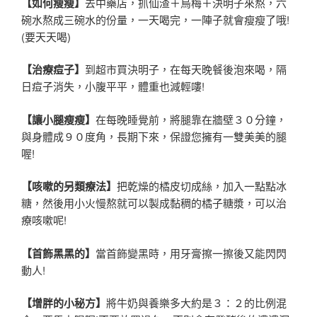
【如何瘦瘦】
去中藥店，抓仙渣＋烏梅＋決明子來熬，六
碗水熬成三碗水的份量，一天喝完，一陣子就會瘦瘦了哦!
(要天天喝)
【治療痘子】
到超市買決明子，在每天晚餐後泡來喝，隔
日痘子消失，小腹平平，體重也減輕嘍!
【讓小腿瘦瘦】
在每晚睡覺前，將腿靠在牆壁３０分鐘，
與身體成９０度角，長期下來，保證您擁有一雙美美的腿
喔!
【咳嗽的另類療法】
把乾燥的橘皮切成絲，加入一點點冰
糖，然後用小火慢熬就可以製成黏稠的橘子糖漿，可以治
療咳嗽呢!
【首飾黑黑的】
當首飾變黑時，用牙膏擦一擦後又能閃閃
動人!
【增胖的小秘方】
將牛奶與養樂多大約是３：２的比例混