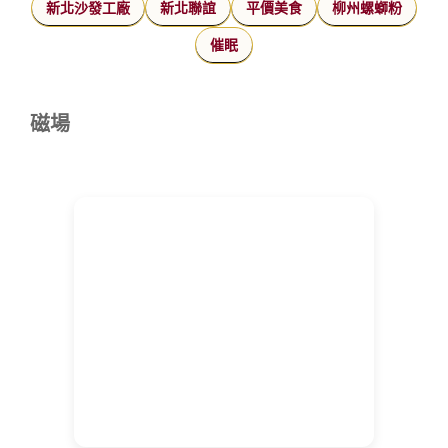
新北沙發工廠
新北聯誼
平價美食
柳州螺螄粉
催眠
磁場