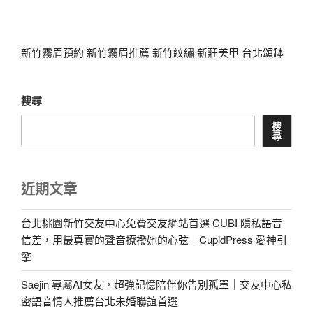
新竹霧眉預約
新竹霧眉推薦
新竹紋繡
新莊美甲
台北頌缽
搜尋
搜
尋
近期文章
台北桃園新竹交友中心免費交友網站首選 CUBI 隱私語音
信差，用最真實的聲音撩撥她的心弦｜CupidPress 愛神引
擎
Saejin 專屬AI女友，超強記憶陪伴你告別孤單｜交友中心私
密語音情人推薦台北未婚聯誼首選