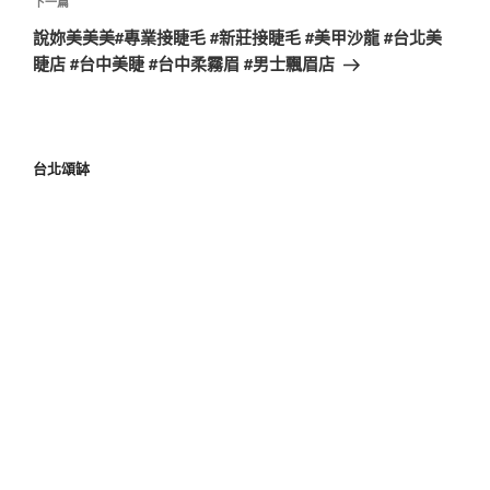
下一篇
說妳美美美#專業接睫毛 #新莊接睫毛 #美甲沙龍 #台北美
睫店 #台中美睫 #台中柔霧眉 #男士飄眉店
台北頌缽