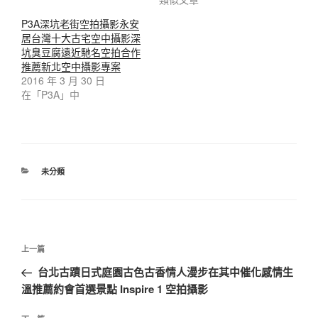
P3A深坑老街空拍攝影永安
居台灣十大古宅空中攝影深
坑臭豆腐遠近馳名空拍合作
推薦新北空中攝影專案
2016 年 3 月 30 日
在「P3A」中
未分類
上一篇
台北古蹟日式庭園古色古香情人漫步在其中催化感情生
溫推薦約會首選景點 Inspire 1 空拍攝影