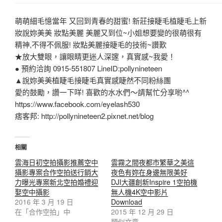
萌萌細毛憶當年 又回到青春的甜蜜! 新莊接睫毛植睫毛上新
妝說妳美美 妝點美麗 美麗又到位~小姐想要變的很萌很有
精神,不得不佩服! 妝點美麗接睫毛的技術~讚歎
★放大雙眼，讓眼睛更迷人深邃，真實感~我愛！
● 預約洽詢 0915-551807 LineID:pollynineteen
▲說妳美美植睫毛接睫毛真實感睫然不同粉絲團
愛的鼓勵，讚一下咩! 喜歡的水水們～請幫忙分享喲^^
https://www.facebook.com/eyelash530
痞客邦: http://pollynineteen2.pixnet.net/blog
相關
雲海日初空拍攝影推薦空中
雲霧之間夜都市繁華之美這
攝影專案合作空拍送行銷大
夜色有妳在身邊無限美好
力曝光專案新北空拍婚禮迎
DJI大疆創新Inspire 1空拍機
娶空中攝影
無人機4K空中影片
2016 年 3 月 19 日
Download
在「合作空拍」中
2015 年 12 月 29 日
類似文章