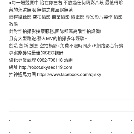
●每一場競賽中 陪在你左右 不放過任何精彩片段 最值得珍
藏的永遠無限 無價之寶展露無遺
婚禮攝錄影 空拍攝影 商業攝影 微電影 專案影片製作 攝影
教學
針對空拍攝影接案服務,團隊都屬高階空拍設備!
且有大型路跑.藝人MV的拍攝多年經驗~
創造 創新 創意 空拍攝影+免費不限時同步x5網路影音行銷
專案能獲得最佳的SEO視野
優化專業處理 0982-708118 洽詢
網址
http://robot.skyseo119.com
控神遙馬力團
https://www.facebook.com/djisky
新莊植睫毛
美睫教學
塑膠鋼模
室內裝潢
美睫課程
搬家價錢
室內設計
搬家
桃園搬家
台北飄眉
新北搬家
搬家費
搬廠房
搬家全省
搬家估價
新莊接睫毛
推薦搬家
美甲教學
鋼琴搬運
基隆搬家
桃園除毛
中和搬家
推薦搬家
裝潢
平價搬家
SEO
搬家費用
射出模具