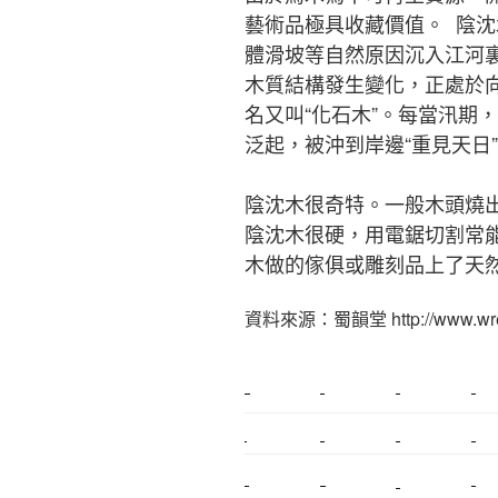
藝術品極具收藏價值。 陰
體滑坡等自然原因沉入江河
木質結構發生變化，正處於
名又叫“化石木”。每當汛期
泛起，被沖到岸邊“重見天日
陰沈木很奇特。一般木頭燒
陰沈木很硬，用電鋸切割常
木做的傢俱或雕刻品上了天
資料來源：蜀韻堂 http://www.wretc
新莊植睫毛
美睫教學
塑膠鋼模
室內裝潢
搬家
桃園搬家
台北飄眉
新北搬家
搬家估價
新莊接睫毛
推薦搬家
桃園除毛