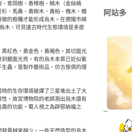
樹、青岡樹、香樟樹、楠木（金絲楠
阿站多
豆杉、馬桑、黃柳木、黃柏、槐木、檀
特徵的樹種才能形成烏木。在德陽市綿
大烏木，可見遠古時代生態環境是多麼
，黑紅色，黃金色，黃褐色。其切面光
達到鏡面光亮，有的烏木本質已近似紫
不生蟲，是製作藝術品、仿古傢俱的理
當時的生存環境破譯了三星堆出土了大
靈性，故宮博物院的老師測出烏木還有
益壽的功能。蜀人視之為辟邪納福之
開發量越來越少，一些天然造型的烏木