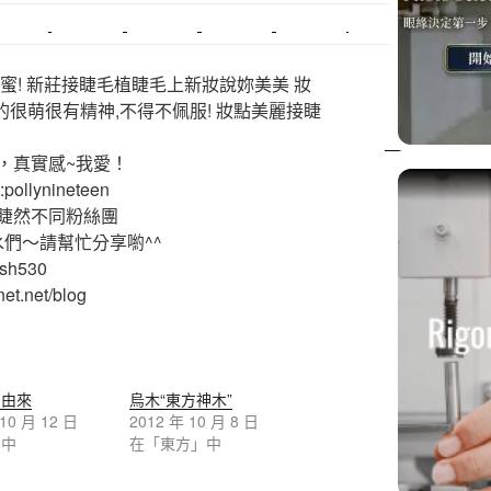
SEO
搬家費用
射出模具
系統家具
植睫
優良搬家
蜜! 新莊接睫毛植睫毛上新妝說妳美美 妝
的很萌很有精神,不得不佩服! 妝點美麗接睫
，真實感~我愛！
ollynineteen
睫然不同粉絲團
水們～請幫忙分享喲^^
ash530
et.net/blog
的由來
烏木“東方神木”
 10 月 12 日
2012 年 10 月 8 日
」中
在「東方」中