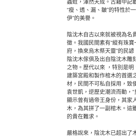
蟲蛀，渾然天成。古籍中記
“瘦、透、漏、皺”的特性於一
伊”的美譽。
陰沈木自古以來就被視為名
徵。我國民間素有“縱有珠寶
府，換來烏木祭天靈”的民
陰沈木傢俱及出自陰沈木雕
之物。歷代以來 ，特別是
建築宮殿和製作棺木的首選
材，民間不可私自採用，致
袁世凱，逆歷史潮流而動，“
顯示曾有過帝王身份，其家
木，為其拼了一副棺木。這
的貴在難求。
嚴格說來，陰沈木已超出了木