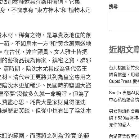
載個別樹種還具有藥用價值。它集
搜尋
身，不愧享有 “東方神木”和“植物木乃
貴木材，稀有之物，是尊貴及地位的象
一箱，不如烏木一方”和“黃金萬兩送地
近期文
諺。在古代，達官顯貴、文人雅士皆把
刻的藝術品視為傳家、鎮宅之寶，辟邪
台北桃園新竹交
明、清時期，陰沈木尤其成為各代帝王
語音信差，用
之材。清代帝王更將其列為皇室專用之
CupidPress
使陰沈木更加稀少。民國時的竊國大盜
Saejin 專
皇帝夢”沒做多久就一命嗚呼。但為了
中心私密語音
人費盡心思，耗費大量家財覓得陰沈
雖是歷史笑談，但從中也看出了陰沈木
男女聯誼約會新
線下530破盤
見你的愛人
頭的範圍，而應將之列為“珍寶”的範
內湖音樂教室