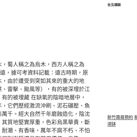
台北頌缽
木，蜀人稱之為烏木，西方人稱之為
久遠，據可考資料記載：遠古時期，原
木，由於遭受到突如其來的重大的地
洪、雷擊、颱風等），有的被深埋於江
，有的被埋藏 在缺氧的陰暗地層中，
年，它們歷經激流沖刷、泥石碾壓、魚
態萬千。經大自然千年磨蝕造化，陰沈
新竹霧眉預約
，其質地堅實厚重，色彩烏黑華貴，斷
頌缽
、耐潮、有香味，萬年不腐不朽、不怕