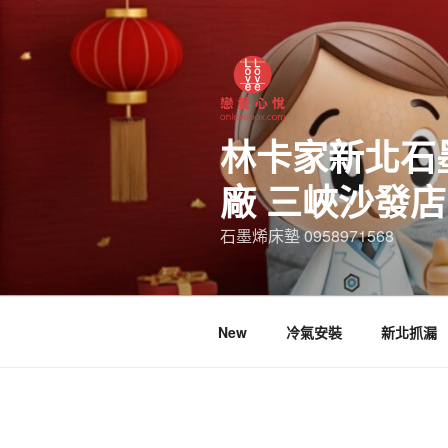
林卡家新北石
廠 三峽沙發
石墨烯床墊 0958971568
New
冷氣安裝
新北抓漏