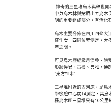
神奇的三星堆烏木與舉世聞
中ㄉ烏木林與挖掘出ㄉ烏木
明的重要組成部分，有活化
烏木主要分佈在四川四條大
樣作炭十四同位素測定，大
年之間。
可見烏木歷經歲月滄桑、飽
形狀怪異、古樸、典雅，儀
“東方神木”。
三星堆附近的古河床，是烏
學檢驗中心炭14測定，其烏木
種烏木距三星堆只有10公里