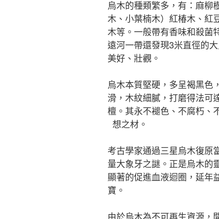
烏木的種類繁多，有：麻柳
木、小葉楠木）紅椿木、紅
木等。一般帶有香味和殺菌
遠河一帶還發現3米直徑的
美好、壯觀。
烏木本質堅硬，多呈褐黑色
滑，木紋細膩，打磨得法可
檀。其永不褪色、不腐朽、
想之材。
考古學家通過三星烏木復原
量大象牙之謎。正是烏木的
顯著的促進血液迴圈，延年
寶。
由於烏木為不可再生資源，