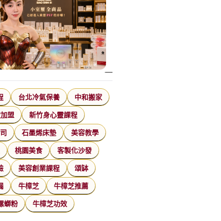
程
台北冷氣保養
中和搬家
飲加盟
新竹身心靈課程
公司
石墨烯床墊
美容教學
家
桃園美食
客製化沙發
臉
美容創業課程
頌缽
漏
牛樟芝
牛樟芝推薦
螺螄粉
牛樟芝功效