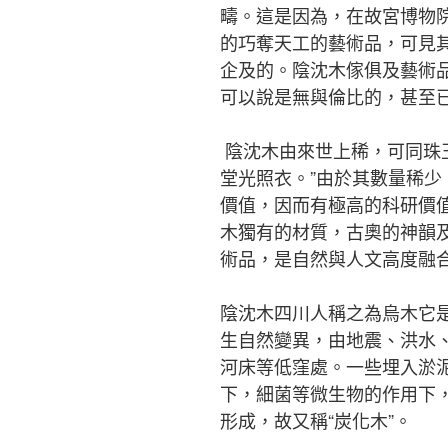
疇。這是因為，在故宮博物院
的巧奪天工的藝術品，可見
企及的。陰沈木傢俱及藝術
可以說是無與倫比的，甚至
陰沈木由來世上稀，可同珠
堂光照衣。”由於其數量稀
價值，因而有極高的科研價
木獨有的材質，古奧的神韻
術品，是自然與人文高度融
陰沈木四川人稱之為烏木它
生自然變異，由地震、洪水
河床等低窪處。一些埋入淤
下，細菌等微生物的作用下
形成，故又稱“炭化木”。