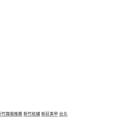
新竹霧眉推薦
新竹紋繡
新莊美甲
台北