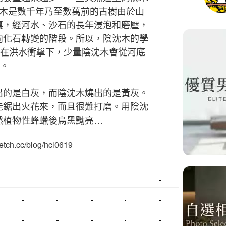
沈木是數千年乃至數萬前的古樹由於山
裏，經河水、沙石的長年浸泡和磨壓，
向化石轉變的階段。所以，陰沈木的學
，在洪水衝擊下，少量陰沈木會從河底
”。
出的是白灰，而陰沈木燒出的是黃灰。
能鋸出火花來，而且很難打磨。用陰沈
然植物性蜂蠟後烏黑黝亮…
h.cc/blog/hcl0619
美睫課程
搬家價錢
室內設計
飄眉接睫
桃園美睫
台北搬家
搬家費
搬廠房
搬家全省
壓鑄
甲級營造
營造廠
美甲教學
鋼琴搬運
基隆搬家
美甲
金庫搬運
板橋搬家