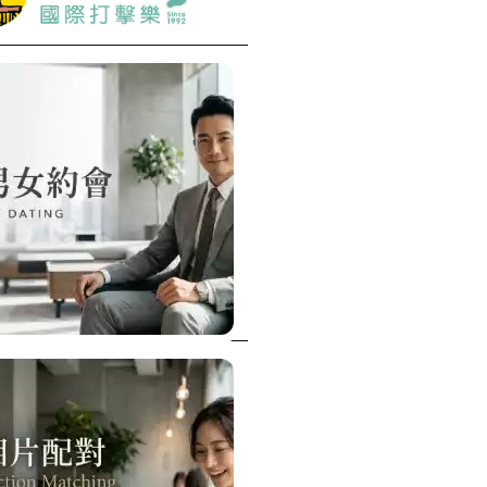
特殊搬運
指甲彩繪
美甲課程