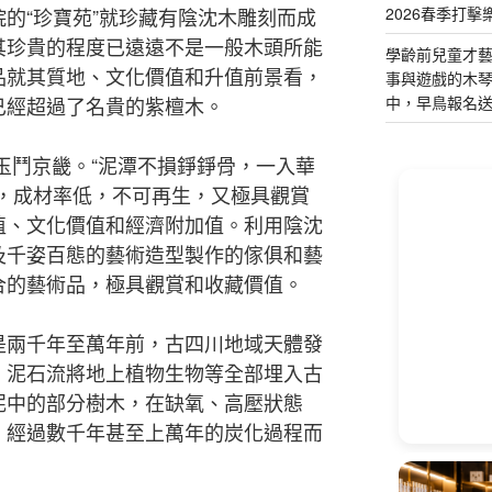
2026春季打擊
的“珍寶苑”就珍藏有陰沈木雕刻而成
其珍貴的程度已遠遠不是一般木頭所能
學齡前兒童才
品就其質地、文化價值和升值前景看，
事與遊戲的木
中，早鳥報名
已經超過了名貴的紫檀木。
玉鬥京畿。“泥潭不損錚錚骨，一入華
少，成材率低，不可再生，又極具觀賞
值、文化價值和經濟附加值。利用陰沈
及千姿百態的藝術造型製作的傢俱和藝
合的藝術品，極具觀賞和收藏價值。
是兩千年至萬年前，古四川地域天體發
、泥石流將地上植物生物等全部埋入古
泥中的部分樹木，在缺氧、高壓狀態
，經過數千年甚至上萬年的炭化過程而