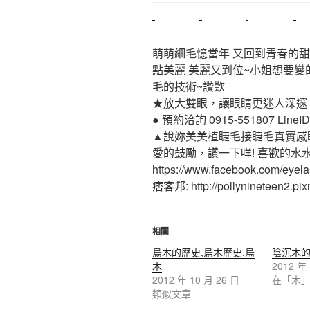
中和搬家
推薦搬家
裝潢
平價搬家
萌萌細毛憶當年 又回到青春的甜
點美麗 美麗又到位~小姐想要變
毛的技術~讚歎
★放大雙眼，讓眼睛更迷人深邃
● 預約洽詢 0915-551807 LineID:p
▲說妳美美植睫毛接睫毛真實感
愛的鼓勵，讚一下咩! 喜歡的水
https://www.facebook.com/eyel
痞客邦: http://pollynineteen2.pixn
相關
烏木的歷史,烏木歷史,烏
陰沉木
木
2012 年
2012 年 10 月 26 日
在「木
類似文章