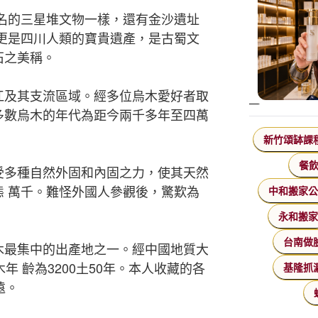
名的三星堆文物一樣，還有金沙遺址
.更是四川人類的寶貴遺產，是古蜀文
石之美稱。
江及其支流區域。經多位烏木愛好者取
多數烏木的年代為距今兩千多年至四萬
新竹頌缽課
餐
受多種自然外固和內固之力，使其天然
態 萬千。難怪外國人參觀後，驚歎為
中和搬家
永和搬
台南做
木最集中的出產地之一。經中國地質大
年 齡為3200土50年。本人收藏的各
基隆抓
遠。