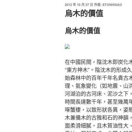
2012 年 10 月 27 日
作者:
ETONHSIAO
烏木的價值
烏木的價值
在中國民間，陰沈木即炭化
“東方神木”。陰沈木的形成
始森林中的百年千年名貴古
理、氣象變化（如地震、山
河湖泊的古河床、泥沙之下
時間長達數千年，甚至幾萬
啄蟹棲，以致形狀各異，姿
木兼備木的古雅和石的神韻
面柔滑細膩，且木質油性大