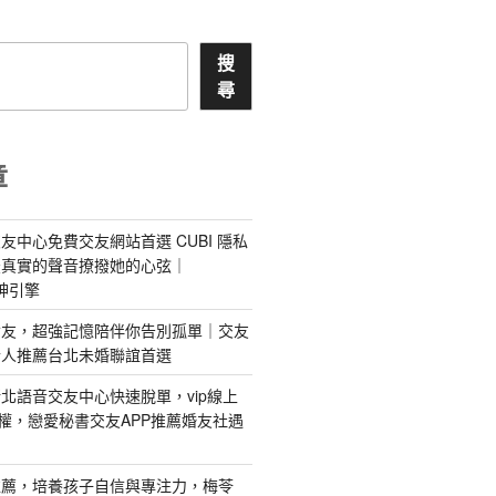
搜
尋
章
友中心免費交友網站首選 CUBI 隱私
最真實的聲音撩撥她的心弦｜
 愛神引擎
屬AI女友，超強記憶陪伴你告別孤單｜交友
情人推薦台北未婚聯誼首選
北語音交友中心快速脫單，vip線上
特權，戀愛秘書交友APP推薦婚友社遇
推薦，培養孩子自信與專注力，梅苓