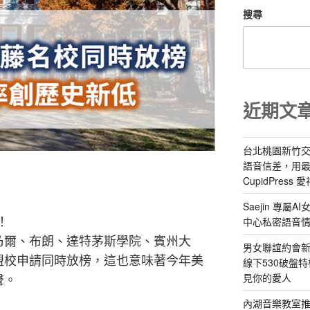
搜尋
近期文
台北桃園新竹交
語音信差，用
CupidPress
Saejin 專
中心私密語音
！
乃爾、布朗、達特茅斯學院、賓州大
男女聯誼約會新
盟校申請同時放榜，這也意味著今年美
線下530破盤
見你的愛人
聲。
內湖音樂教室