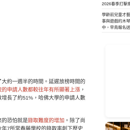
2026春季打擊
學齡前兒童才
事與遊戲的木
中，早鳥報名
了大約一週半的時間。延遲放榜時間的
校的申請人數都較往年有所顯著上漲
，
增長了約51%，哈佛大學的申請人數
來的恐怕就是
錄取難度的增加
。除了尚
今年7所常春藤學校的錄取率創下歷史