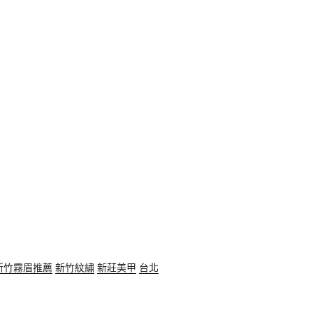
新竹霧眉推薦
新竹紋繡
新莊美甲
台北