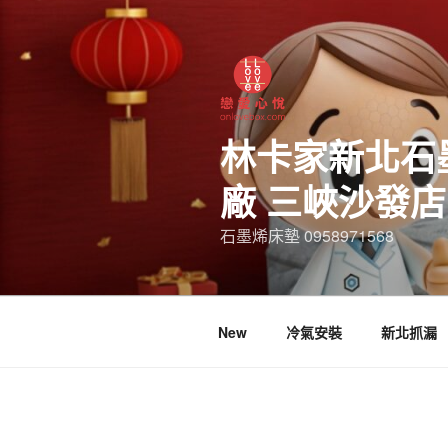
林卡家新北石
廠 三峽沙發
石墨烯床墊 0958971568
New
冷氣安裝
新北抓漏