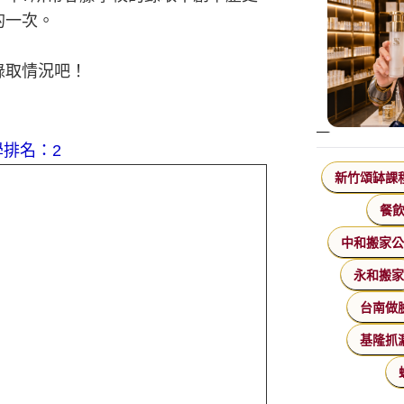
的一次。
錄取情況吧！
排名：2
新竹頌缽課
餐
中和搬家
永和搬
台南做
基隆抓