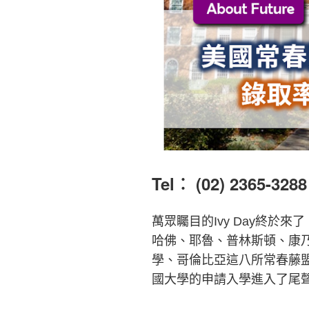
Tel︰ (02) 2365-3288
萬眾矚目的Ivy Day終於來了
哈佛、耶魯、普林斯頓、康
學、哥倫比亞這八所常春藤
國大學的申請入學進入了尾