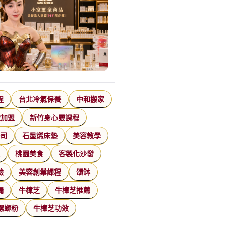
程
台北冷氣保養
中和搬家
飲加盟
新竹身心靈課程
公司
石墨烯床墊
美容教學
家
桃園美食
客製化沙發
臉
美容創業課程
頌缽
漏
牛樟芝
牛樟芝推薦
螺螄粉
牛樟芝功效