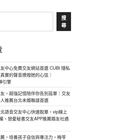
搜
尋
章
友中心免費交友網站首選 CUBI 隱私
最真實的聲音撩撥她的心弦｜
 愛神引擎
屬AI女友，超強記憶陪伴你告別孤單｜交友
情人推薦台北未婚聯誼首選
北語音交友中心快速脫單，vip線上
特權，戀愛秘書交友APP推薦婚友社遇
推薦，培養孩子自信與專注力，梅苓