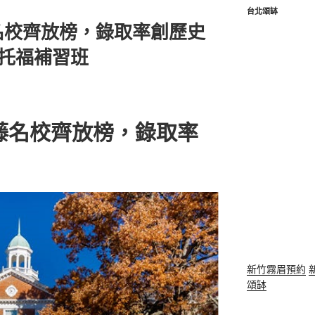
台北頌缽
名校齊放榜，錄取率創歷史
#托福補習班
藤名校齊放榜，錄取率
新竹霧眉預約
頌缽