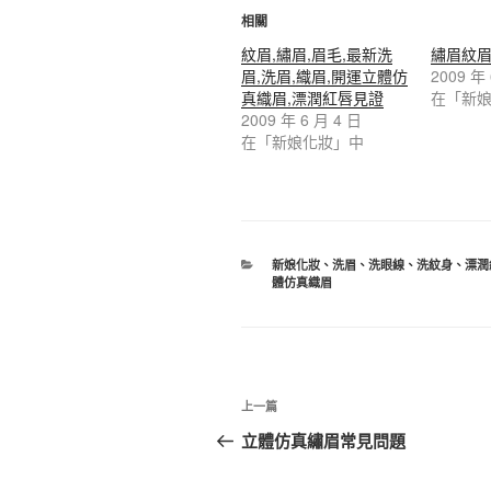
相關
紋眉,繡眉,眉毛,最新洗
繡眉紋
眉,洗眉,織眉,開運立體仿
2009 年
真織眉,漂潤紅唇見證
在「新
2009 年 6 月 4 日
在「新娘化妝」中
新娘化妝
、
洗眉
、
洗眼線
、
洗紋身
、
漂潤
體仿真織眉
上一篇
立體仿真繡眉常見問題