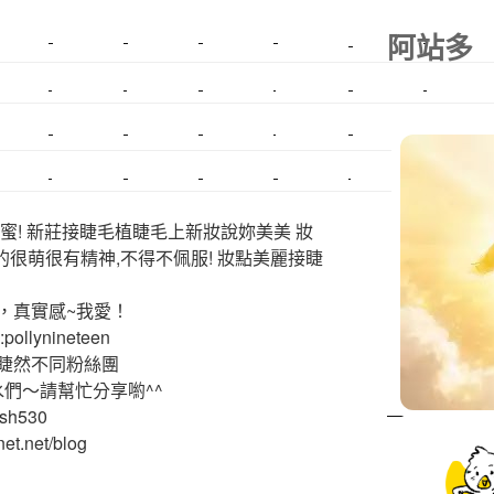
阿站多
美睫課程
搬家價錢
室內設計
飄眉接睫
桃園美睫
台北搬家
搬家費
搬廠房
搬家全省
壓鑄
甲級營造
營造廠
美甲教學
鋼琴搬運
基隆搬家
美甲
金庫搬運
板橋搬家
SEO
搬家費用
射出模具
系統家具
植睫
優良搬家
蜜! 新莊接睫毛植睫毛上新妝說妳美美 妝
的很萌很有精神,不得不佩服! 妝點美麗接睫
，真實感~我愛！
ollynineteen
睫然不同粉絲團
水們～請幫忙分享喲^^
ash530
et.net/blog