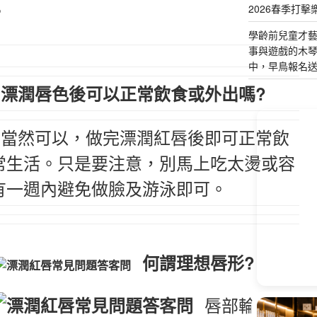
。
2026春季打擊
學齡前兒童才
事與遊戲的木
中，早鳥報名
漂潤唇色後可以正常飲食或外出嗎?
當然可以，做完漂潤紅唇後即可正常飲
常生活。只是要注意，別馬上吃太燙或容
有一週內避免做臉及游泳即可。
何謂理想唇形?
唇部輪廓清