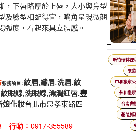
晰，下唇略厚於上唇，大小與鼻型、眼
型及臉型相配得宜，嘴角呈現微翹、上
揚弧度，看起來具立體感。
新竹頌缽課
餐
紋眉,繡眉,洗眉,紋
術
中和搬家
服務項目 :
紋眼線,洗眼線,漂潤紅唇,
豐
永和搬
台北市忠孝東路四
新娘化妝
台南做
基隆抓
208 行動
：
0917-355589