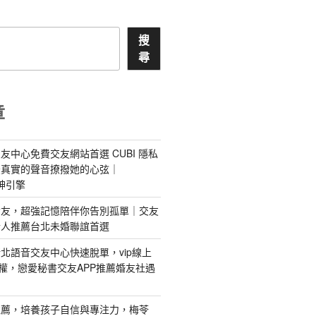
搜
尋
章
友中心免費交友網站首選 CUBI 隱私
最真實的聲音撩撥她的心弦｜
 愛神引擎
屬AI女友，超強記憶陪伴你告別孤單｜交友
情人推薦台北未婚聯誼首選
北語音交友中心快速脫單，vip線上
特權，戀愛秘書交友APP推薦婚友社遇
推薦，培養孩子自信與專注力，梅苓