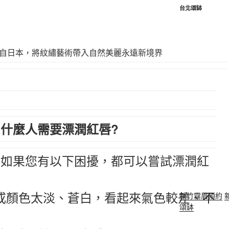
台北頌缽
什麼人需要漂潤紅唇?
如果您有以下困擾，都可以嘗試漂潤紅
黑或顏色太淡、蒼白，看起來氣色較差、不
新竹霧眉預約
頌缽