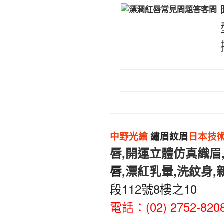
中野光繪
繡眉紋眉
日本技
唇,開運立體仿真織眉,
唇
,漂紅乳暈,洗紋身,
段112號8樓之10
電話
：
(02) 2752-8