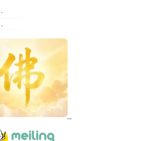
特殊搬運
指甲彩繪
美甲課程
塑膠模具