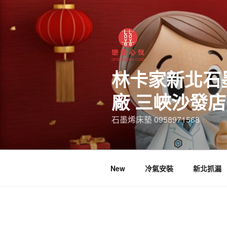
林卡家新北石
廠 三峽沙發
石墨烯床墊 0958971568
New
冷氣安裝
新北抓漏