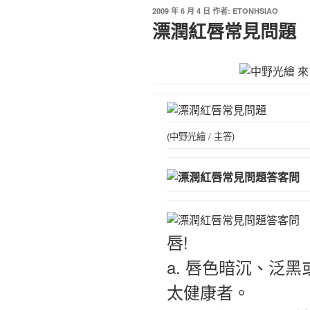
2009 年 6 月 4 日
作者:
ETONHSIAO
漂潤紅唇常見問題
(中野光繪 / 主答)
唇!
a. 唇色暗沉、泛
太健康者。