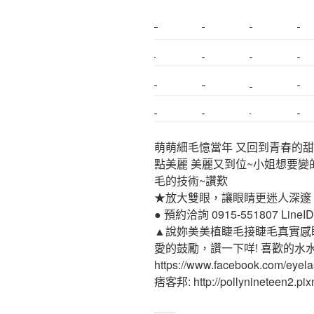
新莊植睫毛
美睫教學
塑膠鋼模
室內裝潢
搬家
桃園搬家
台北飄眉
新北搬家
搬家估價
新莊接睫毛
推薦搬家
桃園除毛
中和搬家
推薦搬家
裝潢
平價搬家
萌萌細毛憶當年 又回到青春的甜
點美麗 美麗又到位~小姐想要變
毛的技術~讚歎
★放大雙眼，讓眼睛更迷人深邃
● 預約洽詢 0915-551807 LineID:p
▲說妳美美植睫毛接睫毛真實感
愛的鼓勵，讚一下咩! 喜歡的水
https://www.facebook.com/eyel
痞客邦: http://pollynineteen2.pixn