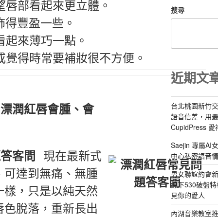
希望唇部看起來更立體。
搜尋
修飾得豐盈一些。
望看起來薄巧一點。
，或覺得時常要補妝很不方便。
近期文
漂潤紅唇會腫、會
台北桃園新竹交
語音信差，用
CupidPress
Saejin 專
現在最新式
中心私密語音
、可達到無痛、無腫
男女聯誼約會新
線下530破盤
一樣，只是以純天然
見你的愛人
唇色脫落，重新長出
內湖音樂教室