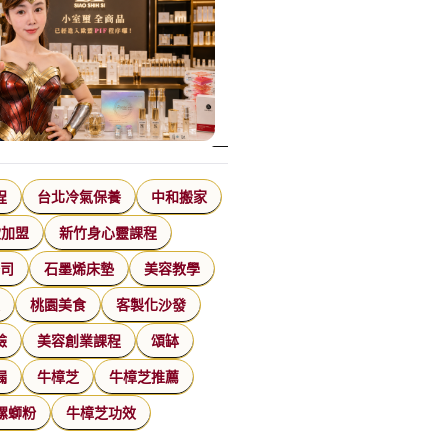
程
台北冷氣保養
中和搬家
飲加盟
新竹身心靈課程
公司
石墨烯床墊
美容教學
家
桃園美食
客製化沙發
臉
美容創業課程
頌缽
漏
牛樟芝
牛樟芝推薦
螺螄粉
牛樟芝功效