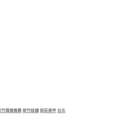
新竹霧眉推薦
新竹紋繡
新莊美甲
台北