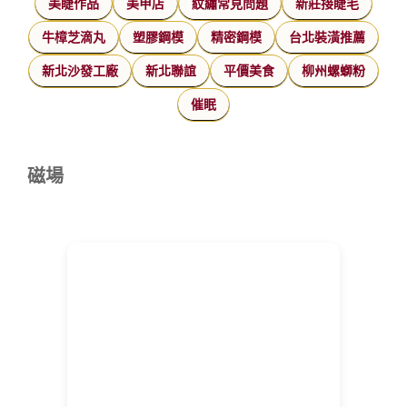
美睫作品
美甲店
紋繡常見問題
新莊接睫毛
牛樟芝滴丸
塑膠鋼模
精密鋼模
台北裝潢推薦
新北沙發工廠
新北聯誼
平價美食
柳州螺螄粉
催眠
磁場