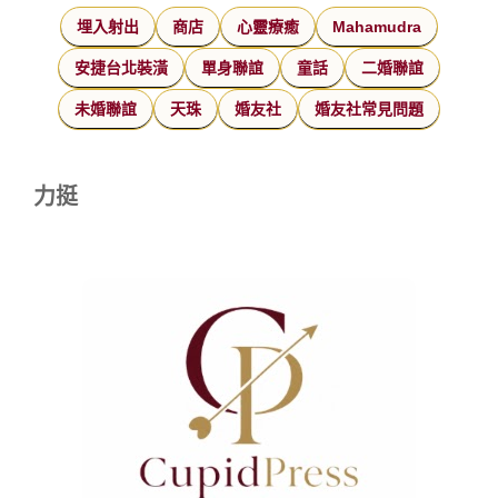
埋入射出
商店
心靈療癒
Mahamudra
安捷台北裝潢
單身聯誼
童話
二婚聯誼
未婚聯誼
天珠
婚友社
婚友社常見問題
力挺