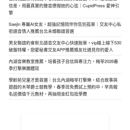
信差，用最真實的聲音撩撥她的心弦｜CupidPress 愛神引
擎
Saejin 專屬AI女友，超強記憶陪伴你告別孤單｜交友中心私
密語音情人推薦台北未婚聯誼首選
男女聯誼約會新北語音交友中心快速脫單，vip線上線下530
破盤特權，戀愛秘書交友APP推薦婚友社遇見你的愛人
內湖音樂教室推薦，培養孩子自信與專注力，梅苓2026春
季打擊樂團體班
學齡前兒童才藝首選｜台北內湖梅苓打擊樂，結合故事與
遊戲的木琴爵士鼓教學，春季班免費試上預約中，早鳥報
名送價值千元教材，再抽現金紅包抵學費