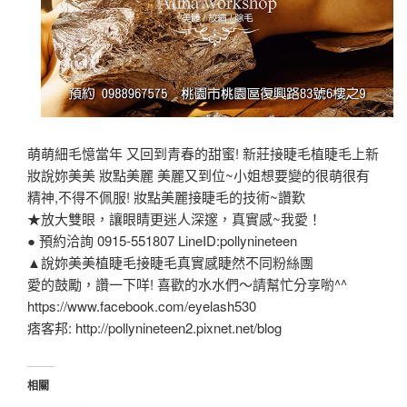
萌萌細毛憶當年 又回到青春的甜蜜! 新莊接睫毛植睫毛上新
妝說妳美美 妝點美麗 美麗又到位~小姐想要變的很萌很有
精神,不得不佩服! 妝點美麗接睫毛的技術~讚歎
★放大雙眼，讓眼睛更迷人深邃，真實感~我愛！
● 預約洽詢 0915-551807 LineID:pollynineteen
▲說妳美美植睫毛接睫毛真實感睫然不同粉絲團
愛的鼓勵，讚一下咩! 喜歡的水水們～請幫忙分享喲^^
https://www.facebook.com/eyelash530
痞客邦: http://pollynineteen2.pixnet.net/blog
相關