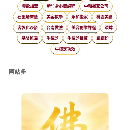
餐飲加盟
新竹身心靈課程
中和搬家公司
石墨烯床墊
美容教學
永和搬家
桃園美食
客製化沙發
台南做臉
美容創業課程
頌缽
基隆抓漏
牛樟芝
牛樟芝推薦
螺螄粉
牛樟芝功效
阿站多