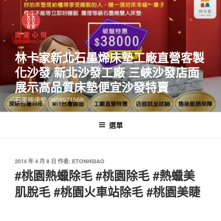
林卡家新北石墨烯床墊工廠直營客製
化沙發 新北沙發工廠 三峽沙發店面
展示高品質床墊便宜沙發特賣
石墨烯床墊 0958971568
選單
2014 年 4 月 8 日
作者:
ETONHSIAO
#桃園熱蠟除毛 #桃園除毛 #熱蠟美
肌脫毛 #桃園火車站除毛 #桃園美睫