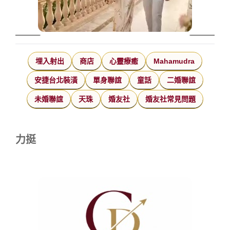
埋入射出
商店
心靈療癒
Mahamudra
安捷台北裝潢
單身聯誼
童話
二婚聯誼
未婚聯誼
天珠
婚友社
婚友社常見問題
力挺