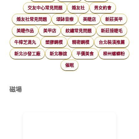
交友中心常見問題
婚友社
男女約會
婚友社常見問題
頌缽音療
美睫店
新莊美甲
美睫作品
美甲店
紋繡常見問題
新莊接睫毛
牛樟芝滴丸
塑膠鋼模
精密鋼模
台北裝潢推薦
新北沙發工廠
新北聯誼
平價美食
柳州螺螄粉
催眠
磁場