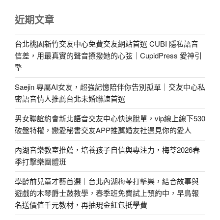
近期文章
台北桃園新竹交友中心免費交友網站首選 CUBI 隱私語音
信差，用最真實的聲音撩撥她的心弦｜CupidPress 愛神引
擎
Saejin 專屬AI女友，超強記憶陪伴你告別孤單｜交友中心私
密語音情人推薦台北未婚聯誼首選
男女聯誼約會新北語音交友中心快速脫單，vip線上線下530
破盤特權，戀愛秘書交友APP推薦婚友社遇見你的愛人
內湖音樂教室推薦，培養孩子自信與專注力，梅苓2026春
季打擊樂團體班
學齡前兒童才藝首選｜台北內湖梅苓打擊樂，結合故事與
遊戲的木琴爵士鼓教學，春季班免費試上預約中，早鳥報
名送價值千元教材，再抽現金紅包抵學費