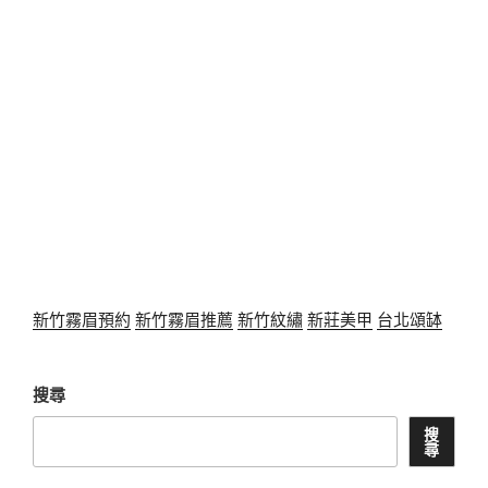
新竹霧眉預約
新竹霧眉推薦
新竹紋繡
新莊美甲
台北頌缽
搜尋
搜
尋