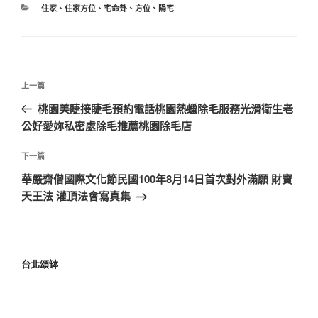
住家
、
住家方位
、
宅命卦
、
方位
、
陽宅
上一篇
桃園美睫接睫毛預約電話桃園熱蠟除毛服務光滑衛生老
公好愛妳私密處除毛推薦桃園除毛店
下一篇
華嚴齋僧國際文化節民國100年8月14日首次對外滿願 財寶
天王法 灌頂法會寫真集
台北頌缽