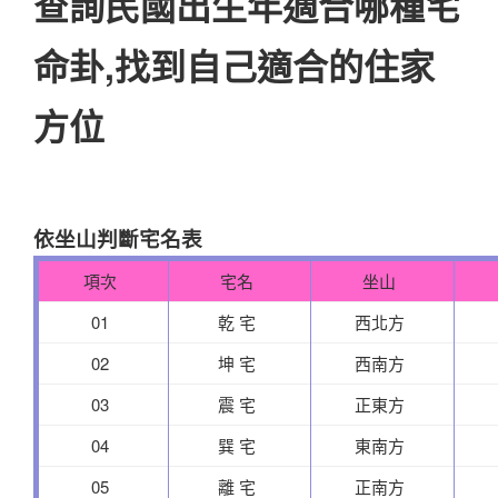
查詢民國出生年適合哪種宅
命卦,找到自己適合的住家
方位
依坐山判斷宅名表
項次
宅名
坐山
01
乾 宅
西北方
02
坤 宅
西南方
03
震 宅
正東方
04
巽 宅
東南方
05
離 宅
正南方