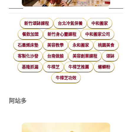
新竹頌缽課程
台北冷氣保養
中和搬家
餐飲加盟
新竹身心靈課程
中和搬家公司
石墨烯床墊
美容教學
永和搬家
桃園美食
客製化沙發
台南做臉
美容創業課程
頌缽
基隆抓漏
牛樟芝
牛樟芝推薦
螺螄粉
牛樟芝功效
阿站多