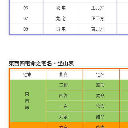
06
坎 宅
正北方
07
兌 宅
正西方
08
艮 宅
東北方
東西四宅命之宅名、坐山表
宅命
紫白
宅名
三碧
震命
東
四綠
巽命
四
一白
坎命
命
九紫
離命
六白
乾命