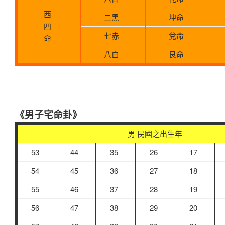
西
二黑
坤命
四
七赤
兌命
命
八白
艮命
《男子宅命卦》
男 民國之出生年
53
44
35
26
17
54
45
36
27
18
55
46
37
28
19
56
47
38
29
20