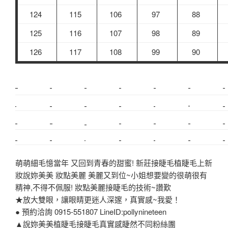
124
115
106
97
88
125
116
107
98
89
126
117
108
99
90
新莊植睫毛
美睫教學
塑膠鋼模
室內裝潢
美睫課程
搬家價錢
室內設計
搬廠房
搬家
桃園搬家
台北飄眉
新北搬家
搬家費
搬家全省
搬家估價
新莊接睫毛
推薦搬家
美甲教學
鋼琴搬運
基隆搬家
桃園除毛
中和搬家
推薦搬家
裝潢
平價搬家
SEO
搬家費用
射出模具
萌萌細毛憶當年 又回到青春的甜蜜! 新莊接睫毛植睫毛上新
妝說妳美美 妝點美麗 美麗又到位~小姐想要變的很萌很有
精神,不得不佩服! 妝點美麗接睫毛的技術~讚歎
★放大雙眼，讓眼睛更迷人深邃，真實感~我愛！
● 預約洽詢 0915-551807 LineID:pollynineteen
▲說妳美美植睫毛接睫毛真實感睫然不同粉絲團