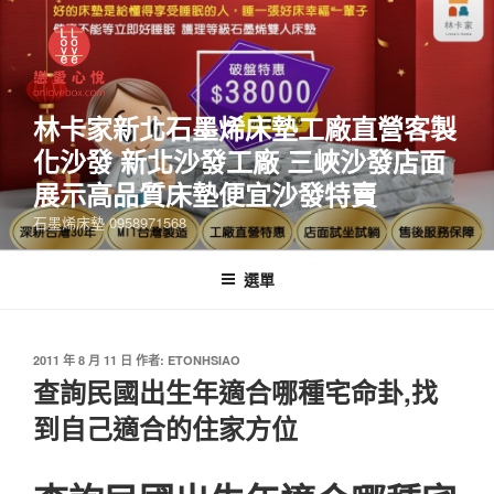
林卡家新北石墨烯床墊工廠直營客製
化沙發 新北沙發工廠 三峽沙發店面
展示高品質床墊便宜沙發特賣
石墨烯床墊 0958971568
選單
2011 年 8 月 11 日
作者:
ETONHSIAO
查詢民國出生年適合哪種宅命卦,找
到自己適合的住家方位