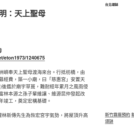
台北頌缽
神明：天上聖母
母
net/eton1973/1240675
洲嶼奉天上聖母渡海來台。行抵枋橋，由
募經費，築一小廟，曰「慈惠宮」安置天
年)後鑑於廟宇草葺，難耐經年累月之風雨侵
富林本源之孫子輩維讓、維源昆仲發起改
年竣工，奠定宏構基礎。
新竹霧眉預約
總理林新傳先生為恢宏宮宇氣勢，將屋頂升高
頌缽