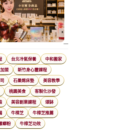
程
台北冷氣保養
中和搬家
飲加盟
新竹身心靈課程
公司
石墨烯床墊
美容教學
家
桃園美食
客製化沙發
臉
美容創業課程
頌缽
漏
牛樟芝
牛樟芝推薦
螺螄粉
牛樟芝功效