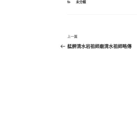
未分類
上一篇
艋舺清水岩祖師廟清水祖師略傳