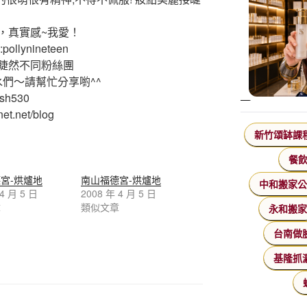
，真實感~我愛！
ollynineteen
睫然不同粉絲團
水們～請幫忙分享喲^^
ash530
et.net/blog
新竹頌缽課
餐
宮-烘爐地
南山福德宮-烘爐地
中和搬家
 4 月 5 日
2008 年 4 月 5 日
章
類似文章
永和搬
台南做
基隆抓