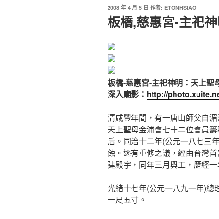
2008 年 4 月 5 日
作者:
ETONHSIAO
板橋,慈惠宮-主祀
板橋-慈惠宮-主祀神明：天上聖
深入廟影：
http://photo.xuite.
清咸豐年間，有一唐山師父自湄
天上聖母金浦會七十二位會員籌
后。同治十二年(公元一八七三
蝕。逐有重修之議，經由台灣首
建殿宇，同年三月興工，歷經一
光緒十七年(公元一八九一年)
一尺五寸。