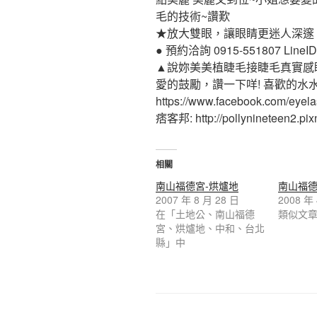
毛的技術~讚歎
★放大雙眼，讓眼睛更迷人深邃
● 預約洽詢 0915-551807 LineID:p
▲說妳美美植睫毛接睫毛真實感
愛的鼓勵，讚一下咩! 喜歡的水
https://www.facebook.com/eyel
痞客邦: http://pollynineteen2.pixn
相關
南山福德宮-烘爐地
南山福德
2007 年 8 月 28 日
2008 年
在「土地公、南山福德
類似文
宮、烘爐地、中和、台北
縣」中