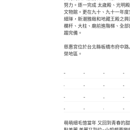
努力。逐一完成 太歲殿、光明
文物館。更在九十、九十一年度
細琢，新潮雅緻和地藏王殿之興
欄杆、大柱、廟前進階梯、全部
趨完備。
慈惠宮位於台北縣板橋市府中路
榮地區。
新莊植睫毛
美睫教學
塑膠鋼模
室內裝潢
搬家
桃園搬家
台北飄眉
新北搬家
搬家估價
新莊接睫毛
推薦搬家
桃園除毛
中和搬家
推薦搬家
裝潢
平價搬家
萌萌細毛憶當年 又回到青春的甜
點美麗 美麗又到位~小姐想要變