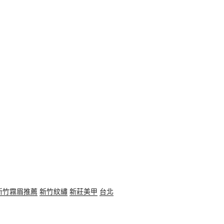
新竹霧眉推薦
新竹紋繡
新莊美甲
台北