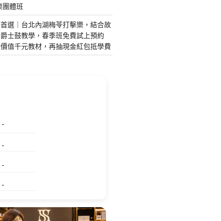
樂團體班
藝首選｜台北內湖梅苓打擊樂，結合故
琴爵士鼓教學，春季班免費試上預約
送價值千元教材，再抽現金紅包抵學費
特殊搬運
指甲彩繪
美甲課程
塑膠模具