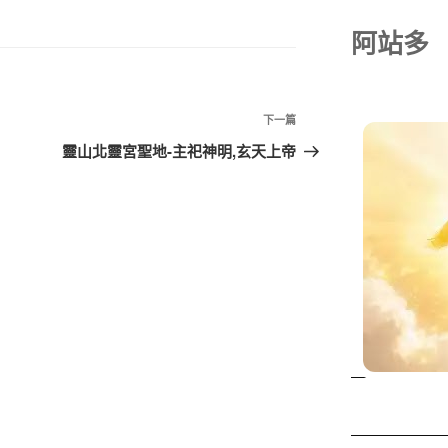
阿站多
下一篇
靈山北靈宮聖地-主祀神明,玄天上帝