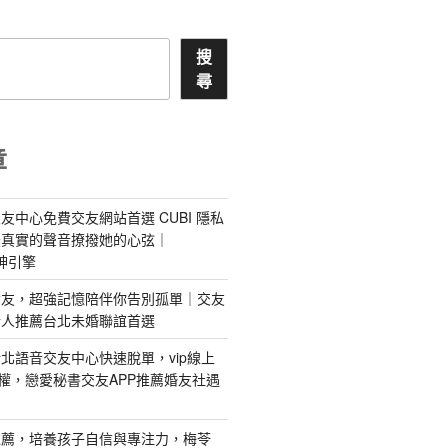
搜
尋
章
友中心免費交友網站首選 CUBI 隱私
最真實的聲音撩撥她的心弦｜
 愛神引擎
屬AI女友，超強記憶陪伴你告別孤單｜交友
情人推薦台北未婚聯誼首選
北語音交友中心快速脫單，vip線上
特權，戀愛秘書交友APP推薦婚友社遇
推薦，培養孩子自信與專注力，梅苓