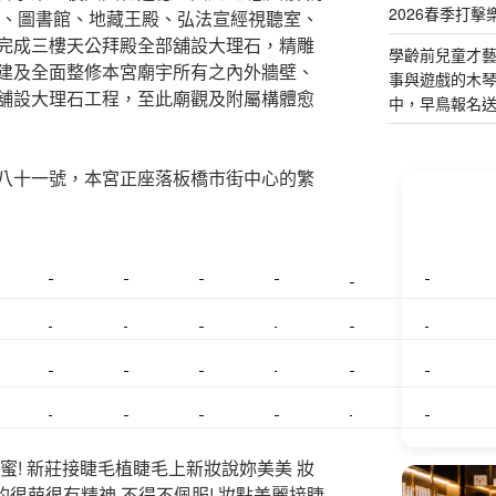
2026春季打擊
殿、圖書館、地藏王殿、弘法宣經視聽室、
完成三樓天公拜殿全部舖設大理石，精雕
學齡前兒童才
建及全面整修本宮廟宇所有之內外牆壁、
事與遊戲的木
舖設大理石工程，至此廟觀及附屬構體愈
中，早鳥報名
八十一號，本宮正座落板橋市街中心的繁
美睫課程
搬家價錢
室內設計
飄眉接睫
桃園美睫
台北搬家
搬家費
搬廠房
搬家全省
壓鑄
甲級營造
營造廠
美甲教學
鋼琴搬運
基隆搬家
美甲
金庫搬運
板橋搬家
SEO
搬家費用
射出模具
系統家具
植睫
優良搬家
蜜! 新莊接睫毛植睫毛上新妝說妳美美 妝
的很萌很有精神,不得不佩服! 妝點美麗接睫