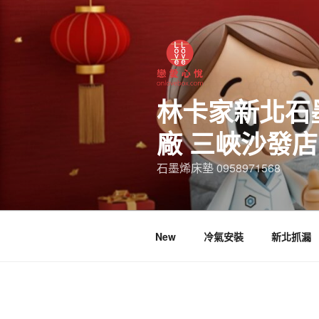
林卡家新北石
廠 三峽沙發
石墨烯床墊 0958971568
New
冷氣安裝
新北抓漏