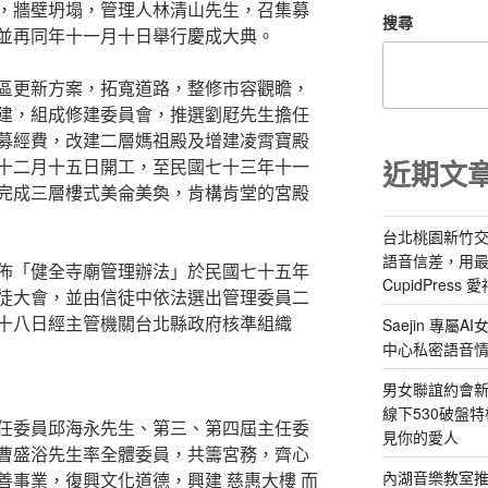
，牆壁坍塌，管理人林清山先生，召集募
搜尋
並再同年十一月十日舉行慶成大典。
區更新方案，拓寬道路，整修市容觀瞻，
建，組成修建委員會，推選劉屘先生擔任
募經費，改建二層媽祖殿及增建凌霄寶殿
近期文
十二月十五日開工，至民國七十三年十一
完成三層樓式美侖美奐，肯構肯堂的宮殿
台北桃園新竹交
語音信差，用
佈「健全寺廟管理辦法」於民國七十五年
CupidPress
徒大會，並由信徒中依法選出管理委員二
十八日經主管機關台北縣政府核準組織
Saejin 專
中心私密語音
男女聯誼約會新
線下530破盤
任委員邱海永先生、第三、第四屆主任委
見你的愛人
曹盛浴先生率全體委員，共籌宮務，齊心
內湖音樂教室
善事業，復興文化道德，興建 慈惠大樓 而