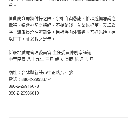
怠。
值此簡介即將付梓之際，余雖自顧愚庸，惟以近懍邪說之
囂張，遠悲神契之將絕，不揣疏淺，匆匆以捉筆，爰謹為
序，漏乖掛訛在所難免，尚祈海內外賢達、吾道先進，有
以匡正，並以教之是幸。
新莊地藏庵管理委員會 主任委員陳明宗謹識
中華民國 八十九年 三月 歲次 庚辰 花 月吉 旦
廟址：台北縣新莊市中正路八四號
電話：886-2-29936774
886-2-29916678
886-2-29936810
新莊植睫毛
美睫教學
塑膠鋼模
室內裝潢
美睫課程
搬家價錢
室內設計
搬家
桃園搬家
台北飄眉
新北搬家
搬家費
搬廠房
搬家全省