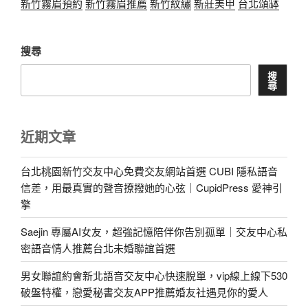
新竹霧眉預約
新竹霧眉推薦
新竹紋繡
新莊美甲
台北頌缽
搜尋
搜
尋
近期文章
台北桃園新竹交友中心免費交友網站首選 CUBI 隱私語音
信差，用最真實的聲音撩撥她的心弦｜CupidPress 愛神引
擎
Saejin 專屬AI女友，超強記憶陪伴你告別孤單｜交友中心私
密語音情人推薦台北未婚聯誼首選
男女聯誼約會新北語音交友中心快速脫單，vip線上線下530
破盤特權，戀愛秘書交友APP推薦婚友社遇見你的愛人