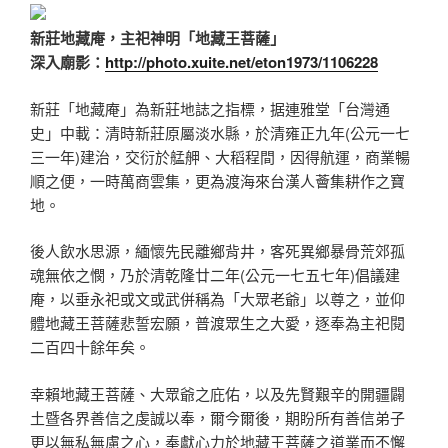
新莊地藏庵，主祀神明「地藏王菩薩」
深入廟影：
http://photo.xuite.net/eton1973/1106228
新莊「地藏庵」為新莊地誌之指標，据連雅堂「台灣通
史」中載：清時新莊原屬淡水縣，於清雍正九年(公元一七
三一年)建治，交衍於艋舺、大稻程間，因得航運，商業暢
順之便，一時萬商雲集，更為渡海來台漢人薈集耕作之寶
地。
後人飲水思源，緬懷先民離鄉背井，客死異鄉暴骨荒郊孤
魂無依之憫，乃於清乾隆廿二年(公元一七五七年)倡議建
庵，以垂永祀或文或武併稱為「大眾老爺」以尊之，並仰
體地藏王菩薩悲誓宏願，普渡眾生之大愛，逐奉為主祀閱
二百四十餘年矣。
幸賴地藏王菩薩、大眾爺之庇佑，以及先賢艱辛的開疆闢
土暨各界善信之虔誠以奉，爾今爾後，期盼所有善信弟子
更以無私無慮之心，奉獻心力於地藏王菩薩之道業而不懈