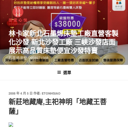
林卡家新北石墨烯床墊工廠直營客製
化沙發 新北沙發工廠 三峽沙發店面
展示高品質床墊便宜沙發特賣
石墨烯床墊 0958971568
選單
2008 年 4 月 5 日
作者:
ETONHSIAO
新莊地藏庵,主祀神明「地藏王菩
薩」