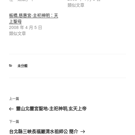
類似文章
板橋,慈惠宮-主祀神明：天
上聖母
2008 年 4 月 5 日
類似文章
未分類
上一篇
靈山北靈宮聖地-主祀神明,玄天上帝
下一篇
台北縣三峽長福巖清水祖師公 簡介