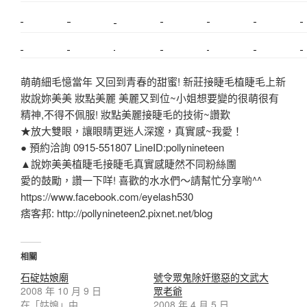
搬家估價
新莊接睫毛
推薦搬家
美甲教學
鋼琴搬運
基隆搬家
桃園除毛
中和搬家
推薦搬家
裝潢
平價搬家
SEO
搬家費用
射出模具
萌萌細毛憶當年 又回到青春的甜蜜! 新莊接睫毛植睫毛上新
妝說妳美美 妝點美麗 美麗又到位~小姐想要變的很萌很有
精神,不得不佩服! 妝點美麗接睫毛的技術~讚歎
★放大雙眼，讓眼睛更迷人深邃，真實感~我愛！
● 預約洽詢 0915-551807 LineID:pollynineteen
▲說妳美美植睫毛接睫毛真實感睫然不同粉絲團
愛的鼓勵，讚一下咩! 喜歡的水水們～請幫忙分享喲^^
https://www.facebook.com/eyelash530
痞客邦: http://pollynineteen2.pixnet.net/blog
相關
石碇姑娘廟
號令眾鬼除奸懲惡的文武大
2008 年 10 月 9 日
眾老爺
在「姑娘」中
2008 年 4 月 5 日