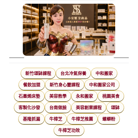
新竹頌缽課程
台北冷氣保養
中和搬家
餐飲加盟
新竹身心靈課程
中和搬家公司
石墨烯床墊
美容教學
永和搬家
桃園美食
客製化沙發
台南做臉
美容創業課程
頌缽
基隆抓漏
牛樟芝
牛樟芝推薦
螺螄粉
牛樟芝功效