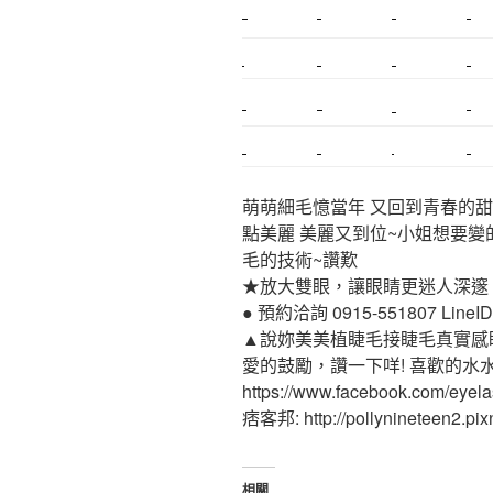
新莊植睫毛
美睫教學
塑膠鋼模
室內裝潢
搬家
桃園搬家
台北飄眉
新北搬家
搬家估價
新莊接睫毛
推薦搬家
桃園除毛
中和搬家
推薦搬家
裝潢
平價搬家
萌萌細毛憶當年 又回到青春的甜
點美麗 美麗又到位~小姐想要變
毛的技術~讚歎
★放大雙眼，讓眼睛更迷人深邃
● 預約洽詢 0915-551807 LineID:p
▲說妳美美植睫毛接睫毛真實感
愛的鼓勵，讚一下咩! 喜歡的水
https://www.facebook.com/eyel
痞客邦: http://pollynineteen2.pixn
相關