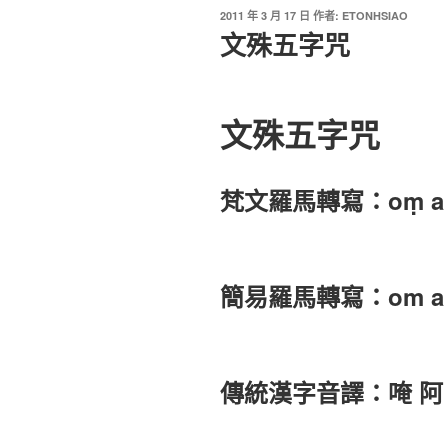
2011 年 3 月 17 日
作者:
ETONHSIAO
文殊五字咒
文殊五字咒
梵文羅馬轉寫：oṃ a ra 
簡易羅馬轉寫：om a ra 
傳統漢字音譯：唵 阿 囉