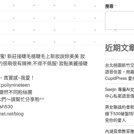
搜尋
美睫課程
搬家價錢
室內設計
飄眉接睫
桃園美睫
台北搬家
搬家費
搬廠房
搬家全省
壓鑄
甲級營造
營造廠
美甲教學
鋼琴搬運
基隆搬家
美甲
金庫搬運
板橋搬家
SEO
搬家費用
射出模具
系統家具
植睫
優良搬家
近期文
蜜! 新莊接睫毛植睫毛上新妝說妳美美 妝
的很萌很有精神,不得不佩服! 妝點美麗接睫
台北桃園新竹交
語音信差，用
，真實感~我愛！
CupidPress
ollynineteen
Saejin 專
睫然不同粉絲團
中心私密語音
水們～請幫忙分享喲^^
ash530
男女聯誼約會新
et.net/blog
線下530破盤
見你的愛人
內湖音樂教室