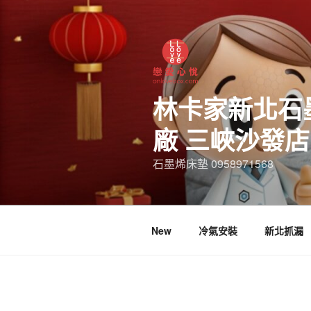
林卡家新北石
廠 三峽沙發
石墨烯床墊 0958971568
New
冷氣安裝
新北抓漏