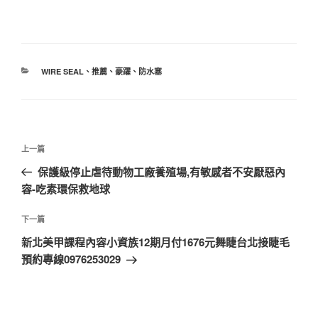
WIRE SEAL
、
推薦
、
豪躍
、
防水塞
上一篇
保護級停止虐待動物工廠養殖場,有敏感者不安厭惡內
容-吃素環保救地球
下一篇
新北美甲課程內容小資族12期月付1676元舞睫台北接睫毛
預約專線0976253029