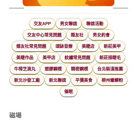
交友APP
男女聯誼
聯誼活動
交友中心常見問題
婚友社
男女約會
婚友社常見問題
頌缽音療
美睫店
新莊美甲
美睫作品
美甲店
紋繡常見問題
新莊接睫毛
牛樟芝滴丸
塑膠鋼模
精密鋼模
台北裝潢推薦
新北沙發工廠
新北聯誼
平價美食
柳州螺螄粉
催眠
磁場