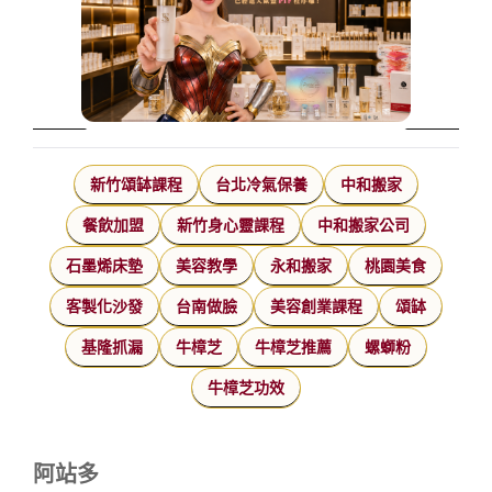
新竹頌缽課程
台北冷氣保養
中和搬家
餐飲加盟
新竹身心靈課程
中和搬家公司
石墨烯床墊
美容教學
永和搬家
桃園美食
客製化沙發
台南做臉
美容創業課程
頌缽
基隆抓漏
牛樟芝
牛樟芝推薦
螺螄粉
牛樟芝功效
阿站多