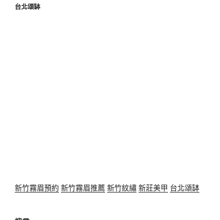
台北頌缽
新竹霧眉預約
新竹霧眉推薦
新竹紋繡
新莊美甲
台北頌缽