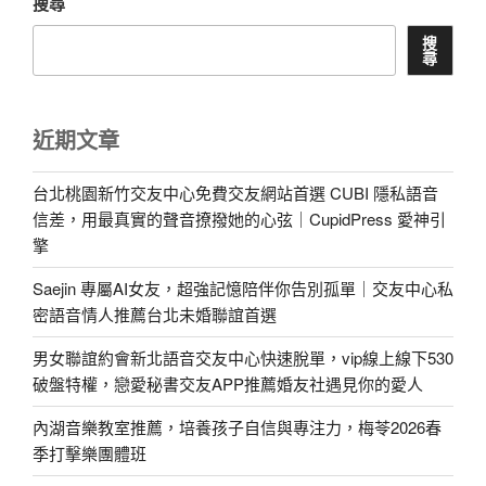
搜尋
搜
尋
近期文章
台北桃園新竹交友中心免費交友網站首選 CUBI 隱私語音
信差，用最真實的聲音撩撥她的心弦｜CupidPress 愛神引
擎
Saejin 專屬AI女友，超強記憶陪伴你告別孤單｜交友中心私
密語音情人推薦台北未婚聯誼首選
男女聯誼約會新北語音交友中心快速脫單，vip線上線下530
破盤特權，戀愛秘書交友APP推薦婚友社遇見你的愛人
內湖音樂教室推薦，培養孩子自信與專注力，梅苓2026春
季打擊樂團體班