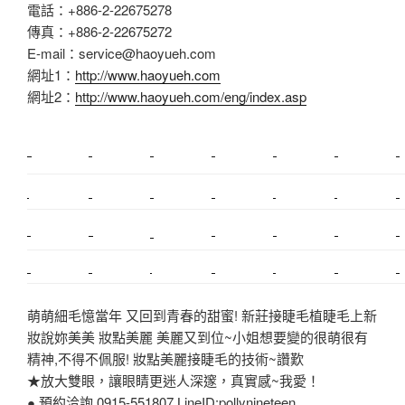
電話：+886-2-22675278
傳真：+886-2-22675272
E-mail：service@haoyueh.com
網址1：
http://www.haoyueh.com
網址2：
http://www.haoyueh.com/eng/index.asp
新莊植睫毛
美睫教學
塑膠鋼模
室內裝潢
美睫課程
搬家價錢
室內設計
搬家
桃園搬家
台北飄眉
新北搬家
搬家費
搬廠房
搬家全省
搬家估價
新莊接睫毛
推薦搬家
美甲教學
鋼琴搬運
基隆搬家
桃園除毛
中和搬家
推薦搬家
裝潢
平價搬家
SEO
搬家費用
射出模具
萌萌細毛憶當年 又回到青春的甜蜜! 新莊接睫毛植睫毛上新
妝說妳美美 妝點美麗 美麗又到位~小姐想要變的很萌很有
精神,不得不佩服! 妝點美麗接睫毛的技術~讚歎
★放大雙眼，讓眼睛更迷人深邃，真實感~我愛！
● 預約洽詢 0915-551807 LineID:pollynineteen