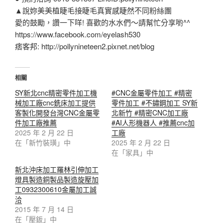
▲說妳美美植睫毛接睫毛真實感睫然不同粉絲團
愛的鼓勵，讚一下咩! 喜歡的水水們～請幫忙分享喲^^
https://www.facebook.com/eyelash530
痞客邦: http://pollynineteen2.pixnet.net/blog
相關
SY新北cnc精密零件加工機
#CNC金屬零件加工 #精密
械加工廠cnc銑床加工提供
零件加工 #不鏽鋼加工 SY新
客製化開發台灣CNC金屬零
北新竹 #精密CNC加工廠
件加工廠推薦
#AI人形機器人 #推薦cnc加
2025 年 2 月 22 日
工廠
在「新竹裝璜」中
2025 年 2 月 22 日
在「家具」中
新北沖床加工羅林引伸加工
燈具製造銅製品製造旋壓加
工0932300610金屬加工誠
洽
2015 年 7 月 14 日
在「壓鈑」中