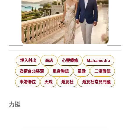
埋入射出
商店
心靈療癒
Mahamudra
安捷台北裝潢
單身聯誼
童話
二婚聯誼
未婚聯誼
天珠
婚友社
婚友社常見問題
力挺