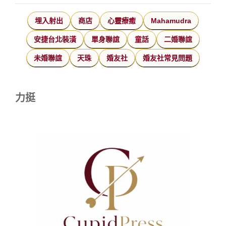
埋入射出
商店
心靈療癒
Mahamudra
安捷台北裝潢
單身聯誼
童話
二婚聯誼
未婚聯誼
天珠
婚友社
婚友社常見問題
力挺