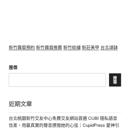
新竹霧眉預約
新竹霧眉推薦
新竹紋繡
新莊美甲
台北頌缽
搜尋
搜
尋
近期文章
台北桃園新竹交友中心免費交友網站首選 CUBI 隱私語音
信差，用最真實的聲音撩撥她的心弦｜CupidPress 愛神引