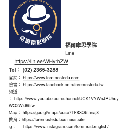
福爾摩思學院
Line
https://lin.ee/WHyrhZW
︰
Tel︰ (02) 2365-3288
官網︰
https://www.foremostedu.com
臉書︰
https://www.facebook.com/foremostedu.tw
頻道
︰
https://www.youtube.com/channel/UCK1VYWnJRUhoy
WQ2Wid65fw
Map︰
https://goo.gl/maps/ouse7TF8XQ5thnaj8
教育︰
https://foremostedu.business.site
ig︰
https://www.instagram.com/foremost.english/