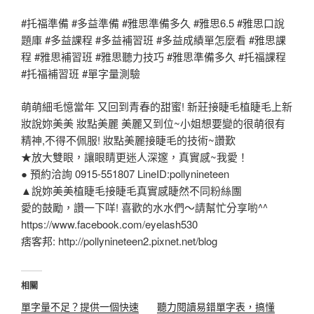
#托福準備 #多益準備 #雅思準備多久 #雅思6.5 #雅思口說
題庫 #多益課程 #多益補習班 #多益成績單怎麼看 #雅思課
程 #雅思補習班 #雅思聽力技巧 #雅思準備多久 #托福課程
#托福補習班 #單字量測驗
萌萌細毛憶當年 又回到青春的甜蜜! 新莊接睫毛植睫毛上新
妝說妳美美 妝點美麗 美麗又到位~小姐想要變的很萌很有
精神,不得不佩服! 妝點美麗接睫毛的技術~讚歎
★放大雙眼，讓眼睛更迷人深邃，真實感~我愛！
● 預約洽詢 0915-551807 LineID:pollynineteen
▲說妳美美植睫毛接睫毛真實感睫然不同粉絲團
愛的鼓勵，讚一下咩! 喜歡的水水們～請幫忙分享喲^^
https://www.facebook.com/eyelash530
痞客邦: http://pollynineteen2.pixnet.net/blog
相關
單字量不足？提供一個快速
聽力閱讀易錯單字表，搞懂