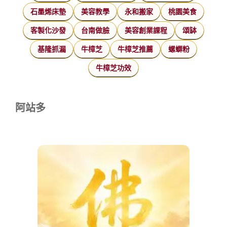
石墨烯床墊
美容教學
永和搬家
桃園美食
客製化沙發
台南做臉
美容創業課程
頌缽
基隆抓漏
牛樟芝
牛樟芝推薦
螺螄粉
牛樟芝功效
阿站多