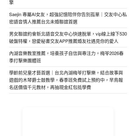
擎
Saejin 專屬AI女友，超強記憶陪伴你告別孤單｜交友中心私
密語音情人推薦台北未婚聯誼首選
男女聯誼約會新北語音交友中心快速脫單，vip線上線下530
破盤特權，戀愛秘書交友APP推薦婚友社遇見你的愛人
內湖音樂教室推薦，培養孩子自信與專注力，梅苓2026春
季打擊樂團體班
學齡前兒童才藝首選｜台北內湖梅苓打擊樂，結合故事與
遊戲的木琴爵士鼓教學，春季班免費試上預約中，早鳥報
名送價值千元教材，再抽現金紅包抵學費