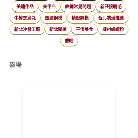
美睫作品
美甲店
紋繡常見問題
新莊接睫毛
牛樟芝滴丸
塑膠鋼模
精密鋼模
台北裝潢推薦
新北沙發工廠
新北聯誼
平價美食
柳州螺螄粉
催眠
磁場