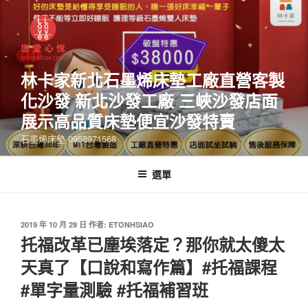
林卡家新北石墨烯床墊工廠直營客製
化沙發 新北沙發工廠 三峽沙發店面
展示高品質床墊便宜沙發特賣
石墨烯床墊 0958971568
選單
2019 年 10 月 29 日
作者:
ETONHSIAO
托福改革已塵埃落定？那你就太傻太
天真了【口說和寫作篇】#托福課程
#單字量測驗 #托福補習班