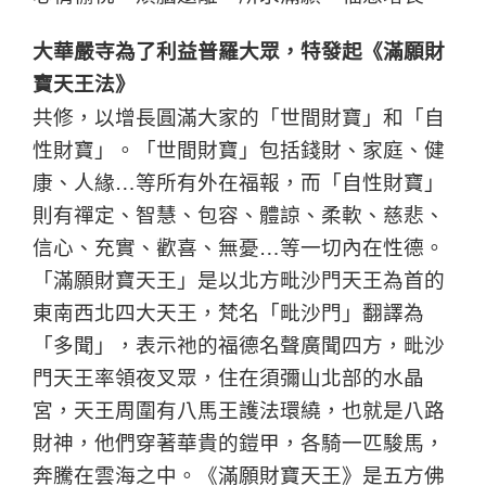
大華嚴寺為了利益普羅大眾，特發起《滿願財
寶天王法》
共修，以增長圓滿大家的「世間財寶」和「自
性財寶」。「世間財寶」包括錢財、家庭、健
康、人緣…等所有外在福報，而「自性財寶」
則有禪定、智慧、包容、體諒、柔軟、慈悲、
信心、充實、歡喜、無憂…等一切內在性德。
「滿願財寶天王」是以北方毗沙門天王為首的
東南西北四大天王，梵名「毗沙門」翻譯為
「多聞」，表示祂的福德名聲廣聞四方，毗沙
門天王率領夜叉眾，住在須彌山北部的水晶
宮，天王周圍有八馬王護法環繞，也就是八路
財神，他們穿著華貴的鎧甲，各騎一匹駿馬，
奔騰在雲海之中。《滿願財寶天王》是五方佛