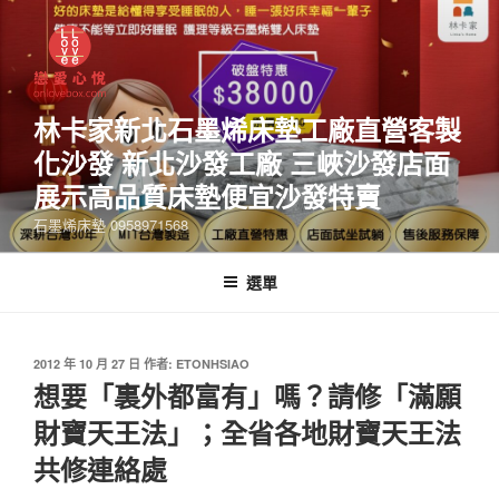
林卡家新北石墨烯床墊工廠直營客製
化沙發 新北沙發工廠 三峽沙發店面
展示高品質床墊便宜沙發特賣
石墨烯床墊 0958971568
選單
2012 年 10 月 27 日
作者:
ETONHSIAO
想要「裏外都富有」嗎？請修「滿願
財寶天王法」；全省各地財寶天王法
共修連絡處