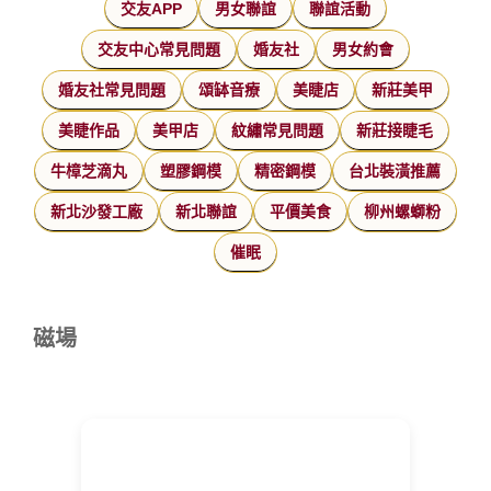
交友APP
男女聯誼
聯誼活動
交友中心常見問題
婚友社
男女約會
婚友社常見問題
頌缽音療
美睫店
新莊美甲
美睫作品
美甲店
紋繡常見問題
新莊接睫毛
牛樟芝滴丸
塑膠鋼模
精密鋼模
台北裝潢推薦
新北沙發工廠
新北聯誼
平價美食
柳州螺螄粉
催眠
磁場