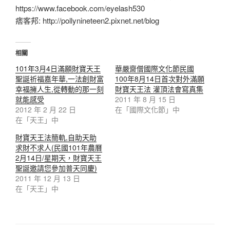
https://www.facebook.com/eyelash530
痞客邦: http://pollynineteen2.pixnet.net/blog
相關
101年3月4日滿願財寶天王
華嚴齋僧國際文化節民國
聖誕祈福嘉年華,一法創財富
100年8月14日首次對外滿願
幸福擁人生,從轉動的那一刻
財寶天王法 灌頂法會寫真集
就能感受
2011 年 8 月 15 日
2012 年 2 月 22 日
在「國際文化節」中
在「天王」中
財寶天王法簡軌,自助天助
求財不求人(民國101年農曆
2月14日/星期天，財寶天王
聖誕邀請您參加普天同慶)
2011 年 12 月 13 日
在「天王」中