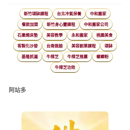
新竹頌缽課程
台北冷氣保養
中和搬家
餐飲加盟
新竹身心靈課程
中和搬家公司
石墨烯床墊
美容教學
永和搬家
桃園美食
客製化沙發
台南做臉
美容創業課程
頌缽
基隆抓漏
牛樟芝
牛樟芝推薦
螺螄粉
牛樟芝功效
阿站多