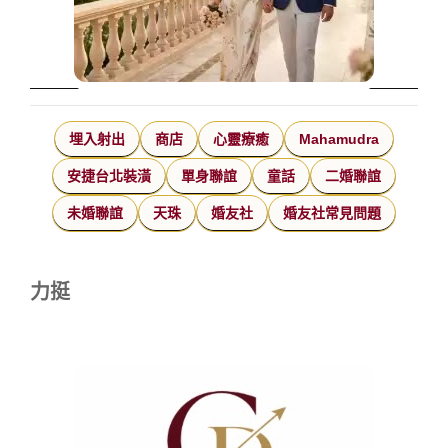
埋入射出
商店
心靈療癒
Mahamudra
安捷台北裝潢
單身聯誼
童話
二婚聯誼
未婚聯誼
天珠
婚友社
婚友社常見問題
力挺