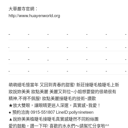
大華嚴寺官網：
http://www.huayenworld.org
新莊植睫毛
美睫教學
塑膠鋼模
室內裝潢
美睫課程
搬家價錢
室內設計
搬家
桃園搬家
台北飄眉
新北搬家
搬家費
搬廠房
搬家全省
搬家估價
新莊接睫毛
推薦搬家
美甲教學
鋼琴搬運
基隆搬家
桃園除毛
中和搬家
推薦搬家
裝潢
平價搬家
SEO
搬家費用
射出模具
萌萌細毛憶當年 又回到青春的甜蜜! 新莊接睫毛植睫毛上新
妝說妳美美 妝點美麗 美麗又到位~小姐想要變的很萌很有
精神,不得不佩服! 妝點美麗接睫毛的技術~讚歎
★放大雙眼，讓眼睛更迷人深邃，真實感~我愛！
● 預約洽詢 0915-551807 LineID:pollynineteen
▲說妳美美植睫毛接睫毛真實感睫然不同粉絲團
愛的鼓勵，讚一下咩! 喜歡的水水們～請幫忙分享喲^^