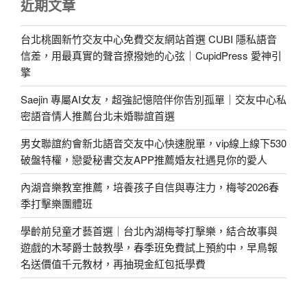
近期文章
台北桃園新竹交友中心免費交友網站首選 CUBI 隱私語音
信差，用最真實的聲音撩撥她的心弦｜CupidPress 愛神引
擎
Saejin 專屬AI女友，超強記憶陪伴你告別孤單｜交友中心私
密語音情人推薦台北未婚聯誼首選
男女聯誼約會新北語音交友中心快速脫單，vip線上線下530
破盤特權，戀愛秘書交友APP推薦婚友社遇見你的愛人
內湖音樂教室推薦，培養孩子自信與專注力，梅苓2026春
季打擊樂團體班
學齡前兒童才藝首選｜台北內湖梅苓打擊樂，結合故事與
遊戲的木琴爵士鼓教學，春季班免費試上預約中，早鳥報
名送價值千元教材，再抽現金紅包抵學費