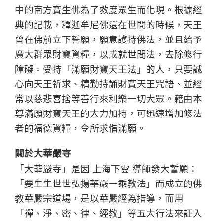
中的南方寶生佛為了救度眾生而化現。根據經
典的記載，釋迦牟尼佛還在世間的時候，天王
曾在佛前立下誓願，願意護持佛法，並且給予
廣大群眾財寶資糧，以成就世間法，去除修行
障礙。受持「滿願財寶天王法」的人，只要誠
心向天王祈求、精勤持誦財寶天王咒語、並經
常以慈悲喜捨等善行來利樂一切大眾。藉由本
尊滿願財寶天王的大力加持，可迅速增加修法
者的福德資糧，令所求恉滿願。
關於大華嚴寺
「大華嚴寺」是因 上海下雲 導師發大誓願：
「要生生世世弘揚華嚴一乘教法」而成立的佛
教華嚴宗道場，是以華嚴經為指導，而用
「禪、淨、密、律、經教」等五大行法來証入