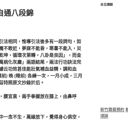
台北頌缽
自通八段錦
引法相同，惟導引法後多有一段詞句，如
魔不敢近，夢寐不能昏，寒暑不能入，災
乾坤，循環次第轉，八卦是良因」，而金
萬病化灰塵」兩語結尾，兩法行功訣法完
據云功效甚佳能壯氣補血益精，調和血
前) 晚 (睡前) 各練一次，一月小成，三月
茲特照原文抄錄於后。
，腰宜直，兩手拳握放在膝上，由鼻呼
新竹霧眉預約
頌缽
中一念不生，萬緣放下，覺得身心俱空，