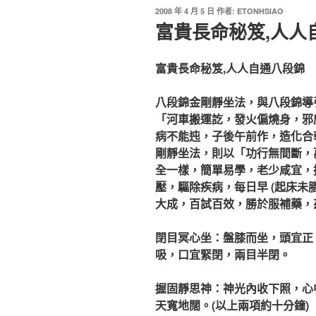
2008 年 4 月 5 日
作者:
ETONHSIAO
富貴長命秘笈,人人
富貴長命秘笈,人人自通八段錦
八段錦金剛靜坐法，與八段錦導
「河車搬運訖，發火偏燒身，邪
病不能迍，子後午前作，造化合
剛靜坐法，則以「功行無間斷，
全一樣，簡單易學，老少咸宜，
壓，驅除疾病，每日早 (起床未膳
大成，百試百效，勝於服補藥，
閉目冥心坐：盤膝而坐，頭宜正
吸，口宜緊閉，兩目半閉。
握固靜思神：神光內收下照，心
天寬地闊。(以上兩項約十分鐘)