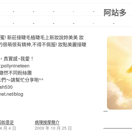
阿站多
美甲教學
鋼琴搬運
基隆搬家
美甲
金庫搬運
板橋搬家
SEO
搬家費用
射出模具
系統家具
植睫
優良搬家
蜜! 新莊接睫毛植睫毛上新妝說妳美美 妝
的很萌很有精神,不得不佩服! 妝點美麗接睫
，真實感~我愛！
ollynineteen
睫然不同粉絲團
水們～請幫忙分享喲^^
ash530
et.net/blog
四如意足
病理按摩簡介
 4 月 4 日
2009 年 10 月 25 日