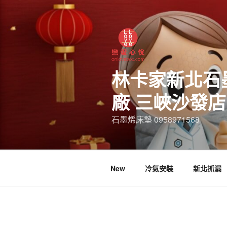
林卡家新北石
廠 三峽沙發
石墨烯床墊 0958971568
New
冷氣安裝
新北抓漏