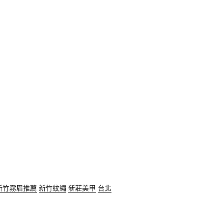
新竹霧眉推薦
新竹紋繡
新莊美甲
台北