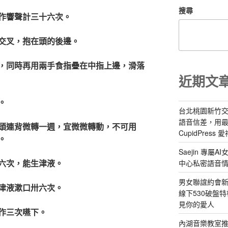
搜尋
作響聲計三十六次。
交叉，抱在頭的後邊。
，同時再用兩手食指疊在中指上邊，滑落
近期文
。
台北桃園新竹交
語音信差，用
頭連背微轉一週，宜微微轉動，不可用
CupidPress
。
Saejin 專
六次，能生津液。
中心私密語音
男女聯誼約會新
津液漱口卅六次。
線下530破盤
見你的愛人
作三次嚥下。
內湖音樂教室