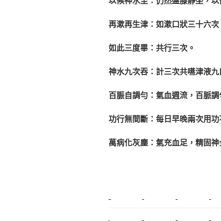
以候神水至：仍然盤膝靜坐，以
再漱再生津：如漱口狀三十六次
如此三度畢：共行三次。
神水九次吞：計三次共嚥津液九
百脤自調勻：氣血週流，百脈調
功行無間斷：每日早晚兩次用功
萬病化灰塵：氣充血足，精固神
新莊植睫毛
美睫教學
塑膠鋼模
室內裝潢
搬家
桃園搬家
台北飄眉
新北搬家