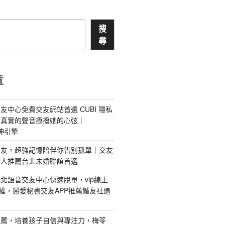
搜
尋
章
友中心免費交友網站首選 CUBI 隱私
最真實的聲音撩撥她的心弦｜
 愛神引擎
屬AI女友，超強記憶陪伴你告別孤單｜交友
情人推薦台北未婚聯誼首選
北語音交友中心快速脫單，vip線上
特權，戀愛秘書交友APP推薦婚友社遇
推薦，培養孩子自信與專注力，梅苓