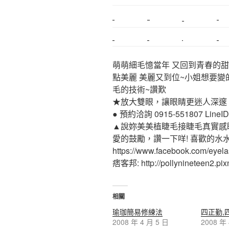
搬家估價
新莊接睫毛
推薦搬家
桃園除毛
中和搬家
推薦搬家
裝潢
平價搬家
萌萌細毛憶當年 又回到青春的甜
點美麗 美麗又到位~小姐想要變
毛的技術~讚歎
★放大雙眼，讓眼睛更迷人深邃
● 預約洽詢 0915-551807 LineID:p
▲說妳美美植睫毛接睫毛真實感
愛的鼓勵，讚一下咩! 喜歡的水
https://www.facebook.com/eyel
痞客邦: http://pollynineteen2.pixn
相關
瑜珈簡易修練法
四正勤,
2008 年 4 月 5 日
2008 年