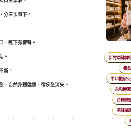
候口生津液。
，分三次嚥下。
口，嚥下有響聲。
勻。
新竹頌缽課
餐
不斷。
中和搬家
全，自然身體健康，宿疾全消失。
永和搬
台南做
基隆抓
美睫課程
搬家價錢
室內設計
飄眉接睫
桃園美睫
台北搬家
搬家費
搬廠房
搬家全省
壓鑄
甲級營造
營造廠