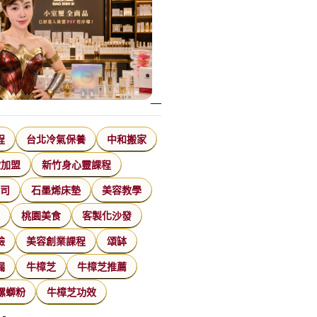
程
台北冷氣保養
中和搬家
飲加盟
新竹身心靈課程
公司
石墨烯床墊
美容教學
家
桃園美食
客製化沙發
臉
美容創業課程
頌缽
漏
牛樟芝
牛樟芝推薦
特殊搬運
螺螄粉
牛樟芝功效
指甲彩繪