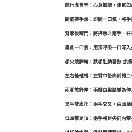
龍行虎自奔：心意如龍，津氣如
閉氣搓手熱：即閉一口氣，將手
背摩後精門：將搓熱之兩手，在
盡此一口氣：用深呼吸一口深入
想火燒臍輪：默想肚臍發熱 (約
左右轆轤轉：左臂中後向前轉二
兩腳放舒伸：兩腳由盤膝變為伸
叉手雙虛托：兩手交叉，由頭頂
低頭攀足頂：兩手將足尖向內攀