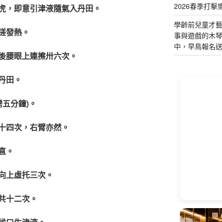
2026春季打擊
虎，即意引津液隨氣入丹田。
學齡前兒童才
搓發熱。
事與遊戲的木
中，早鳥報名
後腰眼上連擦卅六次。
丹田。
需五分鐘)。
十四次，右臂亦然。
直。
向上虛托三次。
共十二次。