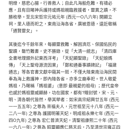
明燈，慈悲心腸，行善救人；自此凡海舶危難，有禱必
應，且有目睹神兵護持或媽祖親臨救援者，靈異之蹟，不
勝枚舉。至北宋哲宗元祐元年 (西元一O八六年) 開顯立
祠，里人德而祀之，東南沿海各省，廣被恩德，遠近敬稱
「通賢靈女」。
其後迄今千餘年來，每顯靈救難、解困濟厄、保國佑民的
聖蹟，罄竹難書，史不勝錄，從「大清一統志」「清四庫
全書地理類外記東西洋考」「天妃顯聖錄」「天妃娘媽
傳」「天上聖母源流因果」「鄭和通番事蹟碑記」「福建
通志」等各官書文獻中窺其一斑，不僅大陸東南沿海民間
奉為海上救護神，即內陸各省，亦多立廟奉祀。世人敬愛
媽祖，乃暱稱「媽祖婆」 (意即 最親愛的祖母) ；歷代皇帝
也感於媽祖靈威顯赫，功在國家，都有?贈封號，宋、元、
明、清各朝代皆然，舉其犖者：如宋高宗紹興廿五年 (西元
一一五五年) 之尊為 崇福夫人，元世祖至元十八年 (西元一
二八一年) 之尊為 護國明著天妃，明成祖永樂七年 (西元一
四O九年) 之尊為 宏仁普濟天妃，清聖祖康熙二十年 (西元
一六八一年) 之尊為 昭靈顯應仁慈天后，乃至清世宗雍正四