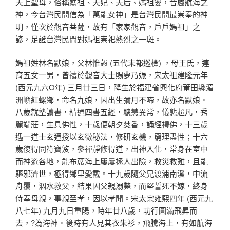
天上聖母，俗稱媽祖、天妃、天后、媽祖婆，昔屬航海之
神，今台灣民間信為「萬能女神」是台灣民間最崇奉的神
明，僅次於觀音菩薩，故有「家家觀音，戶戶媽祖」之
諺，足證台灣民間對媽祖崇祀熱烈之一斑。
媽祖姓林名默娘，父林惟愨 (五代末都巡檢) ，母王氏，連
育五女一男，曾禱於觀音大士賜夢乃娠，宋太祖建隆元年
(西元九六O年) 三月廿三日，降生於福建省興化府莆田縣湄
洲嶼紅螺鄉，命名九娘，因出生彌月不啼，故亦名默娘。
八歲就塾讀書，精通四書五經，聰慧異常，儀態超凡，秀
麗端莊，生具佛性，十歲便朝夕焚香，誦經禮佛，十三歲
遇一道士玄通授以玄微秘法，修研玄機，窮理盡性；十六
歲復得同符寶笈，參禪靜修得道，出神入化，常身在室中
而神遊各地，能布蓆海上屢屢拯人出險，救災救難，且能
驅邪濟世，極得鄉里愛戴。十九歲隨父兄渡浦南溪，中流
舟覆，泅水救父，結果因父親溺斃，而堅誓死不嫁，終身
侍奉母親，事親至孝，因以孝聞。宋太宗雍熙四年 (西元九
八七年) 九月九日重陽，時年廿八歲，功行圓滿飛昇而
去，?為海神。後時有人見其衣朱衫，飛騰海上，有如航海