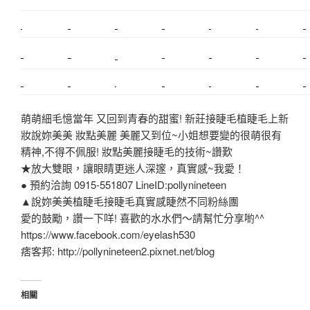
搬家
桃園搬家
台北飄眉
新北搬家
搬家費
搬廠房
搬家全省
搬家估價
新莊接睫毛
推薦搬家
美甲教學
鋼琴搬運
基隆搬家
桃園除毛
中和搬家
推薦搬家
裝潢
平價搬家
SEO
搬家費用
射出模具
萌萌細毛憶當年 又回到青春的甜蜜! 新莊接睫毛植睫毛上新
妝說妳美美 妝點美麗 美麗又到位~小姐想要變的很萌很有
精神,不得不佩服! 妝點美麗接睫毛的技術~讚歎
★放大雙眼，讓眼睛更迷人深邃，真實感~我愛！
● 預約洽詢 0915-551807 LineID:pollynineteen
▲說妳美美植睫毛接睫毛真實感睫然不同粉絲團
愛的鼓勵，讚一下咩! 喜歡的水水們～請幫忙分享喲^^
https://www.facebook.com/eyelash530
痞客邦: http://pollynineteen2.pixnet.net/blog
相關