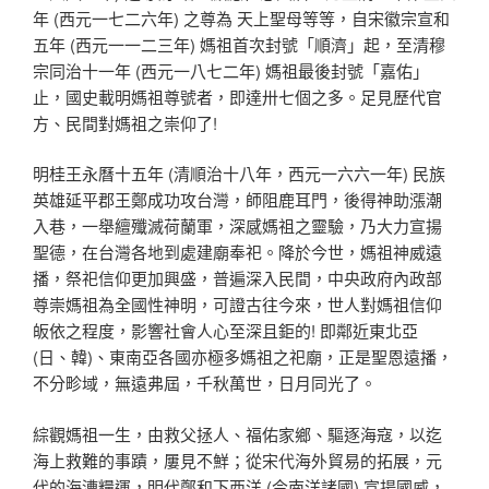
年 (西元一七二六年) 之尊為 天上聖母等等，自宋徽宗宣和
五年 (西元一一二三年) 媽祖首次封號「順濟」起，至清穆
宗同治十一年 (西元一八七二年) 媽祖最後封號「嘉佑」
止，國史載明媽祖尊號者，即達卅七個之多。足見歷代官
方、民間對媽祖之崇仰了!
明桂王永曆十五年 (清順治十八年，西元一六六一年) 民族
英雄延平郡王鄭成功攻台灣，師阻鹿耳門，後得神助漲潮
入巷，一舉繵殲滅荷蘭軍，深感媽祖之靈驗，乃大力宣揚
聖德，在台灣各地到處建廟奉祀。降於今世，媽祖神威遠
播，祭祀信仰更加興盛，普遍深入民間，中央政府內政部
尊崇媽祖為全國性神明，可證古往今來，世人對媽祖信仰
皈依之程度，影響社會人心至深且鉅的! 即鄰近東北亞
(日、韓)、東南亞各國亦極多媽祖之祀廟，正是聖恩遠播，
不分畛域，無遠弗屆，千秋萬世，日月同光了。
綜觀媽祖一生，由救父拯人、福佑家鄉、驅逐海寇，以迄
海上救難的事蹟，屢見不鮮；從宋代海外貿易的拓展，元
代的海漕糧運，明代鄭和下西洋 (今南洋諸國) 宣揚國威，