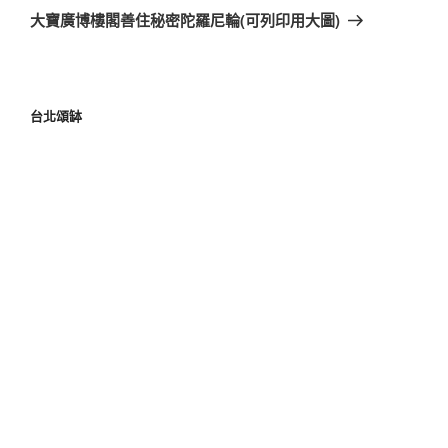
大寶廣博樓閣善住秘密陀羅尼輪(可列印用大圖)
台北頌缽