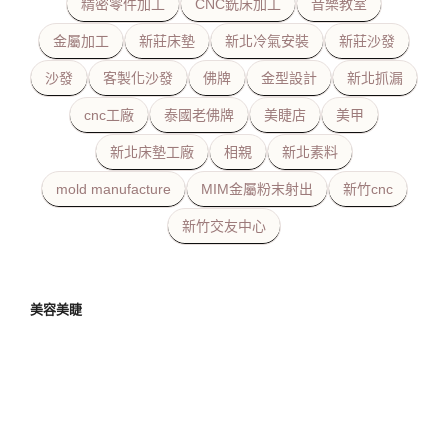
精密零件加工
CNC銑床加工
音樂教室
金屬加工
新莊床墊
新北冷氣安裝
新莊沙發
沙發
客製化沙發
佛牌
金型設計
新北抓漏
cnc工廠
泰國老佛牌
美睫店
美甲
新北床墊工廠
相親
新北素料
mold manufacture
MIM金屬粉末射出
新竹cnc
新竹交友中心
美容美睫