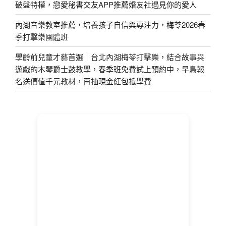
破盤特權，戀愛秘書交友APP推薦婚友社遇見你的愛人
內湖音樂教室推薦，培養孩子自信與專注力，梅苓2026春
季打擊樂團體班
學齡前兒童才藝首選｜台北內湖梅苓打擊樂，結合故事與
遊戲的木琴爵士鼓教學，春季班免費試上預約中，早鳥報
名送價值千元教材，再抽現金紅包抵學費