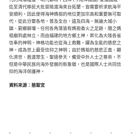
迄至清代移民大批冒險渡海來台拓墾，皆需要祈求航海平
安順利，因此使得海神媽祖的地位更加宗高和重要無可取
代，從此分靈各地，普及全台，遠及四海，無論大城小
鎮、窮鄉僻壤，任何各角落皆有媽祖香火之足跡，隨之媽
祖廟到處林立，而由福建的地方鄉土神，昇化為大陸各省
信奉的神明，神格功能也從海上救難，躍為全能的慈悲之
神，成為世上最受信仰之神明；由於媽祖的慈悲正直、顯
化濟世、救渡眾生、聖德參天，備受中外人士之尊崇，不
但是中華民族向海外發展的新象徵，也是國際人士共同信
仰的海洋保護神。
資料來源：慈聖宮
新莊植睫毛
美睫教學
塑膠鋼模
室內裝潢
美睫課程
搬家價錢
室內設計