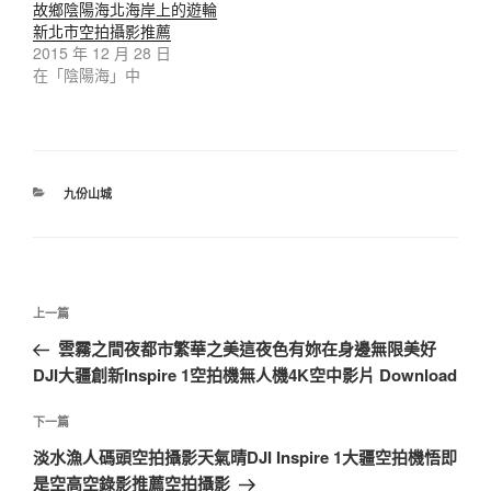
故鄉陰陽海北海岸上的遊輪
新北市空拍攝影推薦
2015 年 12 月 28 日
在「陰陽海」中
九份山城
上一篇
雲霧之間夜都市繁華之美這夜色有妳在身邊無限美好
DJI大疆創新Inspire 1空拍機無人機4K空中影片 Download
下一篇
淡水漁人碼頭空拍攝影天氣晴DJI Inspire 1大疆空拍機悟即
是空高空錄影推薦空拍攝影