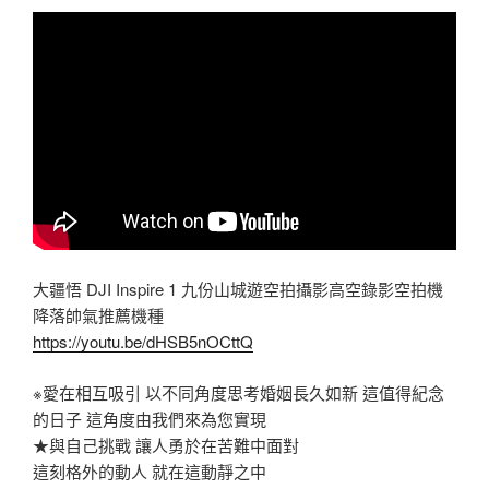
大疆悟 DJI Inspire 1 九份山城遊空拍攝影高空錄影空拍機
降落帥氣推薦機種
https://youtu.be/dHSB5nOCttQ
※愛在相互吸引 以不同角度思考婚姻長久如新 這值得紀念
的日子 這角度由我們來為您實現
★與自己挑戰 讓人勇於在苦難中面對
這刻格外的動人 就在這動靜之中