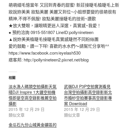
萌萌細毛憶當年 又回到青春的甜蜜! 新莊接睫毛植睫毛上新
妝說妳美美 妝點美麗 美麗又到位~小姐想要變的很萌很有
精神,不得不佩服! 妝點美麗接睫毛的技術~讚歎
★放大雙眼，讓眼睛更迷人深邃，真實感~我愛！
● 預約洽詢 0915-551807 LineID:pollynineteen
▲說妳美美植睫毛接睫毛真實感睫然不同粉絲團
愛的鼓勵，讚一下咩! 喜歡的水水們～請幫忙分享喲^^
https://www.facebook.com/eyelash530
痞客邦: http://pollynineteen2.pixnet.net/blog
相關
淡水漁人碼頭空拍攝影天氣
武嶺DJI P3P空拍實測看見
晴DJI Inspire 1大疆空拍機
台灣空拍攝影高空錄影新北
悟即是空高空錄影推薦空拍
市婚紗空拍賽事高空錄影專
攝影
案 Download
2015 年 12 月 29 日
2015 年 12 月 29 日
類似文章
類似文章
金瓜石九份山城黃金礦區的