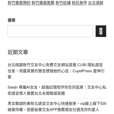
新竹霧眉預約
新竹霧眉推薦
新竹紋繡
新莊美甲
台北頌缽
搜尋
搜
尋
近期文章
台北桃園新竹交友中心免費交友網站首選 CUBI 隱私語音
信差，用最真實的聲音撩撥她的心弦｜CupidPress 愛神引
擎
Saejin 專屬AI女友，超強記憶陪伴你告別孤單｜交友中心私
密語音情人推薦台北未婚聯誼首選
男女聯誼約會新北語音交友中心快速脫單，vip線上線下530
破盤特權，戀愛秘書交友APP推薦婚友社遇見你的愛人