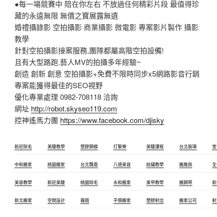
●每一場競賽中 陪在你左右 不放過任何精彩片段 最值得珍
藏的永遠無限 無價之寶展露無遺
婚禮攝錄影 空拍攝影 商業攝影 微電影 專案影片製作 攝影
教學
針對空拍攝影接案服務,團隊都屬高階空拍設備!
且有大型路跑.藝人MV的拍攝多年經驗~
創造 創新 創意 空拍攝影+免費不限時同步x5網路影音行銷
專案能獲得最佳的SEO視野
優化專業處理 0982-708118 洽詢
網址
http://robot.skyseo119.com
控神遙馬力團
https://www.facebook.com/djisky
新莊除毛
美睫教學
塑膠鋼模
打擊樂
美睫課程
台北裝璜
室
中和搬家
桃園搬家
台北飄眉
八德美容
紋繡教學
搬廠房
全
美容教學
新莊美睫
桃園除毛
永和搬家
美甲教學
搬鋼琴
新
新北搬家
空間設計
霧眉
平價搬家
塑膠射出
搬家公司
射