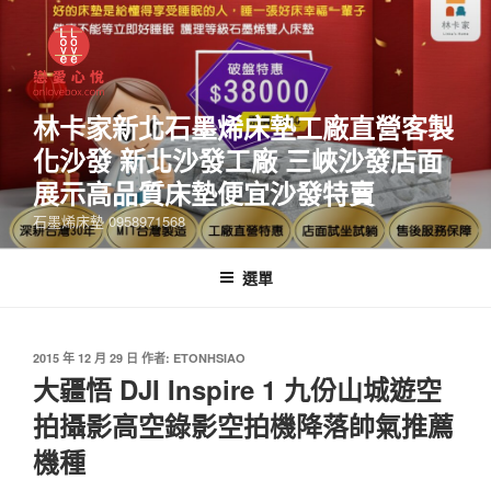
林卡家新北石墨烯床墊工廠直營客製
化沙發 新北沙發工廠 三峽沙發店面
展示高品質床墊便宜沙發特賣
石墨烯床墊 0958971568
選單
2015 年 12 月 29 日
作者:
ETONHSIAO
大疆悟 DJI Inspire 1 九份山城遊空
拍攝影高空錄影空拍機降落帥氣推薦
機種