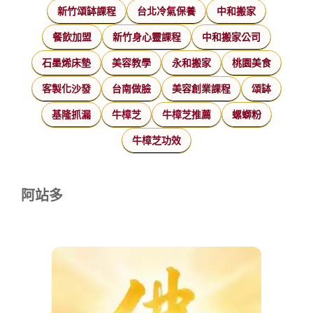
新竹頌缽課程
台北冷氣保養
中和搬家
餐飲加盟
新竹身心靈課程
中和搬家公司
石墨烯床墊
美容教學
永和搬家
桃園美食
客製化沙發
台南做臉
美容創業課程
頌缽
基隆抓漏
牛樟芝
牛樟芝推薦
螺螄粉
牛樟芝功效
阿站多