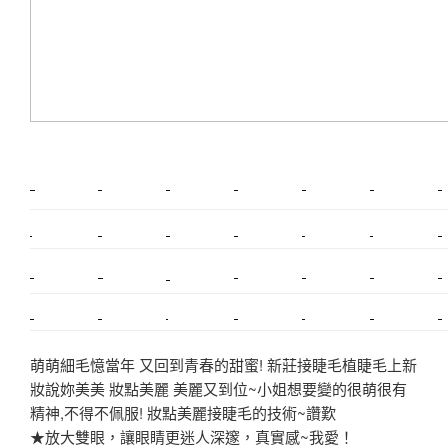
新莊植睫毛
美睫教學
塑膠鋼模
室內裝潢
美睫課程
搬家價錢
室內設計
搬家
桃園搬家
台北飄眉
新北搬家
搬家費
搬廠房
搬家全省
搬家估價
新莊接睫毛
推薦搬家
美甲教學
鋼琴搬運
基隆搬家
桃園除毛
中和搬家
推薦搬家
裝潢
平價搬家
SEO
搬家費用
射出模具
萌萌細毛憶當年 又回到青春的甜蜜! 新莊接睫毛植睫毛上新
妝說妳美美 妝點美麗 美麗又到位~小姐想要變的很萌很有
精神,不得不佩服! 妝點美麗接睫毛的技術~讚歎
★放大雙眼，讓眼睛更迷人深邃，真實感~我愛！