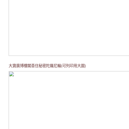
大寶廣博樓閣善住秘密陀羅尼輪(可列印用大圖)