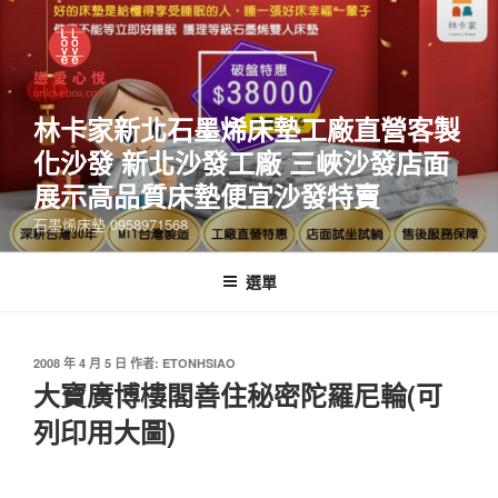
林卡家新北石墨烯床墊工廠直營客製
化沙發 新北沙發工廠 三峽沙發店面
展示高品質床墊便宜沙發特賣
石墨烯床墊 0958971568
選單
2008 年 4 月 5 日
作者:
ETONHSIAO
大寶廣博樓閣善住秘密陀羅尼輪(可
列印用大圖)