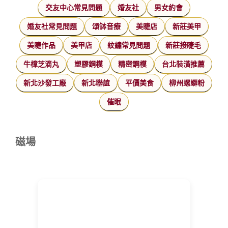
交友中心常見問題
婚友社
男女約會
婚友社常見問題
頌缽音療
美睫店
新莊美甲
美睫作品
美甲店
紋繡常見問題
新莊接睫毛
牛樟芝滴丸
塑膠鋼模
精密鋼模
台北裝潢推薦
新北沙發工廠
新北聯誼
平價美食
柳州螺螄粉
催眠
磁場