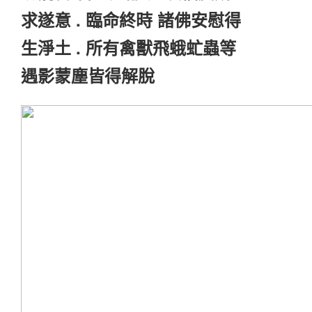
求遂意 . 臨命終時 諸佛安慰得
生淨土 . 所有禽獸飛蛾虻蟲等
遇影蒙塵皆得解脫