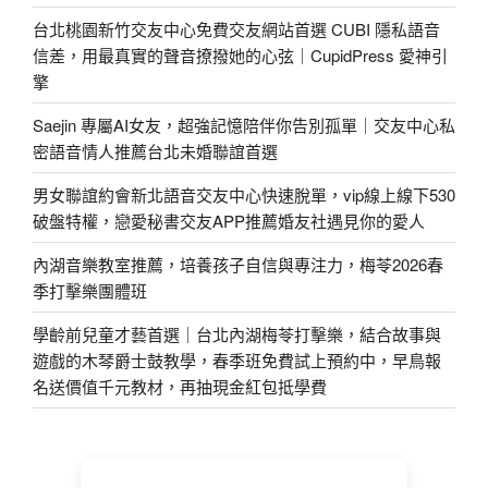
台北桃園新竹交友中心免費交友網站首選 CUBI 隱私語音
信差，用最真實的聲音撩撥她的心弦｜CupidPress 愛神引
擎
Saejin 專屬AI女友，超強記憶陪伴你告別孤單｜交友中心私
密語音情人推薦台北未婚聯誼首選
男女聯誼約會新北語音交友中心快速脫單，vip線上線下530
破盤特權，戀愛秘書交友APP推薦婚友社遇見你的愛人
內湖音樂教室推薦，培養孩子自信與專注力，梅苓2026春
季打擊樂團體班
學齡前兒童才藝首選｜台北內湖梅苓打擊樂，結合故事與
遊戲的木琴爵士鼓教學，春季班免費試上預約中，早鳥報
名送價值千元教材，再抽現金紅包抵學費