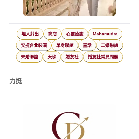
埋入射出
商店
心靈療癒
Mahamudra
安捷台北裝潢
單身聯誼
童話
二婚聯誼
未婚聯誼
天珠
婚友社
婚友社常見問題
力挺