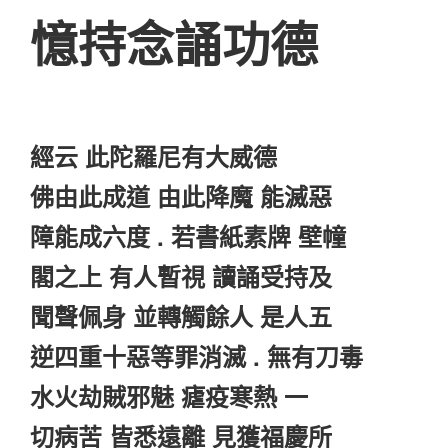
憶持念誦功德
經云 此陀羅尼有大威德
佛由此成道 由此降魔 能滅惡
障能成六度 . 若書紙素牌 壁幢
閣之上 有人暫視 讀誦受持及
聞聲佩身 並轉觸餘人 是人五
逆四重十惡等罪消滅 . 無有刀毒
水火劫賊邪魅 瘧疫寒熱 一
切病苦 皆悉遠離 見獲福慶所