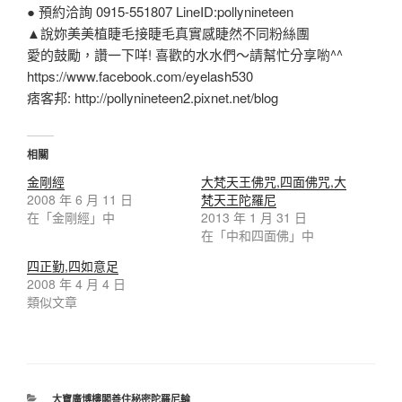
● 預約洽詢 0915-551807 LineID:pollynineteen
▲說妳美美植睫毛接睫毛真實感睫然不同粉絲團
愛的鼓勵，讚一下咩! 喜歡的水水們～請幫忙分享喲^^
https://www.facebook.com/eyelash530
痞客邦: http://pollynineteen2.pixnet.net/blog
相關
金剛經
大梵天王佛咒,四面佛咒,大
2008 年 6 月 11 日
梵天王陀羅尼
在「金剛經」中
2013 年 1 月 31 日
在「中和四面佛」中
四正勤,四如意足
2008 年 4 月 4 日
類似文章
大寶廣博樓閣善住秘密陀羅尼輪