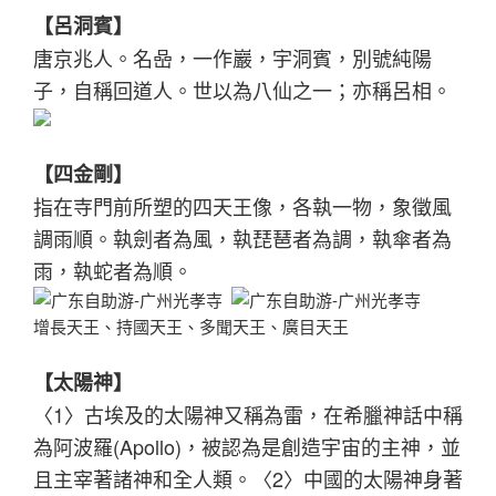
【呂洞賓】
唐京兆人。名喦，一作巖，宇洞賓，別號純陽
子，自稱回道人。世以為八仙之一；亦稱呂相。
【四金剛】
指在寺門前所塑的四天王像，各執一物，象徵風
調雨順。執劍者為風，執琵琶者為調，執傘者為
雨，執蛇者為順。
增長天王、持國天王、多聞天王、廣目天王
【太陽神】
〈1〉古埃及的太陽神又稱為雷，在希臘神話中稱
為阿波羅(Apollo)，被認為是創造宇宙的主神，並
且主宰著諸神和全人類。〈2〉中國的太陽神身著