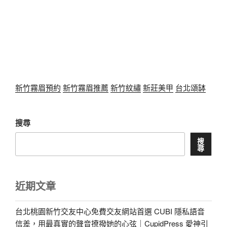
新竹霧眉預約
新竹霧眉推薦
新竹紋繡
新莊美甲
台北頌缽
搜尋
搜
尋
近期文章
台北桃園新竹交友中心免費交友網站首選 CUBI 隱私語音
信差，用最真實的聲音撩撥她的心弦｜CupidPress 愛神引