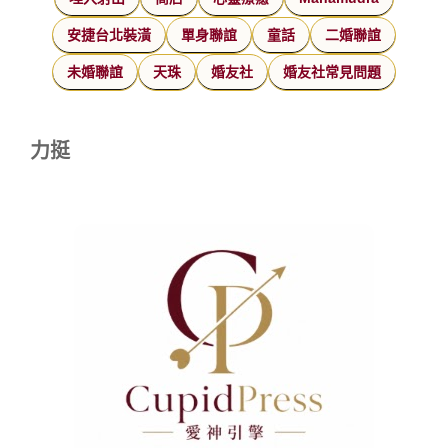
安捷台北裝潢
單身聯誼
童話
二婚聯誼
未婚聯誼
天珠
婚友社
婚友社常見問題
力挺