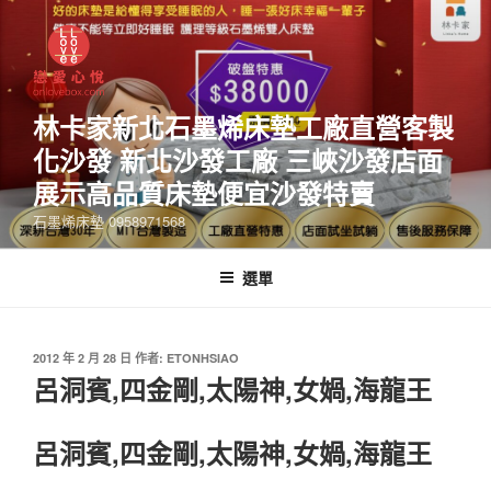
林卡家新北石墨烯床墊工廠直營客製
化沙發 新北沙發工廠 三峽沙發店面
展示高品質床墊便宜沙發特賣
石墨烯床墊 0958971568
選單
2012 年 2 月 28 日
作者:
ETONHSIAO
呂洞賓,四金剛,太陽神,女媧,海龍王
呂洞賓,四金剛,太陽神,女媧,海龍王