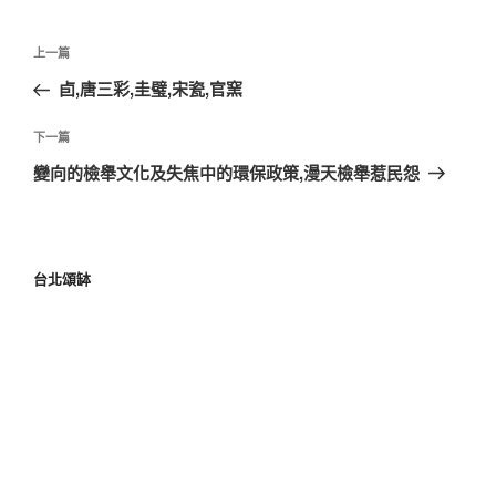
上一篇
卣,唐三彩,圭璧,宋瓷,官窯
下一篇
變向的檢舉文化及失焦中的環保政策,漫天檢舉惹民怨
台北頌缽