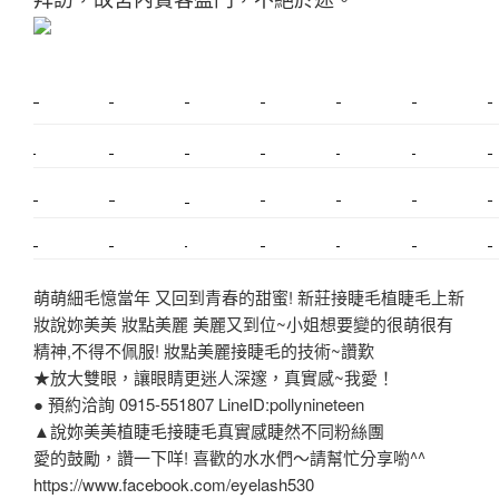
新莊植睫毛
美睫教學
塑膠鋼模
室內裝潢
美睫課程
搬家價錢
室內設計
搬家
桃園搬家
台北飄眉
新北搬家
搬家費
搬廠房
搬家全省
搬家估價
新莊接睫毛
推薦搬家
美甲教學
鋼琴搬運
基隆搬家
桃園除毛
中和搬家
推薦搬家
裝潢
平價搬家
SEO
搬家費用
射出模具
萌萌細毛憶當年 又回到青春的甜蜜! 新莊接睫毛植睫毛上新
妝說妳美美 妝點美麗 美麗又到位~小姐想要變的很萌很有
精神,不得不佩服! 妝點美麗接睫毛的技術~讚歎
★放大雙眼，讓眼睛更迷人深邃，真實感~我愛！
● 預約洽詢 0915-551807 LineID:pollynineteen
▲說妳美美植睫毛接睫毛真實感睫然不同粉絲團
愛的鼓勵，讚一下咩! 喜歡的水水們～請幫忙分享喲^^
https://www.facebook.com/eyelash530