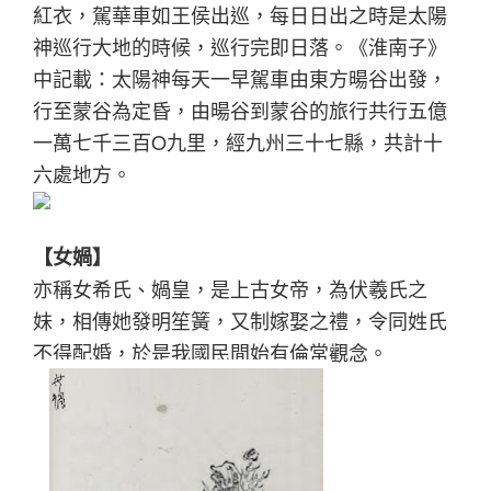
紅衣，駕華車如王侯出巡，每日日出之時是太陽
神巡行大地的時候，巡行完即日落。《淮南子》
中記載：太陽神每天一早駕車由東方暘谷出發，
行至蒙谷為定昏，由暘谷到蒙谷的旅行共行五億
一萬七千三百O九里，經九州三十七縣，共計十
六處地方。
【女媧】
亦稱女希氏、媧皇，是上古女帝，為伏羲氏之
妹，相傳她發明笙簧，又制嫁娶之禮，令同姓氏
不得配婚，於是我國民間始有倫常觀念。