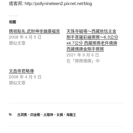
痞客邦: http://pollynineteen2.pixnet.net/blog
相關
媽祖點名,武財神坐鎮廣福宮
天珠寺磁場～西藏依怙主金
2008 年 4 月 5 日
剛手菩薩彩繪擦擦～6.3公分
類似文章
x4.7公分 西藏擦擦老件佛牌
西藏佛牌金剛手擦擦
2021 年 9 月 6 日
在「擦擦佛牌」中
文昌帝君略傳
2008 年 4 月 5 日
類似文章
呂洞賓
、
四金剛
、
太陽神
、
女媧
、
海龍王