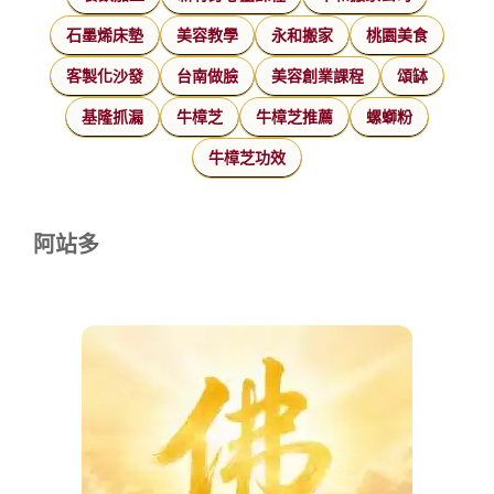
石墨烯床墊
美容教學
永和搬家
桃園美食
客製化沙發
台南做臉
美容創業課程
頌缽
基隆抓漏
牛樟芝
牛樟芝推薦
螺螄粉
牛樟芝功效
阿站多