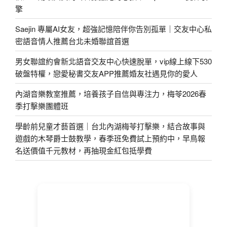
擎
Saejin 專屬AI女友，超強記憶陪伴你告別孤單｜交友中心私
密語音情人推薦台北未婚聯誼首選
男女聯誼約會新北語音交友中心快速脫單，vip線上線下530
破盤特權，戀愛秘書交友APP推薦婚友社遇見你的愛人
內湖音樂教室推薦，培養孩子自信與專注力，梅苓2026春
季打擊樂團體班
學齡前兒童才藝首選｜台北內湖梅苓打擊樂，結合故事與
遊戲的木琴爵士鼓教學，春季班免費試上預約中，早鳥報
名送價值千元教材，再抽現金紅包抵學費