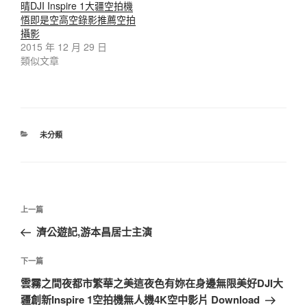
晴DJI Inspire 1大疆空拍機
悟即是空高空錄影推薦空拍
攝影
2015 年 12 月 29 日
類似文章
未分類
上一篇
濟公遊記,游本昌居士主演
下一篇
雲霧之間夜都市繁華之美這夜色有妳在身邊無限美好DJI大
疆創新Inspire 1空拍機無人機4K空中影片 Download