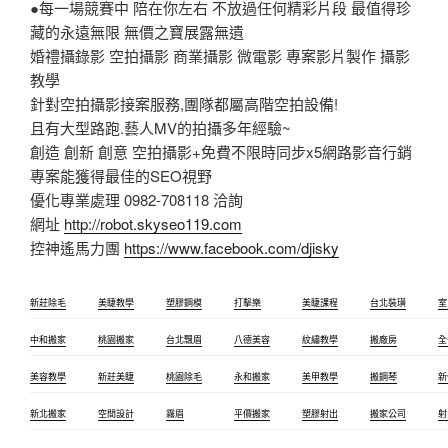
●每一場競賽中 陪在你左右 不放過任何精彩片段 最值得珍
藏的永遠無限 無價之寶展露無遺
婚禮攝錄影 空拍攝影 商業攝影 微電影 專案影片製作 攝影
教學
針對空拍攝影接案服務,團隊都屬高階空拍設備!
且有大型路跑.藝人MV的拍攝多年經驗~
創造 創新 創意 空拍攝影+免費不限時同步x5網路影音行銷
專案能獲得最佳的SEO視野
優化專業處理 0982-708118 洽詢
網址
http://robot.skyseo119.com
控神遙馬力團
https://www.facebook.com/djisky
新莊除毛
美睫教學
塑膠鋼模
打擊樂
美睫課程
台北裝璜
室
中和搬家
桃園搬家
台北飄眉
八德美容
紋繡教學
搬廠房
全
美容教學
新莊美睫
桃園除毛
永和搬家
美甲教學
搬鋼琴
新
新北搬家
空間設計
霧眉
平價搬家
塑膠射出
搬家公司
射