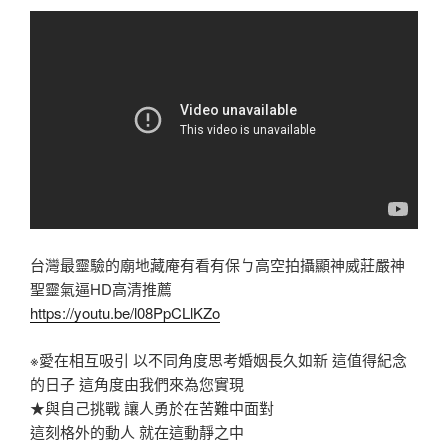
台灣最靈驗的廟地藏庵有看有保ㄅ高空拍攝顯神威莊嚴神
聖靈氣逼HD高清推薦
https://youtu.be/l08PpCLlKZo
※愛在相互吸引 以不同角度思考婚姻長久如新 這值得紀念
的日子 這角度由我們來為您實現
★與自己挑戰 讓人勇於在苦難中面對
這刻格外的動人 就在這動靜之中