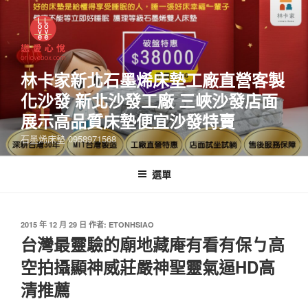
林卡家新北石墨烯床墊工廠直營客製
化沙發 新北沙發工廠 三峽沙發店面
展示高品質床墊便宜沙發特賣
石墨烯床墊 0958971568
選單
2015 年 12 月 29 日
作者:
ETONHSIAO
台灣最靈驗的廟地藏庵有看有保ㄅ高
空拍攝顯神威莊嚴神聖靈氣逼HD高
清推薦