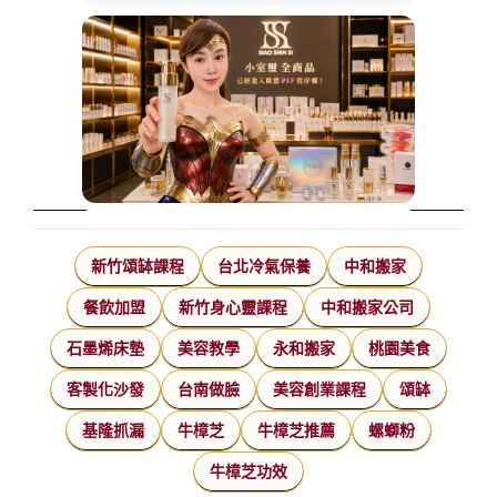
新竹頌缽課程
台北冷氣保養
中和搬家
餐飲加盟
新竹身心靈課程
中和搬家公司
石墨烯床墊
美容教學
永和搬家
桃園美食
客製化沙發
台南做臉
美容創業課程
頌缽
基隆抓漏
牛樟芝
牛樟芝推薦
螺螄粉
牛樟芝功效