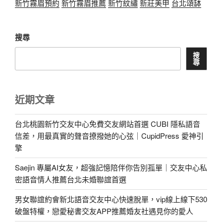
新竹霧眉預約
新竹霧眉推薦
新竹紋繡
新莊美甲
台北頌缽
搜尋
搜
尋
近期文章
台北桃園新竹交友中心免費交友網站首選 CUBI 隱私語音
信差，用最真實的聲音撩撥她的心弦｜CupidPress 愛神引
擎
Saejin 專屬AI女友，超強記憶陪伴你告別孤單｜交友中心私
密語音情人推薦台北未婚聯誼首選
男女聯誼約會新北語音交友中心快速脫單，vip線上線下530
破盤特權，戀愛秘書交友APP推薦婚友社遇見你的愛人