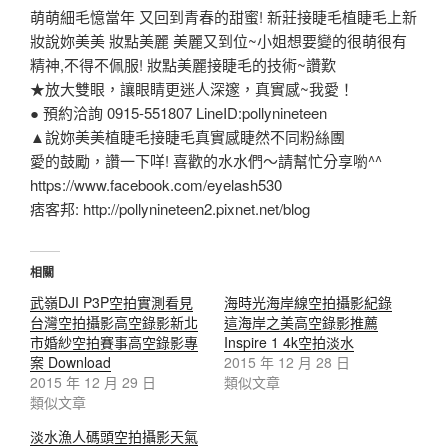
萌萌細毛憶當年 又回到青春的甜蜜! 新莊接睫毛植睫毛上新
妝說妳美美 妝點美麗 美麗又到位~小姐想要變的很萌很有
精神,不得不佩服! 妝點美麗接睫毛的技術~讚歎
★放大雙眼，讓眼睛更迷人深邃，真實感~我愛！
● 預約洽詢 0915-551807 LineID:pollynineteen
▲說妳美美植睫毛接睫毛真實感睫然不同粉絲團
愛的鼓勵，讚一下咩! 喜歡的水水們～請幫忙分享喲^^
https://www.facebook.com/eyelash530
痞客邦: http://pollynineteen2.pixnet.net/blog
相關
武嶺DJI P3P空拍實測看見
海時光海岸線空拍攝影紀錄
台灣空拍攝影高空錄影新北
這海岸之美高空錄影推薦
市婚紗空拍賽事高空錄影專
Inspire 1 4k空拍淡水
案 Download
2015 年 12 月 28 日
2015 年 12 月 29 日
類似文章
類似文章
淡水漁人碼頭空拍攝影天氣