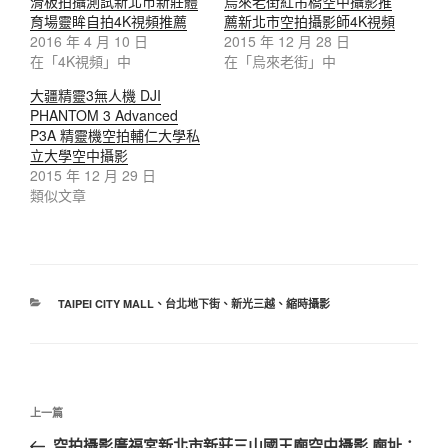
滑板拍攝測試新北市新莊體
烏來老街紅吊橋空中攝影推
育場靈眸自拍4K視頻推薦
薦新北市空拍攝影師4K視頻
2016 年 4 月 10 日
2015 年 12 月 28 日
在「4K視頻」中
在「烏來老街」中
大疆精靈3無人機 DJI
PHANTOM 3 Advanced
P3A 精靈機空拍輔仁大學私
立大學空中攝影
2015 年 12 月 29 日
類似文章
TAIPEI CITY MALL
、
台北地下街
、
新光三越
、
縮時攝影
上一篇
空拍攝影廣福宮新北市新莊三山國王廟空中攝影 廟址：