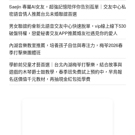
Saejin 專屬AI女友，超強記憶陪伴你告別孤單｜交友中心私
密語音情人推薦台北未婚聯誼首選
男女聯誼約會新北語音交友中心快速脫單，vip線上線下530
破盤特權，戀愛秘書交友APP推薦婚友社遇見你的愛人
內湖音樂教室推薦，培養孩子自信與專注力，梅苓2026春
季打擊樂團體班
學齡前兒童才藝首選｜台北內湖梅苓打擊樂，結合故事與
遊戲的木琴爵士鼓教學，春季班免費試上預約中，早鳥報
名送價值千元教材，再抽現金紅包抵學費