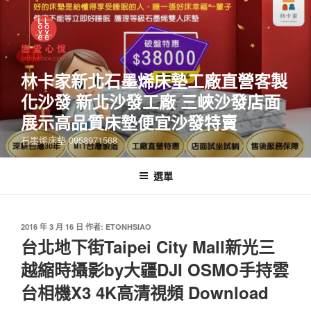
林卡家新北石墨烯床墊工廠直營客製
化沙發 新北沙發工廠 三峽沙發店面
展示高品質床墊便宜沙發特賣
石墨烯床墊 0958971568
選單
2016 年 3 月 16 日
作者:
ETONHSIAO
台北地下街Taipei City Mall新光三
越縮時攝影by大疆DJI OSMO手持雲
台相機X3 4K高清視頻 Download