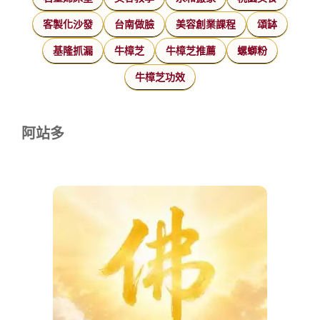
客製化沙發
台南做臉
美容創業課程
頌缽
基隆抓漏
牛樟芝
牛樟芝推薦
螺螄粉
牛樟芝功效
阿站多