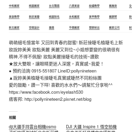
中和搬家
桃園搬家
台北飄眉
八德美容
紋繡教學
搬廠房
全
美容教學
新莊美睫
桃園除毛
永和搬家
美甲教學
搬鋼琴
新
新北搬家
空間設計
霧眉
平價搬家
塑膠射出
搬家公司
射
萌萌細毛憶當年 又回到青春的甜蜜! 新莊接睫毛植睫毛上新
妝說妳美美 妝點美麗 美麗又到位~小姐想要變的很萌很有
精神,不得不佩服! 妝點美麗接睫毛的技術~讚歎
★放大雙眼，讓眼睛更迷人深邃，真實感~我愛！
● 預約洽詢 0915-551807 LineID:pollynineteen
▲說妳美美植睫毛接睫毛真實感睫然不同粉絲團
愛的鼓勵，讚一下咩! 喜歡的水水們～請幫忙分享喲^^
https://www.facebook.com/eyelash530
痞客邦: http://pollynineteen2.pixnet.net/blog
相關
dji大疆手持雲台相機osmo
DJI 大疆 Inspire 1 悟空拍機