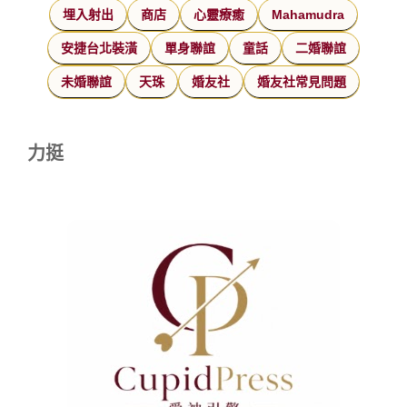
埋入射出
商店
心靈療癒
Mahamudra
安捷台北裝潢
單身聯誼
童話
二婚聯誼
未婚聯誼
天珠
婚友社
婚友社常見問題
力挺