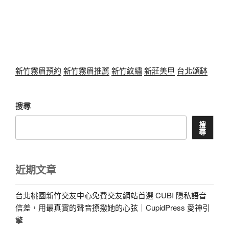
新竹霧眉預約
新竹霧眉推薦
新竹紋繡
新莊美甲
台北頌缽
搜尋
搜
尋
近期文章
台北桃園新竹交友中心免費交友網站首選 CUBI 隱私語音
信差，用最真實的聲音撩撥她的心弦｜CupidPress 愛神引
擎