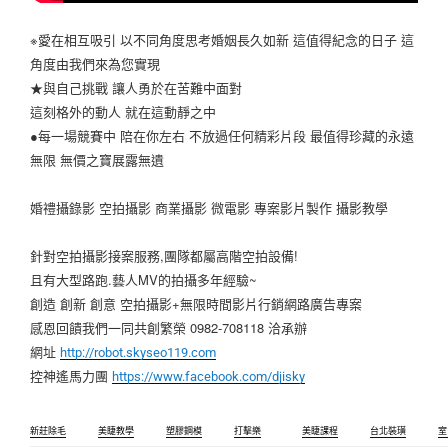
※愛在相互吸引 以不同角度思考婚姻長久如新 這值得紀念的日子 這
角度由我們來為您實現
★與自己挑戰 讓人勇於在苦難中面對
這刻格外的動人 就在這動靜之中
●每一場競賽中 陪在你左右 不放過任何精彩片段 最值得珍藏的永遠
無限 無價之寶展露無遺
婚禮攝錄影 空拍攝影 商業攝影 微電影 專案影片製作 攝影教學
針對空拍攝影接案服務,團隊都屬高階空拍設備!
且有大型路跑.藝人MV的拍攝多年經驗~
創造 創新 創意 空拍攝影+無限時間影片行銷網路廣告專案
感恩回饋我們一同共創繁榮 0982-708118 洽承辦
網址
http://robot.skyseo119.com
控神遙馬力團
https://www.facebook.com/djisky
新莊除毛
美睫教學
塑膠鋼模
打擊樂
美睫課程
台北裝璜
室