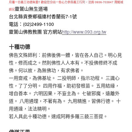
月播一日義工功德無量!! 歡迎您分出一些心力參與義工行列，洽詢 0936-703847 周銘城
靈鷲山無生道場
師兄
台北縣貢寮鄉福連村香蘭街7-1號
電話：(02)2499-1100
靈鷲山佛教教團 官方網站
http://www.093.org.tw
十種功德
佛告文殊師利：前佛後佛一體，皆在各人自己。明心見
性，修而成之。然則佛性人人本有。不投佛修終不成
佛。何以故，為無佛功，有求佛者。
一用齋戒，為佛基址。 二投明師，指示功程。 三識心
性，了了分明。 四用作福，助初發根苗。 五用結緣，
增自善本。 六明因果，不妄主為。 七破邪魔，遠離外
道。 八用通理，不著有為。 九用精進，習佛行德。 十
用通達，法法精明。
若人具此十種功德。速成阿耨多羅三藐三菩提。