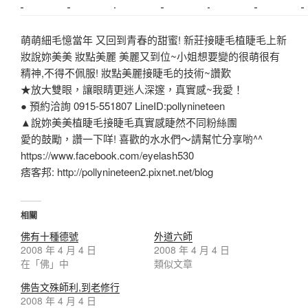
中和搬家
推薦搬家
裝潢
平價搬家
SEO
搬家費用
射出模具
萌萌細毛憶當年 又回到青春的甜蜜! 新莊接睫毛植睫毛上新
妝說妳美美 妝點美麗 美麗又到位~小姐想要變的很萌很有
精神,不得不佩服! 妝點美麗接睫毛的技術~讚歎
★放大雙眼，讓眼睛更迷人深邃，真實感~我愛！
● 預約洽詢 0915-551807 LineID:pollynineteen
▲說妳美美植睫毛接睫毛真實感睫然不同粉絲團
愛的鼓勵，讚一下咩! 喜歡的水水們～請幫忙分享喲^^
https://www.facebook.com/eyelash530
痞客邦: http://pollynineteen2.pixnet.net/blog
相關
佛有十種德號
外道六師
2008 年 4 月 4 日
2008 年 4 月 4 日
在「佛」中
類似文章
佛告文殊師利,到老修行
2008 年 4 月 4 日