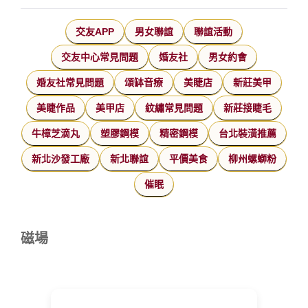
交友APP
男女聯誼
聯誼活動
交友中心常見問題
婚友社
男女約會
婚友社常見問題
頌缽音療
美睫店
新莊美甲
美睫作品
美甲店
紋繡常見問題
新莊接睫毛
牛樟芝滴丸
塑膠鋼模
精密鋼模
台北裝潢推薦
新北沙發工廠
新北聯誼
平價美食
柳州螺螄粉
催眠
磁場