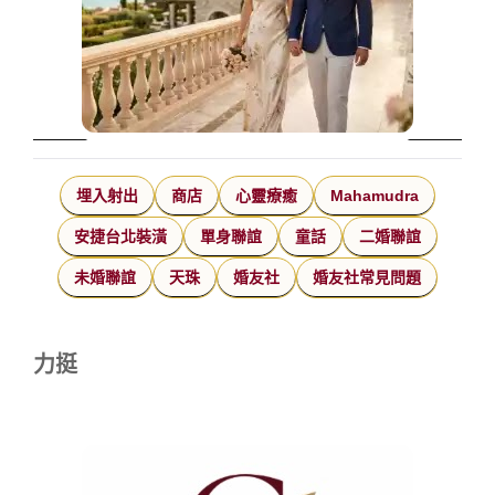
埋入射出
商店
心靈療癒
Mahamudra
安捷台北裝潢
單身聯誼
童話
二婚聯誼
未婚聯誼
天珠
婚友社
婚友社常見問題
力挺