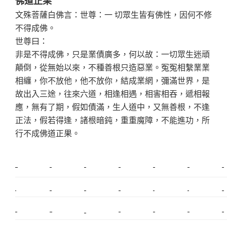
佛道正果
文殊菩薩白佛言：世尊：一 切眾生皆有佛性，因何不修
不得成佛。
世尊曰：
非是不得成佛，只是業債廣多，何以故：一切眾生迷頑
顛倒，從無始以來，不種善根只造惡業。冤冤相繫業業
相纏，你不放他，他不放你，結成業網，彌滿世界，是
故出入三途，往來六道，相逢相遇，相害相吞，遞相報
應，無有了期，假如債滿，生人道中，又無善根，不逢
正法，假若得逢，諸根暗鈍，重重魔障，不能進功，所
行不成佛道正果。
新莊植睫毛
美睫教學
塑膠鋼模
室內裝潢
美睫課程
搬家價錢
室內設計
搬家
桃園搬家
台北飄眉
新北搬家
搬家費
搬廠房
搬家全省
搬家估價
新莊接睫毛
推薦搬家
美甲教學
鋼琴搬運
基隆搬家
桃園除毛