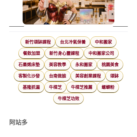
新竹頌缽課程
台北冷氣保養
中和搬家
餐飲加盟
新竹身心靈課程
中和搬家公司
石墨烯床墊
美容教學
永和搬家
桃園美食
客製化沙發
台南做臉
美容創業課程
頌缽
基隆抓漏
牛樟芝
牛樟芝推薦
螺螄粉
牛樟芝功效
阿站多