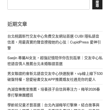
搜
尋
近期文章
台北桃園新竹交友中心免費交友網站首選 CUBI 隱私語音
信差，用最真實的聲音撩撥她的心弦｜CupidPress 愛神引
擎
Saejin 專屬AI女友，超強記憶陪伴你告別孤單｜交友中心私
密語音情人推薦台北未婚聯誼首選
男女聯誼約會新北語音交友中心快速脫單，vip線上線下530
破盤特權，戀愛秘書交友APP推薦婚友社遇見你的愛人
內湖音樂教室推薦，培養孩子自信與專注力，梅苓2026春
季打擊樂團體班
學齡前兒童才藝首選｜台北內湖梅苓打擊樂，結合故事與