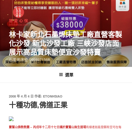
林卡家新北石墨烯床墊工廠直營客製
化沙發 新北沙發工廠 三峽沙發店面
展示高品質床墊便宜沙發特賣
石墨烯床墊 0958971568
選單
2008 年 4 月 4 日
作者:
ETONHSIAO
十種功德,佛道正果
靈鷲山佛教教團 – 丙戌年十二月十七日攝於靈鷲山無生道場
有緣者如能發願有空可在每