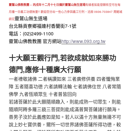
靈鷲山佛教教團 – 丙戌年十二月十七日攝於靈鷲山無生道場
有緣者如能發願有空可在每
月播一日義工功德無量!! 歡迎您分出一些心力參與義工行列，洽詢 0936-703847 周銘城
靈鷲山無生道場
師兄
台北縣貢寮鄉福連村香蘭街7-1號
電話：(02)2499-1100
靈鷲山佛教教團 官方網站
http://www.093.org.tw
十大願王觀行門,若欲成就如來勝功
德門,應修十種廣大行願
一者禮敬諸佛 二者稱讚如來 三者廣修供養 四者懺悔業
障 五者隨喜功德 六者請轉法輪 七者請佛住世 八者常隨
佛學 九者恆順眾生 十者普皆回向
若諸菩薩於此大願隨順趣入，則能成熟一切眾生，則能
隨順阿耨多羅三藐三菩提則能成滿普賢菩薩諸行願海。
善男子汝於此義應如是知。若人以滿十方無量無邊不可
說上妙七寶供養，爾所一切世界諸佛菩薩所得功德，較