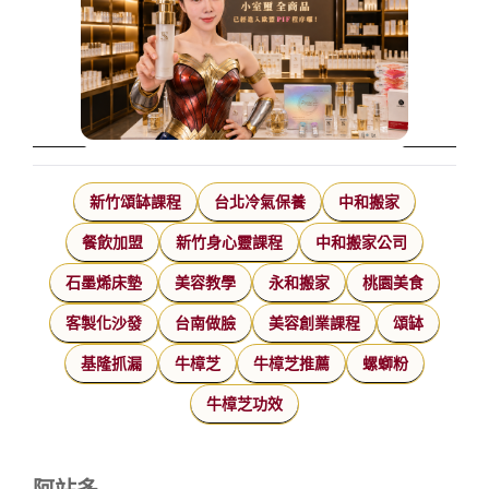
新竹頌缽課程
台北冷氣保養
中和搬家
餐飲加盟
新竹身心靈課程
中和搬家公司
石墨烯床墊
美容教學
永和搬家
桃園美食
客製化沙發
台南做臉
美容創業課程
頌缽
基隆抓漏
牛樟芝
牛樟芝推薦
螺螄粉
牛樟芝功效
阿站多