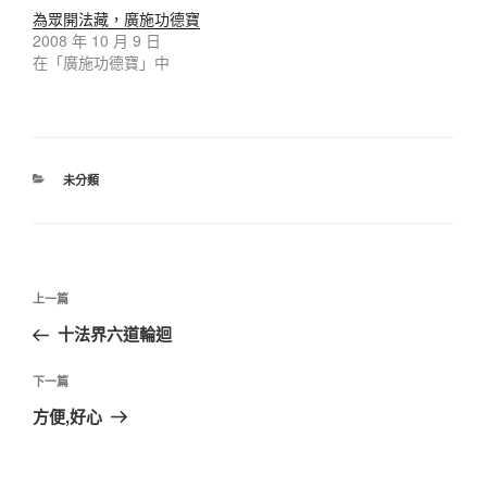
為眾開法藏，廣施功德寶
2008 年 10 月 9 日
在「廣施功德寶」中
未分類
上一篇
十法界六道輪迴
下一篇
方便,好心