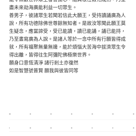
盡未來劫海廣能利益一切眾生。
善男子，彼諸眾生若聞若信此大願王，受持讀誦廣為人
說，所有功德除佛世尊餘無知者。是故汝等聞此願王莫
生疑念，應當諦受，受已能讀，讀已能誦，誦已能持，
乃至晝寫廣為人說。是諸人等於一念中所有行願皆得成
就，所有福聚無量無邊，能於煩惱大苦海中拔濟眾生令
得出離，皆得往生阿彌陀佛極樂世界。
願身口意恆清淨 諸行剎土亦復然
如是智慧號普賢 願我與彼皆同等
新莊植睫毛
美睫教學
塑膠鋼模
室內裝潢
美睫課程
搬家價錢
室內設計
搬家
桃園搬家
台北飄眉
新北搬家
搬家費
搬廠房
搬家全省