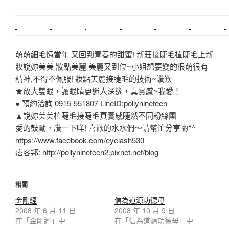
搬家估價
新莊接睫毛
推薦搬家
美甲教學
鋼琴搬運
基隆搬家
桃園除毛
中和搬家
推薦搬家
裝潢
平價搬家
SEO
搬家費用
射出模具
萌萌細毛憶當年 又回到青春的甜蜜! 新莊接睫毛植睫毛上新
妝說妳美美 妝點美麗 美麗又到位~小姐想要變的很萌很有
精神,不得不佩服! 妝點美麗接睫毛的技術~讚歎
★放大雙眼，讓眼睛更迷人深邃，真實感~我愛！
● 預約洽詢 0915-551807 LineID:pollynineteen
▲說妳美美植睫毛接睫毛真實感睫然不同粉絲團
愛的鼓勵，讚一下咩! 喜歡的水水們～請幫忙分享喲^^
https://www.facebook.com/eyelash530
痞客邦: http://pollynineteen2.pixnet.net/blog
相關
金剛經
信為道源功德母
2008 年 6 月 11 日
2008 年 10 月 9 日
在「金剛經」中
在「信為道源功德母」中