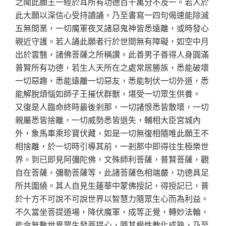
之聞此願王一經於耳所有功德百千萬分不及一。若人於
此大願以深信心受持讀誦，乃至書寫一四句偈速能除滅
五無間業，一切魔軍夜叉諸惡鬼神皆悉遠離，或時發心
親近守護。若人誦此願者行於世間無有障礙，如空中月
出於雲翳，諸佛菩薩之所稱讚。此善男子善得人身圓滿
普賢所有功德，若生人天所在之處常居勝族，悉能破壞
一切惡趣，悉能遠離一切惡友，悉能制伏一切外道，悉
能解脫煩惱如師子王摧伏群獸，堪受一切眾生供養。
又復是人臨命終時最後剎那，一切諸恨悉皆散壞，一切
親屬悉皆捨離，一切威勢悉皆退失，輔相大臣宮城內
外，象馬車乘珍寶伏藏，如是一切無復相隨唯此願王不
相捨離，於一切時引導其前，一剎那中即得往生極樂世
界。到已即見阿彌陀佛，文殊師利菩薩，普賢菩薩，觀
自在菩薩，彌勒菩薩等，此諸菩薩色相端嚴，功德具足
所共圍繞。其人自見生蓮華中蒙佛授記，得授記已，普
於十方不可說不可說世界以智慧力隨眾生心而為利益。
不久當坐菩提道場，降伏魔軍，成等正覺，轉妙法輪，
能令無數世界眾生發菩提心，隨其根性教化成熟，乃至