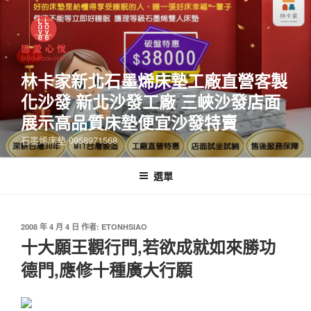
林卡家新北石墨烯床墊工廠直營客製
化沙發 新北沙發工廠 三峽沙發店面
展示高品質床墊便宜沙發特賣
石墨烯床墊 0958971568
選單
2008 年 4 月 4 日
作者:
ETONHSIAO
十大願王觀行門,若欲成就如來勝功
德門,應修十種廣大行願