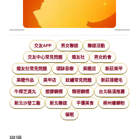
交友APP
男女聯誼
聯誼活動
交友中心常見問題
婚友社
男女約會
婚友社常見問題
頌缽音療
美睫店
新莊美甲
美睫作品
美甲店
紋繡常見問題
新莊接睫毛
牛樟芝滴丸
塑膠鋼模
精密鋼模
台北裝潢推薦
新北沙發工廠
新北聯誼
平價美食
柳州螺螄粉
催眠
磁場