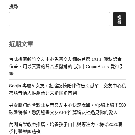
搜尋
搜
尋
近期文章
台北桃園新竹交友中心免費交友網站首選 CUBI 隱私語音
信差，用最真實的聲音撩撥她的心弦｜CupidPress 愛神引
擎
Saejin 專屬AI女友，超強記憶陪伴你告別孤單｜交友中心私
密語音情人推薦台北未婚聯誼首選
男女聯誼約會新北語音交友中心快速脫單，vip線上線下530
破盤特權，戀愛秘書交友APP推薦婚友社遇見你的愛人
內湖音樂教室推薦，培養孩子自信與專注力，梅苓2026春
季打擊樂團體班